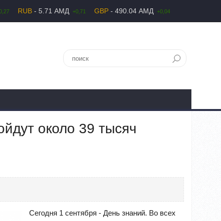
RUB
- 5.71 АМД
GBP
- 490.04 АМД
0,27
+0,71
+0,04
ойдут около 39 тысяч
Сегодня 1 сентября - День знаний. Во всех