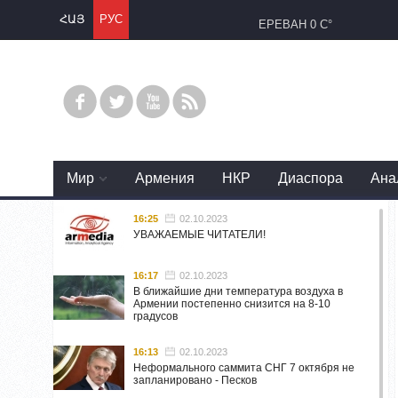
ՀԱՅ
РУС
ЕРЕВАН
0 C°
Mир
Армения
НКР
Диаспора
Ана
16:25
02.10.2023
УВАЖАЕМЫЕ ЧИТАТЕЛИ!
16:17
02.10.2023
В ближайшие дни температура воздуха в
Армении постепенно снизится на 8-10
градусов
16:13
02.10.2023
Неформального саммита СНГ 7 октября не
запланировано - Песков