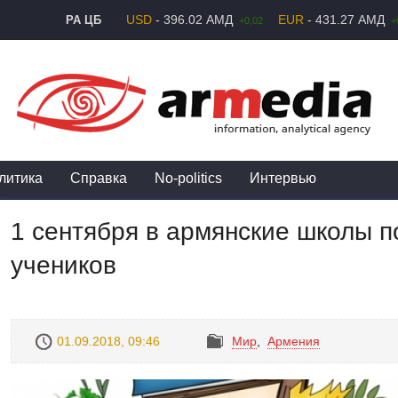
USD
- 396.02 АМД
EUR
- 431.27 АМД
РА ЦБ
+0,02
+
литика
Справка
No-politics
Интервью
1 сентября в армянские школы п
учеников
01.09.2018, 09:46
Mир
,
Армения