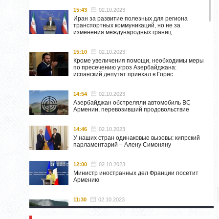
15:43
02.10.2023
Иран за развитие полезных для региона
транспортных коммуникаций, но не за
изменения международных границ
15:10
02.10.2023
Кроме увеличения помощи, необходимы меры
по пресечению угроз Азербайджана:
испанский депутат приехал в Горис
14:54
02.10.2023
Азербайджан обстреляли автомобиль ВС
Армении, перевозивший продовольствие
14:46
02.10.2023
У наших стран одинаковые вызовы: кипрский
парламентарий – Алену Симоняну
12:00
02.10.2023
Министр иностранных дел Франции посетит
Армению
11:30
02.10.2023
Самвел Шахраманян и группа ответственных
лиц останутся в Нагорном Карабахе до