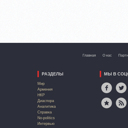
Главная
О нас
Парт
РАЗДЕЛЫ
МЫ В СОЦ
Mир
Армения
НКР
Диаспора
Аналитика
Справка
No-politics
Интервью