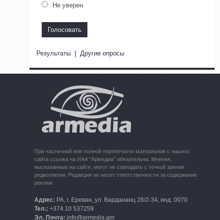
Не уверен
Результаты
|
Другие опросы
При частичной или полной перепечатке материалов с нашего
сайта ссылка на ИАА "Армедиа" обязательна. Мнения,
высказанные на сайте, могут не совпадать с точкой зрения
редколлегии. Редакция не несет ответственности за содержание
реклам.
Адрес:
РА, г. Ереван, ул. Вардананц 28/2-34, инд. 0070
Тел.:
+374 10 537259
Эл. Почта:
info@armedia.am