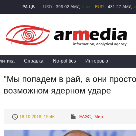
USD
- 396.02 АМД
EUR
- 431.27 АМД
РА ЦБ
+0,02
+
литика
Справка
No-politics
Интервью
"Мы попадем в рай, а они просто
возможном ядерном ударе
18.10.2018, 19:46
ЕАЭС
,
Mир