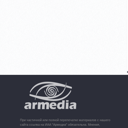
При частичной или полной перепечатке материалов с нашего
сайта ссылка на ИАА "Армедиа" обязательна. Мнения,