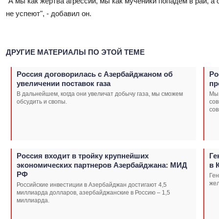
"А мы как жертва агрессии, мы как мученики попадем в рай, а 
не успеют", - добавил он.
ДРУГИЕ МАТЕРИАЛЫ ПО ЭТОЙ ТЕМЕ
Россия договорилась с Азербайджаном об
Ро
увеличении поставок газа
пр
В дальнейшем, когда они увеличат добычу газа, мы сможем
Мы 
обсудить и свопы.
сов
сов
Россия входит в тройку крупнейших
Ге
экономических партнеров Азербайджана: МИД
в 
РФ
Ген
же
Российские инвестиции в Азербайджан достигают 4,5
миллиарда долларов, азербайджанские в Россию – 1,5
миллиарда.