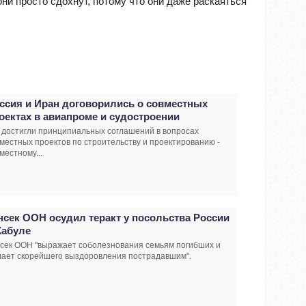
они просто сдохнут, потому что они даже раскаяться
ссия и Иран договорились о совместных
оектах в авиапроме и судостроении
достигли принципиальных соглашений в вопросах
местных проектов по строительству и проектированию -
местному...
нсек ООН осудил теракт у посольства России
Кабуле
сек ООН "выражает соболезнования семьям погибших и
лает скорейшего выздоровления пострадавшим".