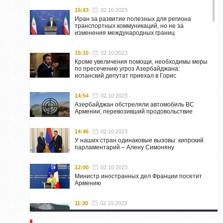
15:43
02.10.2023
Иран за развитие полезных для региона
транспортных коммуникаций, но не за
изменения международных границ
15:10
02.10.2023
Кроме увеличения помощи, необходимы меры
по пресечению угроз Азербайджана:
испанский депутат приехал в Горис
14:54
02.10.2023
Азербайджан обстреляли автомобиль ВС
Армении, перевозивший продовольствие
14:46
02.10.2023
У наших стран одинаковые вызовы: кипрский
парламентарий – Алену Симоняну
12:00
02.10.2023
Министр иностранных дел Франции посетит
Армению
11:30
02.10.2023
Самвел Шахраманян и группа ответственных
лиц останутся в Нагорном Карабахе до