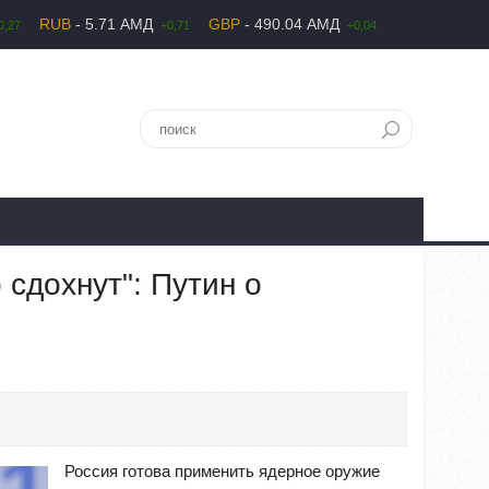
RUB
- 5.71 АМД
GBP
- 490.04 АМД
0,27
+0,71
+0,04
 сдохнут": Путин о
Россия готова применить ядерное оружие