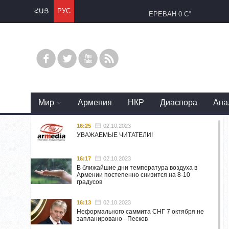
ՀԱՅ
РУС
ЕРЕВАН
0 C°
Mир
Армения
НКР
Диаспора
Ана
16:25
02.10.2023
УВАЖАЕМЫЕ ЧИТАТЕЛИ!
16:17
02.10.2023
В ближайшие дни температура воздуха в
Армении постепенно снизится на 8-10
градусов
16:13
02.10.2023
Неформального саммита СНГ 7 октября не
запланировано - Песков