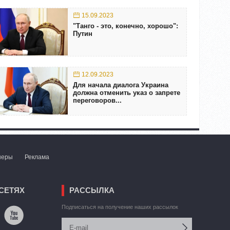
15.09.2023
"Танго - это, конечно, хорошо":
Путин
12.09.2023
Для начала диалога Украина
должна отменить указ о запрете
переговоров...
неры
Реклама
СЕТЯХ
РАССЫЛКА
Подписаться на получение наших рассылок