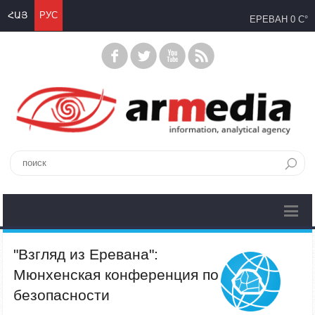
ՀԱՅ
РУС
ЕРЕВАН
0 C°
"Взгляд из Еревана":
Мюнхенская конференция по
безопасности