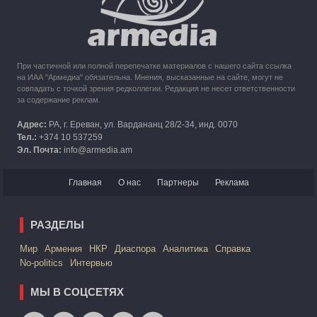
При частичной или полной перепечатке материалов с нашего сайта ссылка
на ИАА "Армедиа" обязательна. Мнения, высказанные на сайте, могут не
совпадать с точкой зрения редколлегии. Редакция не несет ответственности
за содержание реклам.
Адрес:
РА, г. Ереван, ул. Вардананц 28/2-34, инд. 0070
Тел.:
+374 10 537259
Эл. Почта:
info@armedia.am
Главная
О нас
Партнеры
Реклама
РАЗДЕЛЫ
Mир
Армения
НКР
Диаспора
Аналитика
Справка
No-politics
Интервью
МЫ В СОЦСЕТЯХ