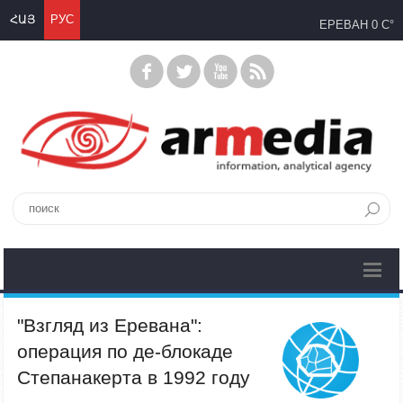
ՀԱՅ
РУС
ЕРЕВАН
0 C°
"Взгляд из Еревана":
операция по де-блокаде
Степанакерта в 1992 году