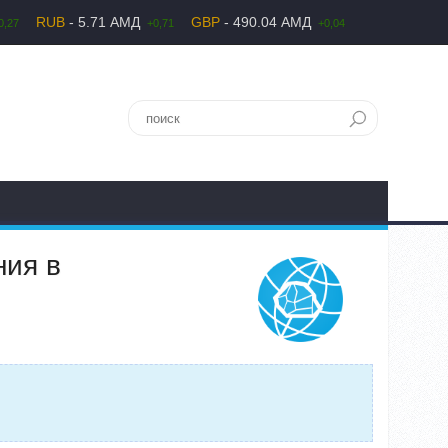
RUB
- 5.71 АМД
GBP
- 490.04 АМД
0,27
+0,71
+0,04
ния в