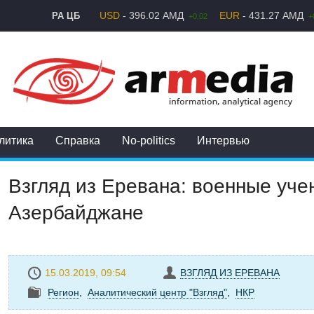
USD
- 396.02 АМД
EUR
- 431.27 АМД
РА ЦБ
+0,02
+
литика
Справка
No-politics
Интервью
Взгляд из Еревана: военные уче
Азербайджане
15.03.2019, 09:54
ВЗГЛЯД ИЗ ЕРЕВАНА
Регион
,
Аналитический центр "Взгляд"
,
НКР