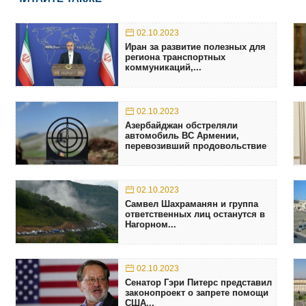
02.10.2023
Иран за развитие полезных для
региона транспортных
коммуникаций,...
02.10.2023
Азербайджан обстреляли
автомобиль ВС Армении,
перевозивший продовольствие
02.10.2023
Самвел Шахраманян и группа
ответственных лиц останутся в
Нагорном...
02.10.2023
Сенатор Гэри Питерс представил
законопроект о запрете помощи
США...