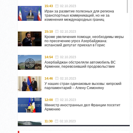
15:43
02.10.2023
Иран за развитие полезных для региона
транспортных коммуникаций, но не за
изменения международных границ
15:10
02.10.2023
Кроме увеличения помощи, необходимы меры
по пресечению угроз Азербайджана:
испанский депутат приехал в Горис
14:54
02.10.2023
Азербайджан обстреляли автомобиль ВС
Армении, перевозивший продовольствие
14:46
02.10.2023
У наших стран одинаковые вызовы: кипрский
парламентарий – Алену Симоняну
12:00
02.10.2023
Министр иностранных дел Франции посетит
Армению
11:30
02.10.2023
Самвел Шахраманян и группа ответственных
лиц останутся в Нагорном Карабахе до