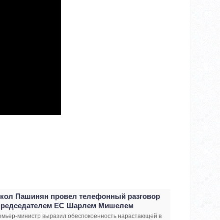
кол Пашинян провел телефонный разговор
председателем ЕС Шарлем Мишелем
емьер-министр выразил обеспокоенность нарастающей в