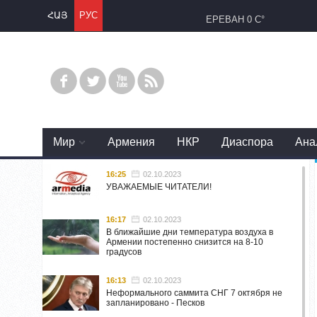
ՀԱՅ
РУС
ЕРЕВАН
0 C°
Mир
Армения
НКР
Диаспора
Ана
16:25
02.10.2023
УВАЖАЕМЫЕ ЧИТАТЕЛИ!
16:17
02.10.2023
В ближайшие дни температура воздуха в
Армении постепенно снизится на 8-10
градусов
16:13
02.10.2023
Неформального саммита СНГ 7 октября не
запланировано - Песков