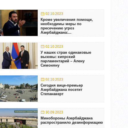
02.10.2023
Кроме увеличения помощи,
необходимы меры по
пресечению угроз
Азербайджана:...
02.10.2023
У наших стран одинаковые
вызовы: кипрский
парламентарий – Алену
Симоняну
02.10.2023
Сегодня вице-премьер
Азербайджана посетит
Степанакерт
30.09.2023
Минобороны Азербайджана
распространило дезинформацию