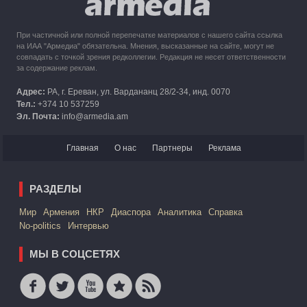
При частичной или полной перепечатке материалов с нашего сайта ссылка
на ИАА "Армедиа" обязательна. Мнения, высказанные на сайте, могут не
совпадать с точкой зрения редколлегии. Редакция не несет ответственности
за содержание реклам.
Адрес:
РА, г. Ереван, ул. Вардананц 28/2-34, инд. 0070
Тел.:
+374 10 537259
Эл. Почта:
info@armedia.am
Главная
О нас
Партнеры
Реклама
РАЗДЕЛЫ
Mир
Армения
НКР
Диаспора
Аналитика
Справка
No-politics
Интервью
МЫ В СОЦСЕТЯХ