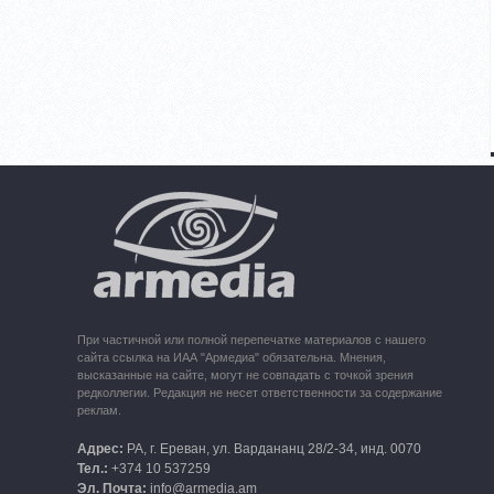
При частичной или полной перепечатке материалов с нашего
сайта ссылка на ИАА "Армедиа" обязательна. Мнения,
высказанные на сайте, могут не совпадать с точкой зрения
редколлегии. Редакция не несет ответственности за содержание
реклам.
Адрес:
РА, г. Ереван, ул. Вардананц 28/2-34, инд. 0070
Тел.:
+374 10 537259
Эл. Почта:
info@armedia.am