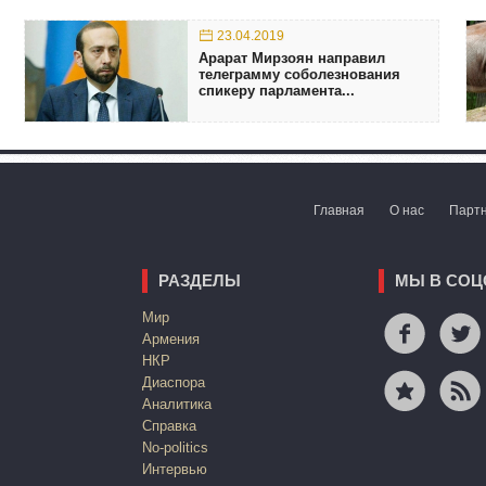
23.04.2019
Арарат Мирзоян направил
телеграмму соболезнования
спикеру парламента...
Главная
О нас
Парт
РАЗДЕЛЫ
МЫ В СОЦ
Mир
Армения
НКР
Диаспора
Аналитика
Справка
No-politics
Интервью