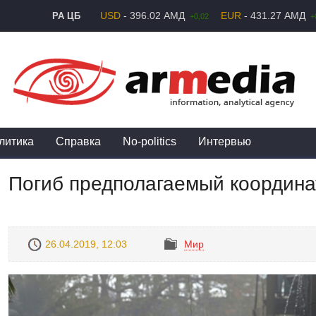
USD
- 396.02 АМД
EUR
- 431.27 АМД
РА ЦБ
+0,02
+
литика
Справка
No-politics
Интервью
Погиб предполагаемый координа
26.04.2019, 12:03
Mир