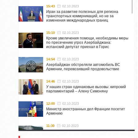
15:43
02.10.2023
Иран за развитие полезных для региона
транспортных коммуникаций, но не за
изменения международных границ
15:10
02.10.2023
Кроме увеличения помощи, необходимы меры
по пресечению угроз Азербайджана:
испанский депутат приехал в Горис
14:54
02.10.2023
Азербайджан обстреляли автомобиль ВС
Армении, перевозивший продовольствие
14:46
02.10.2023
У наших стран одинаковые вызовы: кипрский
парламентарий – Алену Симоняну
12:00
02.10.2023
Министр иностранных дел Франции посетит
Армению
11:30
02.10.2023
Самвел Шахраманян и группа ответственных
лиц останутся в Нагорном Карабахе до