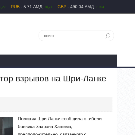
RUB
- 5.71 АМД
GBP
- 490.04 АМД
0,27
+0,71
+0,04
тор взрывов на Шри-Ланке
Полиция Шри-Ланки сообщила о гибели
боевика Захрана Хашима,
предположительно, связанного с