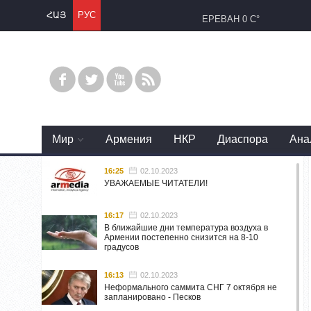
ՀԱՅ
РУС
ЕРЕВАН
0 C°
Mир
Армения
НКР
Диаспора
Ана
16:25
02.10.2023
УВАЖАЕМЫЕ ЧИТАТЕЛИ!
16:17
02.10.2023
В ближайшие дни температура воздуха в
Армении постепенно снизится на 8-10
градусов
16:13
02.10.2023
Неформального саммита СНГ 7 октября не
запланировано - Песков