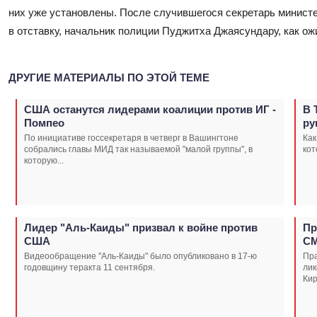
них уже установлены. После случившегося секретарь минис
в отставку, начальник полиции Пуджитха Джаясундару, как ожи
ДРУГИЕ МАТЕРИАЛЫ ПО ЭТОЙ ТЕМЕ
США останутся лидерами коалиции против ИГ -
В 
Помпео
ру
По инициативе госсекретаря в четверг в Вашингтоне
Как
собрались главы МИД так называемой "малой группы", в
кот
которую...
Лидер "Аль-Каиды" призвал к войне против
Пр
США
С
Видеообращение "Аль-Каиды" было опубликовано в 17-ю
Пр
годовщину теракта 11 сентября.
лик
Кир