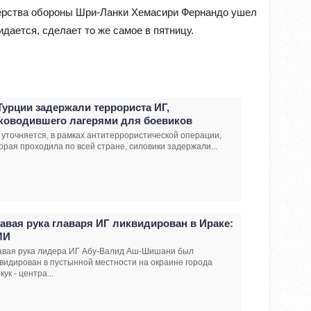
терства обороны Шри-Ланки Хемасири Фернандо ушел
дается, сделает то же самое в пятницу.
Турции задержали террориста ИГ,
ководившего лагерями для боевиков
 уточняется, в рамках антитеррористической операции,
орая проходила по всей стране, силовики задержали...
авая рука главаря ИГ ликвидирован в Ираке:
МИ
авая рука лидера ИГ Абу-Валид Аш-Шишани был
видирован в пустынной местности на окраине города
кук - центра...