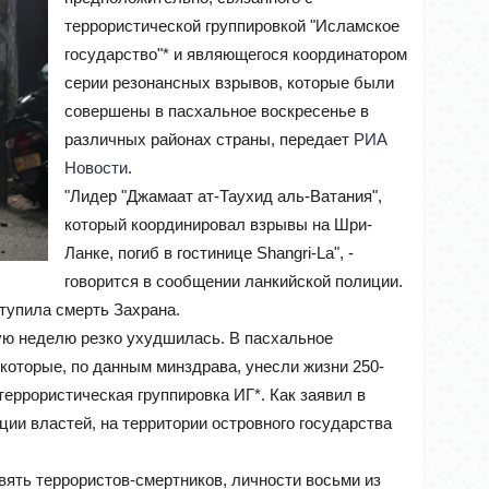
террористической группировкой "Исламское
государство"* и являющегося координатором
серии резонансных взрывов, которые были
совершены в пасхальное воскресенье в
различных районах страны, передает
РИА
Новости
.
"Лидер "Джамаат ат-Таухид аль-Ватания",
который координировал взрывы на Шри-
Ланке, погиб в гостинице Shangri-La", -
говорится в сообщении ланкийской полиции.
тупила смерть Захрана.
ую неделю резко ухудшилась. В пасхальное
 которые, по данным минздрава, унесли жизни 250-
террористическая группировка ИГ*. Как заявил в
ии властей, на территории островного государства
вять террористов-смертников, личности восьми из