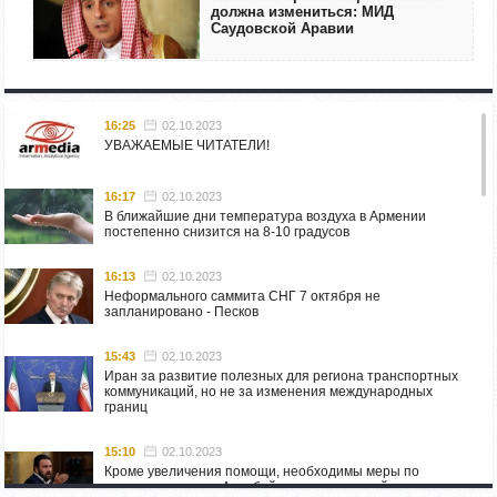
должна измениться: МИД
Саудовской Аравии
16:25
02.10.2023
УВАЖАЕМЫЕ ЧИТАТЕЛИ!
16:17
02.10.2023
В ближайшие дни температура воздуха в Армении
постепенно снизится на 8-10 градусов
16:13
02.10.2023
Неформального саммита СНГ 7 октября не
запланировано - Песков
15:43
02.10.2023
Иран за развитие полезных для региона транспортных
коммуникаций, но не за изменения международных
границ
15:10
02.10.2023
Кроме увеличения помощи, необходимы меры по
пресечению угроз Азербайджана: испанский депутат