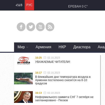
ՀԱՅ
РУС
ЕРЕВАН
0 C°
Mир
Армения
НКР
Диаспора
Ана
16:25
02.10.2023
УВАЖАЕМЫЕ ЧИТАТЕЛИ!
16:17
02.10.2023
В ближайшие дни температура воздуха в
Армении постепенно снизится на 8-10
градусов
16:13
02.10.2023
Неформального саммита СНГ 7 октября не
запланировано - Песков