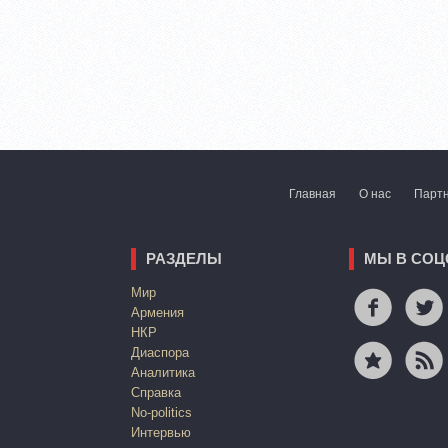
Главная
О нас
Парт
РАЗДЕЛЫ
МЫ В СОЦ
Mир
Армения
НКР
Диаспора
Аналитика
Справка
No-politics
Интервью