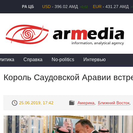
USD
- 396.02 АМД
EUR
- 431.27 АМД
РА ЦБ
+0,02
+
литика
Справка
No-politics
Интервью
Король Саудовской Аравии встр
25.06.2019, 17:42
Америка
,
Ближний Восток
,