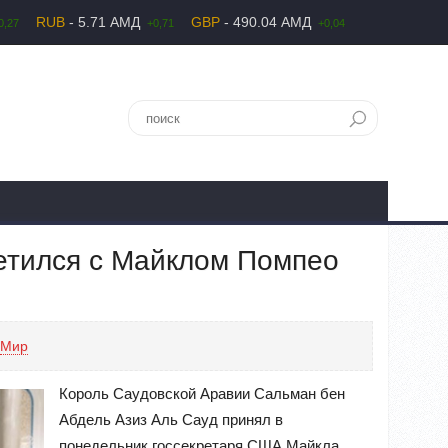
RUB
- 5.71 АМД
GBP
- 490.04 АМД
0,27
+0,71
+0,04
етился с Майклом Помпео
Mир
Король Саудовской Аравии Сальман бен
Абдель Азиз Аль Сауд принял в
понедельник госсекретаря США Майкла