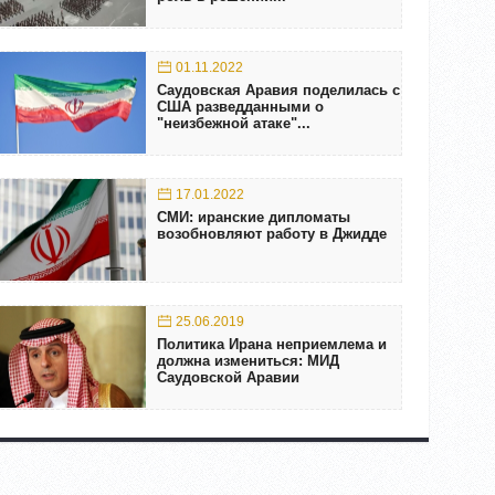
01.11.2022
Саудовская Аравия поделилась с
США разведданными о
"неизбежной атаке"...
17.01.2022
СМИ: иранские дипломаты
возобновляют работу в Джидде
25.06.2019
Политика Ирана неприемлема и
должна измениться: МИД
Саудовской Аравии