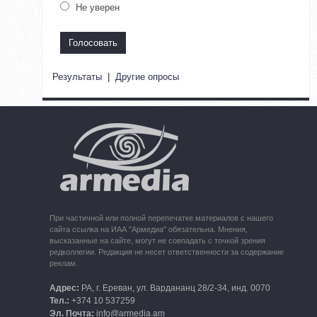
Не уверен
Результаты
|
Другие опросы
При частичной или полной перепечатке материалов с нашего
сайта ссылка на ИАА "Армедиа" обязательна. Мнения,
высказанные на сайте, могут не совпадать с точкой зрения
редколлегии. Редакция не несет ответственности за содержание
реклам.
Адрес:
РА, г. Ереван, ул. Вардананц 28/2-34, инд. 0070
Тел.:
+374 10 537259
Эл. Почта:
info@armedia.am