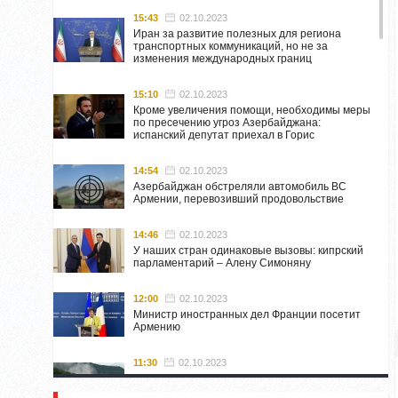
15:43
02.10.2023
Иран за развитие полезных для региона
транспортных коммуникаций, но не за
изменения международных границ
15:10
02.10.2023
Кроме увеличения помощи, необходимы меры
по пресечению угроз Азербайджана:
испанский депутат приехал в Горис
14:54
02.10.2023
Азербайджан обстреляли автомобиль ВС
Армении, перевозивший продовольствие
14:46
02.10.2023
У наших стран одинаковые вызовы: кипрский
парламентарий – Алену Симоняну
12:00
02.10.2023
Министр иностранных дел Франции посетит
Армению
11:30
02.10.2023
Самвел Шахраманян и группа ответственных
лиц останутся в Нагорном Карабахе до