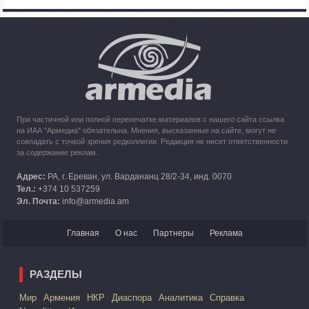
Азербайджана
10:49
30.09.2023
Кипр рассматривает возможность размещения беженцев
из Карабаха
При частичной или полной перепечатке материалов с нашего сайта ссылка
на ИАА "Армедиа" обязательна. Мнения, высказанные на сайте, могут не
совпадать с точкой зрения редколлегии. Редакция не несет ответственности
за содержание реклам.
Адрес:
РА, г. Ереван, ул. Вардананц 28/2-34, инд. 0070
Тел.:
+374 10 537259
Эл. Почта:
info@armedia.am
Главная
О нас
Партнеры
Реклама
РАЗДЕЛЫ
Mир
Армения
НКР
Диаспора
Аналитика
Справка