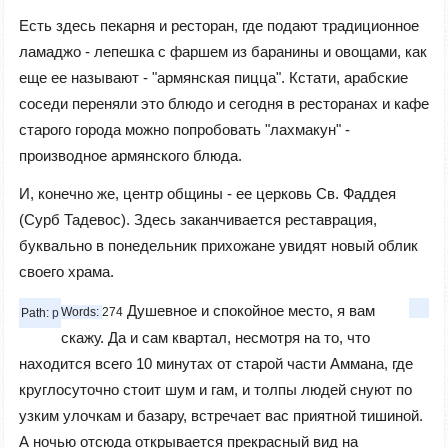
Есть здесь пекарня и ресторан, где подают традиционное
ламаджо - лепешка с фаршем из баранины и овощами, как
еще ее называют - "армянская пицца". Кстати, арабские
соседи переняли это блюдо и сегодня в ресторанах и кафе
старого города можно попробовать "лахмакун" -
производное армянского блюда.
И, конечно же, центр общины - ее церковь Св. Фаддея
(Сурб Тадевос). Здесь заканчивается реставрация,
буквально в понедельник прихожане увидят новый облик
своего храма.
Душевное и спокойное место, я вам
Words:
274
Path:
p
скажу. Да и сам квартал, несмотря на то, что
находится всего 10 минутах от старой части Аммана, где
круглосуточно стоит шум и гам, и толпы людей снуют по
узким улочкам и базару, встречает вас приятной тишиной.
А ночью отсюда открывается прекрасный вид на