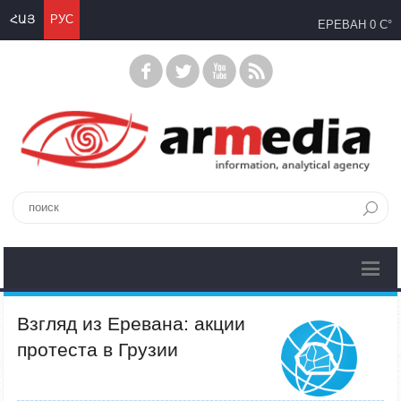
ՀԱՅ
РУС
ЕРЕВАН
0 C°
Взгляд из Еревана: акции
протеста в Грузии