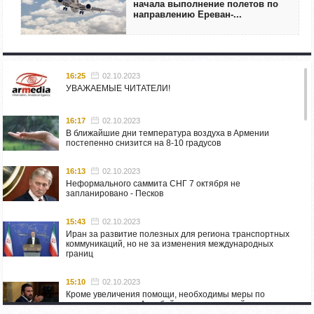
начала выполнение полетов по
направлению Ереван-...
16:25
02.10.2023
УВАЖАЕМЫЕ ЧИТАТЕЛИ!
16:17
02.10.2023
В ближайшие дни температура воздуха в Армении
постепенно снизится на 8-10 градусов
16:13
02.10.2023
Неформального саммита СНГ 7 октября не
запланировано - Песков
15:43
02.10.2023
Иран за развитие полезных для региона транспортных
коммуникаций, но не за изменения международных
границ
15:10
02.10.2023
Кроме увеличения помощи, необходимы меры по
пресечению угроз Азербайджана: испанский депутат