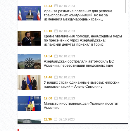
15:43
02.10.2023
Иран за развитие полезных для региона
транспортных коммуникаций, но не за
изменения международных границ
15:10
02.10.2023
Кроме увеличения помощи, необходимы меры
по пресечению угроз Азербайджана:
испанский депутат приехал в Горис
14:54
02.10.2023
Азербайджан обстреляли автомобиль ВС
Армении, перевозивший продовольствие
14:46
02.10.2023
У наших стран одинаковые вызовы: кипрский
парламентарий – Алену Симоняну
12:00
02.10.2023
Министр иностранных дел Франции посетит
Армению
11:30
02.10.2023
Самвел Шахраманян и группа ответственных
лиц останутся в Нагорном Карабахе до