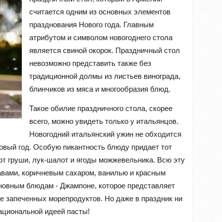
считается одним из основных элементов
празднования Нового года. Главным
атрибутом и символом новогоднего стола
является свиной окорок. Праздничный стол
невозможно представить также без
традиционной долмы из листьев винограда,
блинчиков из мяса и многообразия блюд.
Такое обилие праздничного стола, скорее
всего, можно увидеть только у итальянцов.
Новогодний итальянский ужин не обходится
Новый год. Особую пикантность блюду придает тот
ют груши, лук-шалот и ягоды можжевельника. Всю эту
вами, коричневым сахаром, ванилью и красным
сновным блюдам - Джампоне, которое представляет
е запеченных морепродуктов. Но даже в праздник ни
ациональной идеей пасты!