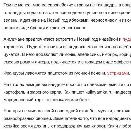
Тем не менее, многие европейские страны не так щедры в вопр
голландцы подают на стол новогоднего тушеного в вине кролик
зелень, а датчане на Новый год яблоками, черносливом и из
нотки в виде бренди и клюквенного желе.
Англичане предпочитают встретить Новый год индейкой и
пуд
торжества. Пудинг готовится из подсохшего пшеничного хлеба
цукатов. В него добавляют лимоны, апельсины, имбирь, корицу
смесью рома и ликера, поджигается и в горящем виде эффектн
Французы лакомятся паштетом из гусиной печени,
устрицами
На столах немцев вы найдете лосося со сливками, вместе со
картофель и жареного карпа. Как пишет kulinyamka.ru, на дес
марципановый торт со сливками или безе.
Болгары не мыслят свой новогодний стол без мусаки, состоя
разнообразных овощей. Замечательно то, что все ингредиент
хозяйке время для иных предпраздничных хлопот. Как и любо