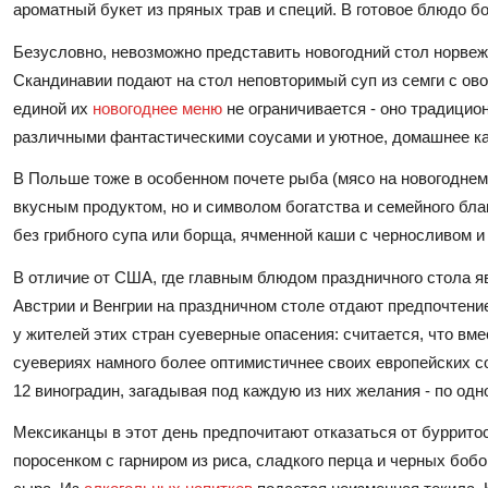
ароматный букет из пряных трав и специй. В готовое блюдо 
Безусловно, невозможно представить новогодний стол норвеж
Скандинавии подают на стол неповторимый суп из семги с ов
единой их
новогоднее меню
не ограничивается - оно традицио
различными фантастическими соусами и уютное, домашнее к
В Польше тоже в особенном почете рыба (мясо на новогоднем 
вкусным продуктом, но и символом богатства и семейного благ
без грибного супа или борща, ячменной каши с черносливом 
В отличие от США, где главным блюдом праздничного стола 
Австрии и Венгрии на праздничном столе отдают предпочтение 
у жителей этих стран суеверные опасения: считается, что вме
суевериях намного более оптимистичнее своих европейских со
12 виноградин, загадывая под каждую из них желания - по од
Мексиканцы в этот день предпочитают отказаться от буррит
поросенком с гарниром из риса, сладкого перца и черных бобо