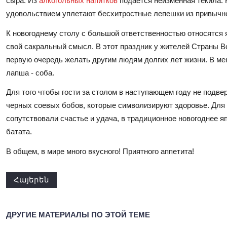
сыра. Из
алкогольных напитков
подается неизменная текила. 
удовольствием уплетают бесхитростные лепешки из привычно
К новогоднему столу с большой ответственностью относятся 
свой сакральный смысл. В этот праздник у жителей Страны В
первую очередь желать другим людям долгих лет жизни. В ме
лапша - соба.
Для того чтобы гости за столом в наступающем году не подвер
черных соевых бобов, которые символизируют здоровье. Для 
сопутствовали счастье и удача, в традиционное новогоднее я
батата.
В общем, в мире много вкусного! Приятного аппетита!
Հայերեն
ДРУГИЕ МАТЕРИАЛЫ ПО ЭТОЙ ТЕМЕ