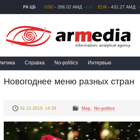
USD
- 396.02 АМД
EUR
- 431.27 АМД
РА ЦБ
+0,02
+
литика
Справка
No-politics
Интервью
Новогоднее меню разных стран
31.12.2019, 14:39
Mир
,
No-politics