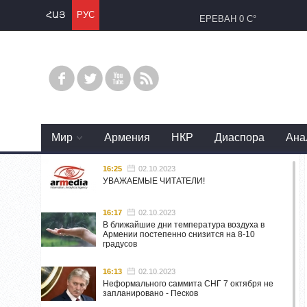
ՀԱՅ
РУС
ЕРЕВАН
0 C°
Mир
Армения
НКР
Диаспора
Ана
16:25
02.10.2023
УВАЖАЕМЫЕ ЧИТАТЕЛИ!
16:17
02.10.2023
В ближайшие дни температура воздуха в
Армении постепенно снизится на 8-10
градусов
16:13
02.10.2023
Неформального саммита СНГ 7 октября не
запланировано - Песков