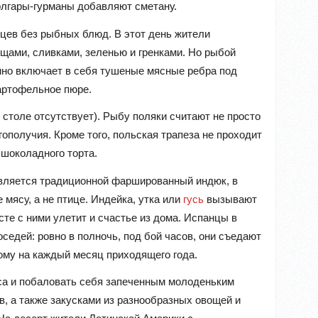
болгары-гурманы добавляют сметану.
цев без рыбных блюд. В этот день жители
ощами, сливками, зеленью и гренками. Но рыбой
нно включает в себя тушеные мясные ребра под
артофельное пюре.
столе отсутствует). Рыбу поляки считают не просто
ополучия. Кроме того, польская трапеза не проходит
и шоколадного торта.
является традиционной фаршированный индюк, в
мясу, а не птице. Индейка, утка или
гусь
вызывают
сте с ними улетит и счастье из дома. Испанцы в
седей: ровно в полночь, под бой часов, они съедают
ному на каждый месяц приходящего года.
оса и побаловать себя запеченным молоденьким
в, а также закусками из разнообразных овощей и