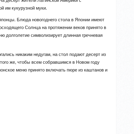
На десерт жители Латинской Америки с
й им кукурузной муки.
японцы. Блюда новогоднего стола в Японии имеют
осходящего Солнца на протяжении веков принято в
ню долголетие символизирует длинная гречневая
гались никаким недугам, на стол подают десерт из
того же, чтобы всем собравшимся в Новом году
понское меню принято включать пюре из каштанов и