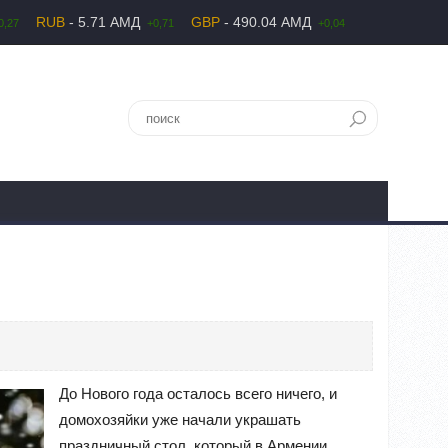
RUB
- 5.71 АМД
GBP
- 490.04 АМД
0,27
+0,71
+0,04
До Нового года осталось всего ничего, и
домохозяйки уже начали украшать
праздничный стол, который в Армении