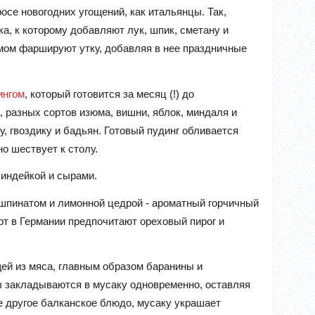
осе новогодних угощений, как итальянцы. Так,
а, к которому добавляют лук, шпик, сметану и
юмом фаршируют утку, добавляя в нее праздничные
ингом
, который готовится за месяц (!) до
, разных сортов изюма, вишни, яблок, миндаля и
, гвоздику и бадьян. Готовый пудинг обливается
о шествует к столу.
, индейкой и сырами.
 шпинатом и лимонной цедрой - ароматный горчичный
ерт в Германии предпочитают ореховый пирог и
щей из мяса, главным образом баранины и
ы закладываются в мусаку одновременно, оставляя
е другое балканское блюдо, мусаку украшает