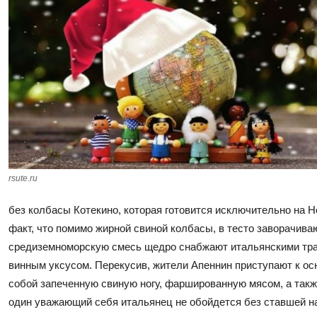
rsute.ru
без колбасы Котекино, которая готовится исключительно на 
факт, что помимо жирной свиной колбасы, в тесто заворачива
средиземноморскую смесь щедро снабжают итальянскими тра
винным уксусом. Перекусив, жители Апеннин приступают к о
собой запеченную свиную ногу, фаршированную мясом, а такж
один уважающий себя итальянец не обойдется без ставшей н