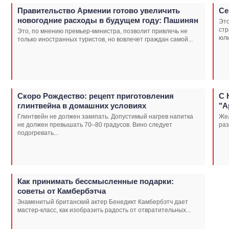
Правительство Армении готово увеличить
Се
новогодние расходы в будущем году: Пашинян
Это
стр
Это, по мнению премьер-министра, позволит привлечь не
юли
только иностранных туристов, но вовлечет граждан самой...
Скоро Рождество: рецепт приготовления
С 
глинтвейна в домашних условиях
"А
Глинтвейн не должен закипать. Допустимый нагрев напитка
Жел
не должен превышать 70–80 градусов. Вино следует
раз
подогревать...
Как принимать бессмысленные подарки:
советы от Камбербэтча
Знаменитый британский актер Бенедикт Камбербэтч дает
мастер-класс, как изобразить радость от отвратительных...