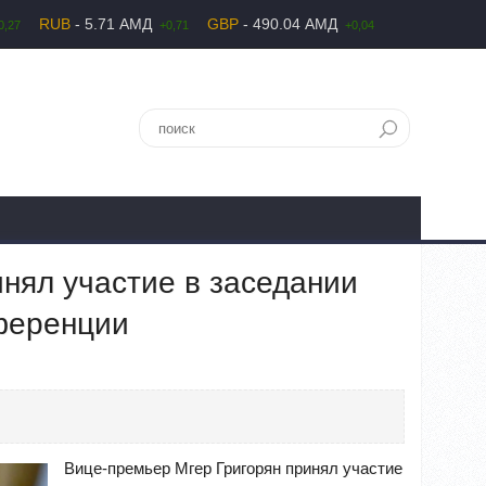
RUB
- 5.71 АМД
GBP
- 490.04 АМД
0,27
+0,71
+0,04
нял участие в заседании
ференции
Вице-премьер Мгер Григорян принял участие