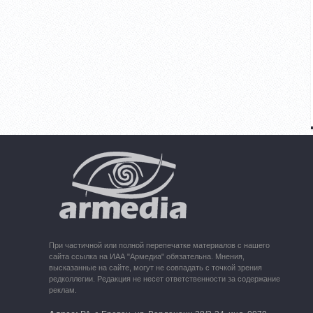
При частичной или полной перепечатке материалов с нашего
сайта ссылка на ИАА "Армедиа" обязательна. Мнения,
высказанные на сайте, могут не совпадать с точкой зрения
редколлегии. Редакция не несет ответственности за содержание
реклам.