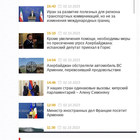
15:43
02.10.2023
Иран за развитие полезных для региона
транспортных коммуникаций, но не за
изменения международных границ
15:10
02.10.2023
Кроме увеличения помощи, необходимы меры
по пресечению угроз Азербайджана:
испанский депутат приехал в Горис
14:54
02.10.2023
Азербайджан обстреляли автомобиль ВС
Армении, перевозивший продовольствие
14:46
02.10.2023
У наших стран одинаковые вызовы: кипрский
парламентарий – Алену Симоняну
12:00
02.10.2023
Министр иностранных дел Франции посетит
Армению
11:30
02.10.2023
Самвел Шахраманян и группа ответственных
лиц останутся в Нагорном Карабахе до