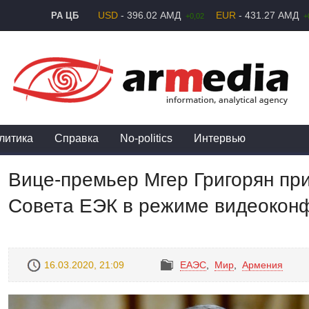
USD
- 396.02 АМД
EUR
- 431.27 АМД
РА ЦБ
+0,02
+
литика
Справка
No-politics
Интервью
Вице-премьер Мгер Григорян при
Совета ЕЭК в режиме видеокон
16.03.2020, 21:09
ЕАЭС
,
Mир
,
Армения