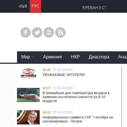
ՀԱՅ
РУС
ЕРЕВАН
0 C°
Mир
Армения
НКР
Диаспора
Ана
16:25
02.10.2023
УВАЖАЕМЫЕ ЧИТАТЕЛИ!
16:17
02.10.2023
В ближайшие дни температура воздуха в
Армении постепенно снизится на 8-10
градусов
16:13
02.10.2023
Неформального саммита СНГ 7 октября не
запланировано - Песков