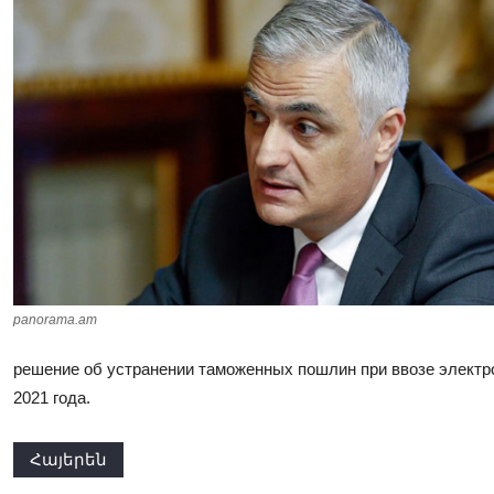
panorama.am
решение об устранении таможенных пошлин при ввозе электр
2021 года.
Հայերեն