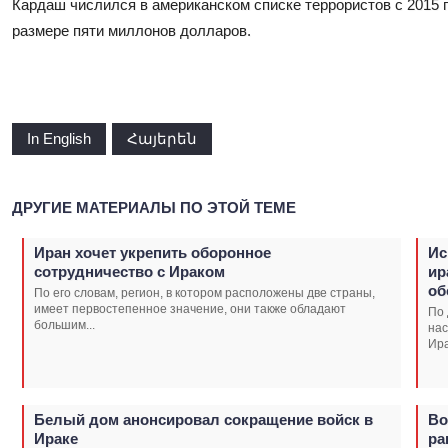
Кардаш числился в американском списке террористов с 2015 
размере пяти миллонов долларов.
In English
Հայերեն
ДРУГИЕ МАТЕРИАЛЫ ПО ЭТОЙ ТЕМЕ
Иран хочет укрепить оборонное
Ис
сотрудничество с Ираком
ир
об
По его словам, регион, в котором расположены две страны,
имеет первостепенное значение, они также обладают
По 
большим...
нас
Ира
Белый дом анонсировал сокращение войск в
Во
Ираке
ра