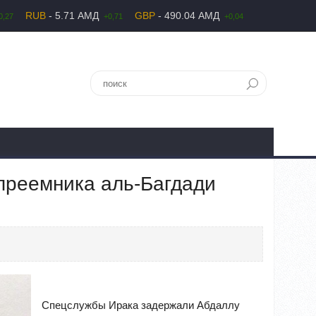
RUB
- 5.71 АМД
GBP
- 490.04 АМД
0,27
+0,71
+0,04
преемника аль-Багдади
Спецслужбы Ирака задержали Абдаллу