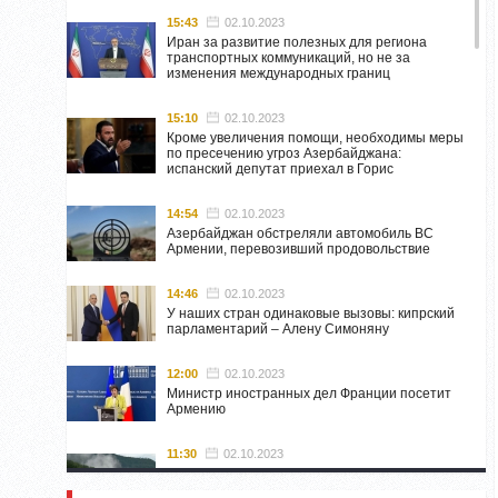
15:43
02.10.2023
Иран за развитие полезных для региона
транспортных коммуникаций, но не за
изменения международных границ
15:10
02.10.2023
Кроме увеличения помощи, необходимы меры
по пресечению угроз Азербайджана:
испанский депутат приехал в Горис
14:54
02.10.2023
Азербайджан обстреляли автомобиль ВС
Армении, перевозивший продовольствие
14:46
02.10.2023
У наших стран одинаковые вызовы: кипрский
парламентарий – Алену Симоняну
12:00
02.10.2023
Министр иностранных дел Франции посетит
Армению
11:30
02.10.2023
Самвел Шахраманян и группа ответственных
лиц останутся в Нагорном Карабахе до