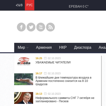
ՀԱՅ
РУС
ЕРЕВАН
0 C°
Mир
Армения
НКР
Диаспора
Ана
16:25
02.10.2023
УВАЖАЕМЫЕ ЧИТАТЕЛИ!
16:17
02.10.2023
В ближайшие дни температура воздуха в
Армении постепенно снизится на 8-10
градусов
16:13
02.10.2023
Неформального саммита СНГ 7 октября не
запланировано - Песков