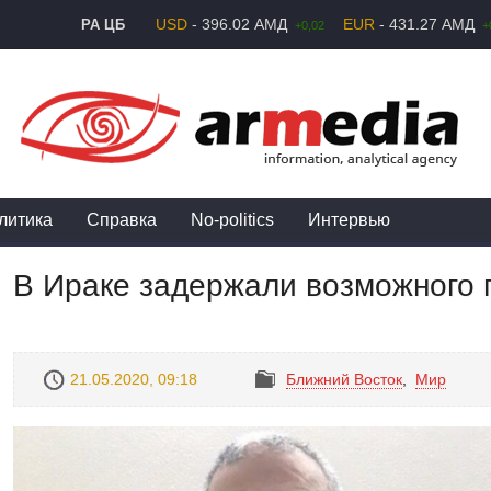
USD
- 396.02 АМД
EUR
- 431.27 АМД
РА ЦБ
+0,02
+
литика
Справка
No-politics
Интервью
В Ираке задержали возможного 
21.05.2020, 09:18
Ближний Восток
,
Mир