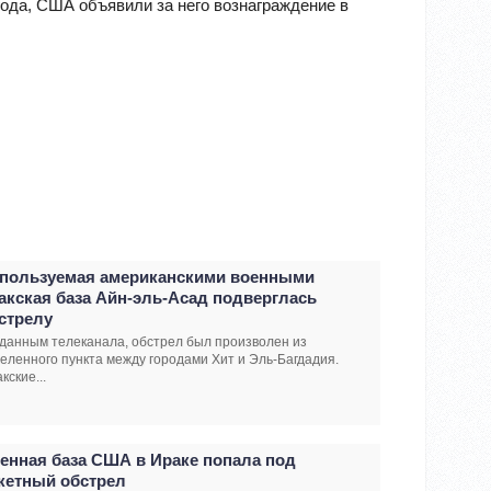
года, США объявили за него вознаграждение в
пользуемая американскими военными
акская база Айн-эль-Асад подверглась
стрелу
данным телеканала, обстрел был произволен из
еленного пункта между городами Хит и Эль-Багдадия.
кские...
енная база США в Ираке попала под
кетный обстрел