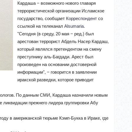
Кардаша − возможного нового главаря
террористической организации Исламское
государство
,
сообщает
Корреспондент
со
ссылкой на телеканал
Alsumaria
.
"Сегодня (в среду, 20 мая − ред.) был
арестован террорист Абдель Насер Кардаш,
который являлся претендентом на смену
преступнику аль-Багдади. Арест был
произведен на основании достоверной
информации", − говорится в заявлении
иракской разведки, которое приводит
еологов. По данным СМИ, Кардаша назначили новым
ле ликвидации прежнего лидера группировки Абу
году в американской тюрьме Кэмп-Букка в Ираке, где