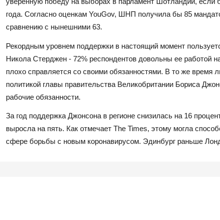
уверенную победу на выборах в парламент Шотландии, если б
года. Согласно оценкам YouGov, ШНП получила бы 85 мандато
сравнению с нынешними 63.
Рекордным уровнем поддержки в настоящий момент пользует
Никола Стерджен - 72% респондентов довольны ее работой на
плохо справляется со своими обязанностями. В то же врем
политикой главы правительства Великобритании Бориса Джонс
рабочие обязанности.
За год поддержка Джонсона в регионе снизилась на 16 процент
выросла на пять. Как отмечает The Times, этому могла спосо
сфере борьбы с новым коронавирусом. Эдинбург раньше Лонд