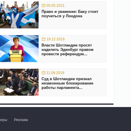
05.05.2021
Право и уважение: Баку стоит
поучиться у Лондона
19.12.2019
Власти Шотландии просят
наделить Эдинбург правом
провести референдум...
11.09.2019
Суд в Шотландии признал
незаконным блокирование
работы парламента...
неры
Реклама