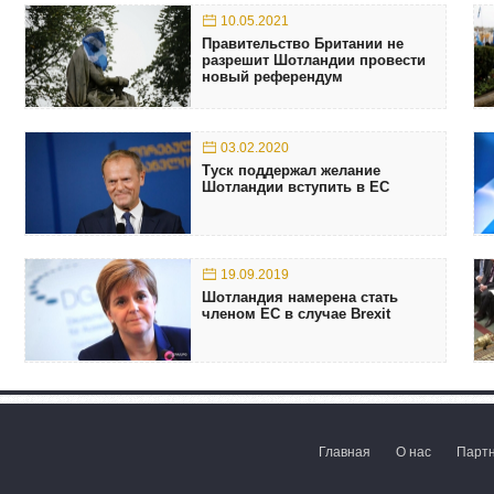
10.05.2021
Правительство Британии не
разрешит Шотландии провести
новый референдум
03.02.2020
Туск поддержал желание
Шотландии вступить в ЕС
19.09.2019
Шотландия намерена стать
членом ЕС в случае Brexit
Главная
О нас
Парт