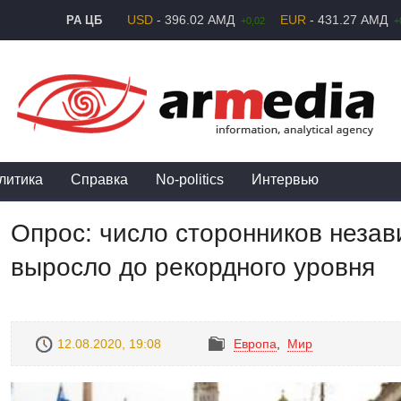
USD
- 396.02 АМД
EUR
- 431.27 АМД
РА ЦБ
+0,02
+
литика
Справка
No-politics
Интервью
Опрос: число сторонников неза
выросло до рекордного уровня
12.08.2020, 19:08
Европа
,
Mир