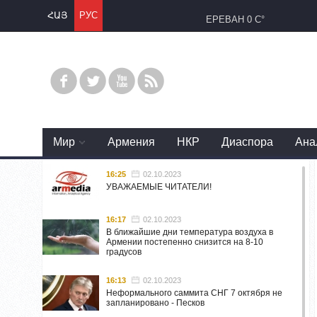
ՀԱՅ
РУС
ЕРЕВАН
0 C°
Mир
Армения
НКР
Диаспора
Ана
16:25
02.10.2023
УВАЖАЕМЫЕ ЧИТАТЕЛИ!
16:17
02.10.2023
В ближайшие дни температура воздуха в
Армении постепенно снизится на 8-10
градусов
16:13
02.10.2023
Неформального саммита СНГ 7 октября не
запланировано - Песков