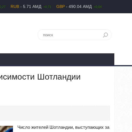
RUB
- 5.71 АМД
GBP
- 490.04 АМД
0,27
+0,71
+0,04
висимости Шотландии
Число жителей Шотландии, выступающих за