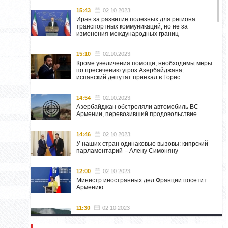
15:43
02.10.2023
Иран за развитие полезных для региона
транспортных коммуникаций, но не за
изменения международных границ
15:10
02.10.2023
Кроме увеличения помощи, необходимы меры
по пресечению угроз Азербайджана:
испанский депутат приехал в Горис
14:54
02.10.2023
Азербайджан обстреляли автомобиль ВС
Армении, перевозивший продовольствие
14:46
02.10.2023
У наших стран одинаковые вызовы: кипрский
парламентарий – Алену Симоняну
12:00
02.10.2023
Министр иностранных дел Франции посетит
Армению
11:30
02.10.2023
Самвел Шахраманян и группа ответственных
лиц останутся в Нагорном Карабахе до