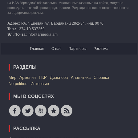
на ИАА "Армедиа" обязательна. Мнения, высказанные на сайте, могут не
совпадать с точкой зрения редколлегии. Редакция не несет ответственности
за содержание реклам.
Адрес:
РА, г. Ереван, ул. Вардананц 28/2-34, инд. 0070
Тел.:
+374 10 537259
Эл. Почта:
info@armedia.am
Главная
О нас
Партнеры
Реклама
РАЗДЕЛЫ
Mир
Армения
НКР
Диаспора
Аналитика
Справка
No-politics
Интервью
МЫ В СОЦСЕТЯХ
РАССЫЛКА