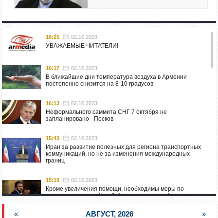
16:25
02.10.2023
УВАЖАЕМЫЕ ЧИТАТЕЛИ!
16:17
02.10.2023
В ближайшие дни температура воздуха в Армении
постепенно снизится на 8-10 градусов
16:13
02.10.2023
Неформального саммита СНГ 7 октября не
запланировано - Песков
15:43
02.10.2023
Иран за развитие полезных для региона транспортных
коммуникаций, но не за изменения международных
границ
15:10
02.10.2023
Кроме увеличения помощи, необходимы меры по
пресечению угроз Азербайджана: испанский депутат
приехал в Горис
«
АВГУСТ, 2026
»