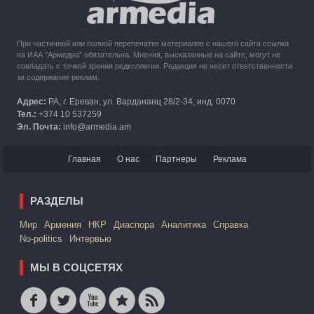
При частичной или полной перепечатке материалов с нашего сайта ссылка
на ИАА "Армедиа" обязательна. Мнения, высказанные на сайте, могут не
совпадать с точкой зрения редколлегии. Редакция не несет ответственности
за содержание реклам.
Адрес:
РА, г. Ереван, ул. Вардананц 28/2-34, инд. 0070
Тел.:
+374 10 537259
Эл. Почта:
info@armedia.am
Главная
О нас
Партнеры
Реклама
РАЗДЕЛЫ
Mир
Армения
НКР
Диаспора
Аналитика
Справка
No-politics
Интервью
МЫ В СОЦСЕТЯХ