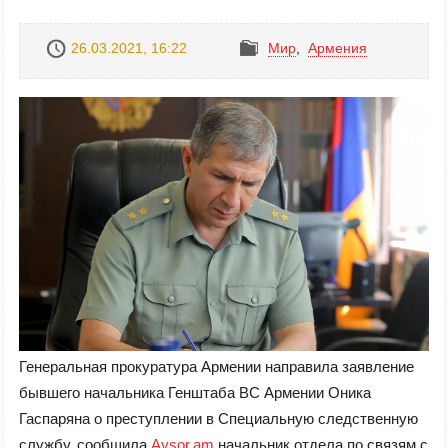
26.03.2021, 16:22
Mир
,
Армения
Генеральная прокуратура Армении направила заявление
бывшего начальника Генштаба ВС Армении Оника
Гаспаряна о преступлении в Специальную следственную
службу, сообщила
Aysor.am
начальник отдела по связям с