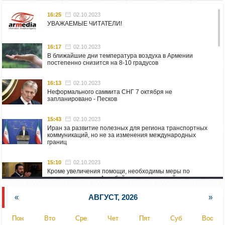
16:25
02.10.2023
УВАЖАЕМЫЕ ЧИТАТЕЛИ!
16:17
02.10.2023
В ближайшие дни температура воздуха в Армении
постепенно снизится на 8-10 градусов
16:13
02.10.2023
Неформального саммита СНГ 7 октября не
запланировано - Песков
15:43
02.10.2023
Иран за развитие полезных для региона транспортных
коммуникаций, но не за изменения международных
границ
15:10
02.10.2023
Кроме увеличения помощи, необходимы меры по
пресечению угроз Азербайджана: испанский депутат
приехал в Горис
«
АВГУСТ, 2026
»
14:54
02.10.2023
Азербайджан обстреляли автомобиль ВС Армении,
Пон
Вто
Сре
Чет
Пят
Суб
Вос
перевозивший продовольствие