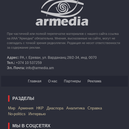
Кипр рассматривает возможность размещения беженцев
из Карабаха
При частичной или полной перепечатке материалов с нашего сайта ссылка
на ИАА "Армедиа" обязательна. Мнения, высказанные на сайте, могут не
совпадать с точкой зрения редколлегии. Редакция не несет ответственности
за содержание реклам.
Адрес:
РА, г. Ереван, ул. Вардананц 28/2-34, инд. 0070
Тел.:
+374 10 537259
Эл. Почта:
info@armedia.am
Главная
О нас
Партнеры
Реклама
РАЗДЕЛЫ
Mир
Армения
НКР
Диаспора
Аналитика
Справка
No-politics
Интервью
МЫ В СОЦСЕТЯХ