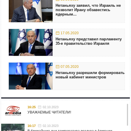
Нетаньяху заявил, что Израиль не
позволит Ирану обзавестись
ядерным...
17.05.2020
Нетаньяху представил парламенту
35-е правительство Израиля
07.05.2020
Нетаньяху разрешили формировать
новый кабинет министров
16:25
02.10.2023
УВАЖАЕМЫЕ ЧИТАТЕЛИ!
16:17
02.10.2023
В ближайшие дни температура воздуха в Армении