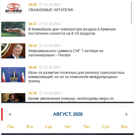
16:25
02.10.2023
УВАЖАЕМЫЕ ЧИТАТЕЛИ!
16:17
02.10.2023
В ближайшие дни температура воздуха в Армении
постепенно снизится на 8-10 градусов
16:13
02.10.2023
Неформального саммита СНГ 7 октября не
запланировано - Песков
15:43
02.10.2023
Иран за развитие полезных для региона транспортных
коммуникаций, но не за изменения международных
границ
15:10
02.10.2023
Кроме увеличения помощи, необходимы меры по
пресечению угроз Азербайджана: испанский депутат
приехал в Горис
«
АВГУСТ, 2026
»
14:54
02.10.2023
Азербайджан обстреляли автомобиль ВС Армении,
Пон
Вто
Сре
Чет
Пят
Суб
Вос
перевозивший продовольствие