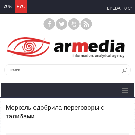
ՀԱՅ
РУС
ЕРЕВАН
0 C°
Меркель одобрила переговоры с
талибами