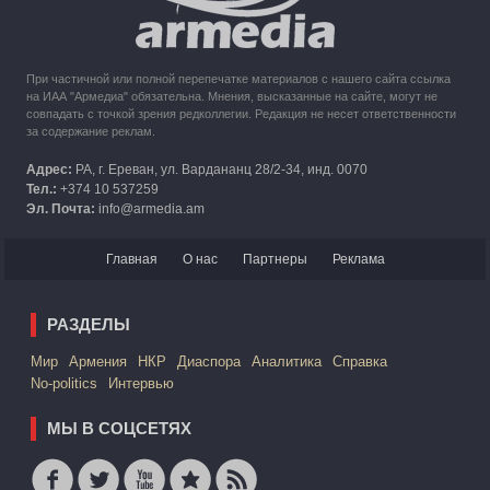
При частичной или полной перепечатке материалов с нашего сайта ссылка
на ИАА "Армедиа" обязательна. Мнения, высказанные на сайте, могут не
совпадать с точкой зрения редколлегии. Редакция не несет ответственности
за содержание реклам.
Адрес:
РА, г. Ереван, ул. Вардананц 28/2-34, инд. 0070
Тел.:
+374 10 537259
Эл. Почта:
info@armedia.am
Главная
О нас
Партнеры
Реклама
РАЗДЕЛЫ
Mир
Армения
НКР
Диаспора
Аналитика
Справка
No-politics
Интервью
МЫ В СОЦСЕТЯХ