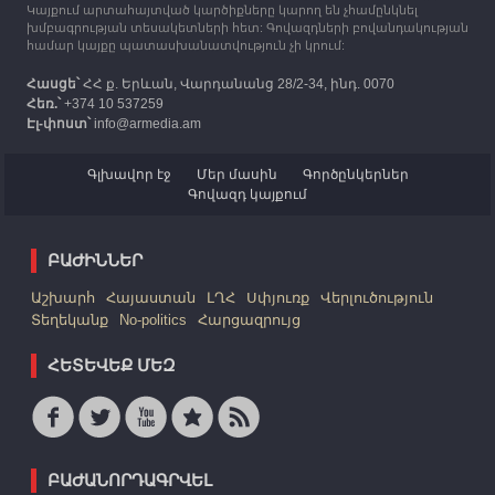
Կայքում արտահայտված կարծիքները կարող են չհամընկնել
խմբագրության տեսակետների հետ: Գովազդների բովանդակության
համար կայքը պատասխանատվություն չի կրում:
Հասցե՝
ՀՀ ք. Երևան, Վարդանանց 28/2-34, ինդ. 0070
Հեռ.՝
+374 10 537259
Էլ-փոստ՝
info@armedia.am
Գլխավոր էջ
Մեր մասին
Գործընկերներ
Գովազդ կայքում
ԲԱԺԻՆՆԵՐ
Աշխարհ
Հայաստան
ԼՂՀ
Սփյուռք
Վերլուծություն
Տեղեկանք
No-politics
Հարցազրույց
ՀԵՏԵՎԵՔ ՄԵԶ
ԲԱԺԱՆՈՐԴԱԳՐՎԵԼ