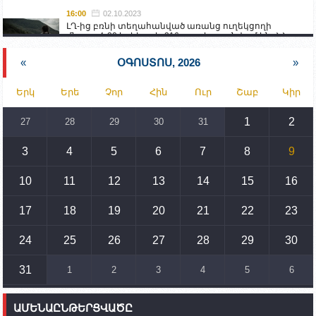
16:00
02.10.2023
ԼՂ-ից բռնի տեղահանված առանց ուղեկցողի
մնացած 20 երեխա և 216 տարեց գտնվում են ՀՀ
աշխատանքի և սոցիալական հարցերի
նախարարության հոգածության ներքո
«
ՕԳՈՍՏՈՍ, 2026
»
15:30
02.10.2023
Երկ
Երե
Չոր
Հին
Ուր
Շաբ
Կիր
Իրանը կողմ է տարածաշրջանի համար շահավետ
տրանսպորտային հաղորդակցությունների
զարգացմանը, սակայն ոչ՝ միջազգային
1
2
27
28
29
30
31
սահմանների փոփոխությանը
3
4
5
6
7
8
9
15:10
02.10.2023
Պետք է միջոցներ ձեռնարկել Ադրբեջանի կողմից
սպառնալիքները կասեցնելու համար. իսպանացի
10
11
12
13
14
15
16
պատգամավորը Գորիսում է
17
18
19
20
21
22
23
14:54
02.10.2023
Ադրբեջանի ԶՈՒ-ն կրակ է բացել Կութի հատվածում
տեղակայված հայկական դիրքերի անձնակազմի
24
25
26
27
28
29
30
համար սնունդ տեղափոխող մեքենայի
ուղղությամբ
31
1
2
3
4
5
6
14:46
02.10.2023
Մեր երկրները միևնույն մարտահրավերներն
ԱՄԵՆԱԸՆԹԵՐՑՎԱԾԸ
ունեն. կիպրոսցի խորհրդարանականը՝ Ալեն