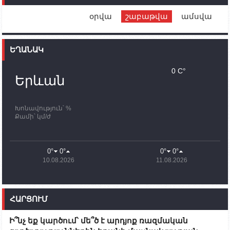
Սիմոնյանին
օրվա
շաբաթվա
ամսվա
12:00
02.10.2023
Ֆրանսիայի ԱԳ նախարարը կայցելի Հայաստան
ԵՂԱՆԱԿ
11:30
02.10.2023
Սամվել Շահրամանյանն ու մի խումբ
0 C°
պատասխանատուներ կմնան ԼՂ-ում՝ մինչև
Երևան
որոնողափրկարարական աշխատանքների
ավարտը
Խոնավություն՝ %
11:03
02.10.2023
Քամի՝ կմ/ժ
ՄԱԿ-ի առաքելությունը շատ, շատ, շատ օգտակար
է Արցախի անապատում. Ժան-Քրիստոֆ Բյուսոն
10:43
02.10.2023
0°
0°
0°
0°
Ադրբեջանի փոխվարչապետն այսօր կմեկնի
10.08.2026
11.08.2026
Ստեփանակերտ
10:07
02.10.2023
Սենատոր Գարի Փիթերսը ներկայացրել է
ՀԱՐՑՈՒՄ
օրինագիծ, որն արգելում է ԱՄՆ օգնությունն
Ադրբեջանին
Ի՞նչ եք կարծում՝ մե՞ծ է արդյոք ռազմական
09:38
02.10.2023