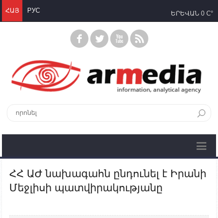
ՀԱՅ
РУС
ԵՐԵՎԱՆ
0 C°
ՀՀ ԱԺ նախագահն ընդունել է Իրանի
Մեջլիսի պատվիրակությանը