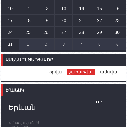
Պետք է միջոցներ ձեռնարկել Ադրբեջանի կողմից
սպառնալիքները կասեցնելու համար. իսպանացի
10
11
12
13
14
15
16
պատգամավորը Գորիսում է
17
18
19
20
21
22
23
14:54
02.10.2023
Ադրբեջանի ԶՈՒ-ն կրակ է բացել Կութի հատվածում
տեղակայված հայկական դիրքերի անձնակազմի
24
25
26
27
28
29
30
համար սնունդ տեղափոխող մեքենայի
ուղղությամբ
31
1
2
3
4
5
6
14:46
02.10.2023
Մեր երկրները միևնույն մարտահրավերներն
ԱՄԵՆԱԸՆԹԵՐՑՎԱԾԸ
ունեն. կիպրոսցի խորհրդարանականը՝ Ալեն
Սիմոնյանին
օրվա
շաբաթվա
ամսվա
12:00
02.10.2023
Ֆրանսիայի ԱԳ նախարարը կայցելի Հայաստան
ԵՂԱՆԱԿ
11:30
02.10.2023
Սամվել Շահրամանյանն ու մի խումբ
0 C°
պատասխանատուներ կմնան ԼՂ-ում՝ մինչև
Երևան
որոնողափրկարարական աշխատանքների
ավարտը
Խոնավություն՝ %
11:03
02.10.2023