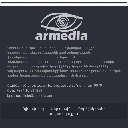
15:25
30.09.2023
Օդի ջերմաստիճանը կնվազի 7-10 աստիճանով,
սպասվում է անձրև և ամպրոպ
13:16
30.09.2023
Միացյալ Թագավորությունը 1 միլիոն ֆունտ
ստեռլինգ կհատկացնի՝ աջակցելու Լեռնային
Ղարաբաղից բռնի տեղահանվածներին
Տեղեկատվություն տարածող այլ միջոցներում կայքի
12:25
30.09.2023
հրապարակումների մասնակի կամ ամբողջական
Հայաստան է ժամանել բռնի տեղահանված 100
վերահրապարակման դեպքում հղումը «Արմեդիա»
հազար 417 արցախցի
տեղեկատվական, վերլուծական գործակալությանը պարտադիր է:
Կայքում արտահայտված կարծիքները կարող են չհամընկնել
խմբագրության տեսակետների հետ: Գովազդների բովանդակության
համար կայքը պատասխանատվություն չի կրում:
Հասցե՝
ՀՀ ք. Երևան, Վարդանանց 28/2-34, ինդ. 0070
Հեռ.՝
+374 10 537259
Էլ-փոստ՝
info@armedia.am
Գլխավոր էջ
Մեր մասին
Գործընկերներ
Գովազդ կայքում