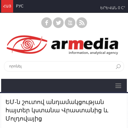
ՀԱՅ
РУС
ԵՐԵՎԱՆ
0 C°
ԵՄ-ն շուտով անդամակցության
հայտեր կստանա Վրաստանից և
Մոլդովայից