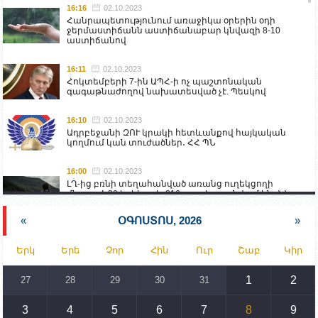
16:16
02.10.2023
Հանրապետությունում առաջիկա օրերին օդի
ջերմաստիճանն աստիճանաբար կնվազի 8-10
աստիճանով
16:11
02.10.2023
Հոկտեմբերի 7-ին ԱՊՀ-ի ոչ պաշտոնական
գագաթնաժողով նախատեսված չէ. Պեսկով
16:10
02.10.2023
Ադրբեջանի ԶՈՒ կրակի հետևանքով հայկական
կողմում կան տուժածներ․ ՀՀ ՊՆ
16:00
02.10.2023
ԼՂ-ից բռնի տեղահանված առանց ուղեկցողի
մնացած 20 երեխա և 216 տարեց գտնվում են ՀՀ
աշխատանքի և սոցիալական հարցերի
նախարարության հոգածության ներքո
«
ՕԳՈՍՏՈՍ, 2026
»
15:30
02.10.2023
Երկ
Երե
Չոր
Հին
Ուր
Շաբ
Կիր
Իրանը կողմ է տարածաշրջանի համար շահավետ
տրանսպորտային հաղորդակցությունների
զարգացմանը, սակայն ոչ՝ միջազգային
1
2
27
28
29
30
31
սահմանների փոփոխությանը
3
4
5
6
7
8
9
15:10
02.10.2023