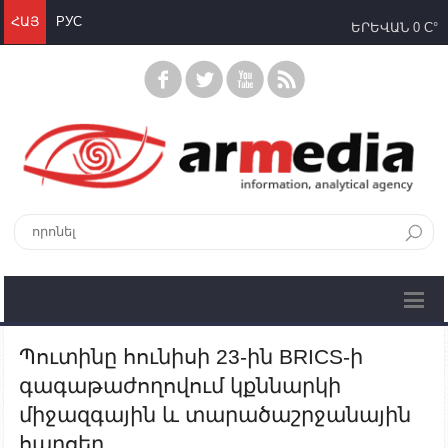
ՀԱՅ
РУС
ԵՐԵՎԱՆ
0 C°
Պուտինը հունիսի 23-ին BRICS-ի
գագաթաժողովում կքննարկի
միջազգային և տարածաշրջանային
հարցեր