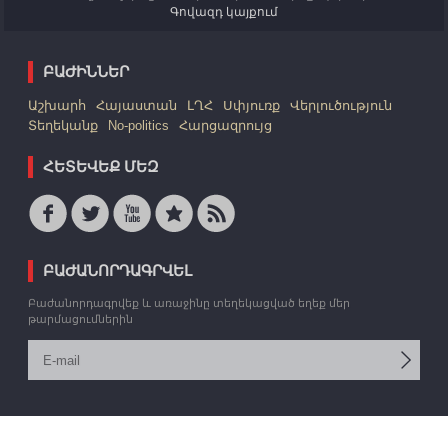
Գովազդ կայքում
ԲԱԺԻՆՆԵՐ
Աշխարհ
Հայաստան
ԼՂՀ
Սփյուռք
Վերլուծություն
Տեղեկանք
No-politics
Հարցազրույց
ՀԵՏԵՎԵՔ ՄԵԶ
ԲԱԺԱՆՈՐԴԱԳՐՎԵԼ
Բաժանորդագրվեք և առաջինը տեղեկացված եղեք մեր
թարմացումներին
© 2006 -2026 «Արմեդիա» ՏՎԳ: Բոլոր իրավունքները պաշտպանված են: