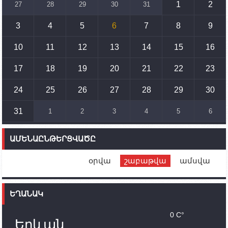
զարգացմանը, սակայն ոչ՝ միջազգային
1
2
27
28
29
30
31
սահմանների փոփոխությանը
3
4
5
6
7
8
9
15:10
02.10.2023
Պետք է միջոցներ ձեռնարկել Ադրբեջանի կողմից
սպառնալիքները կասեցնելու համար. իսպանացի
10
11
12
13
14
15
16
պատգամավորը Գորիսում է
17
18
19
20
21
22
23
14:54
02.10.2023
Ադրբեջանի ԶՈՒ-ն կրակ է բացել Կութի հատվածում
տեղակայված հայկական դիրքերի անձնակազմի
24
25
26
27
28
29
30
համար սնունդ տեղափոխող մեքենայի
ուղղությամբ
31
1
2
3
4
5
6
14:46
02.10.2023
Մեր երկրները միևնույն մարտահրավերներն
ԱՄԵՆԱԸՆԹԵՐՑՎԱԾԸ
ունեն. կիպրոսցի խորհրդարանականը՝ Ալեն
Սիմոնյանին
օրվա
շաբաթվա
ամսվա
12:00
02.10.2023
Ֆրանսիայի ԱԳ նախարարը կայցելի Հայաստան
ԵՂԱՆԱԿ
11:30
02.10.2023
Սամվել Շահրամանյանն ու մի խումբ
0 C°
պատասխանատուներ կմնան ԼՂ-ում՝ մինչև
Երևան
որոնողափրկարարական աշխատանքների