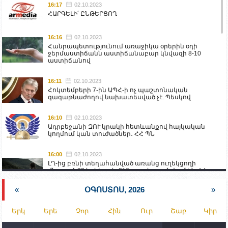
16:17
02.10.2023
ՀԱՐԳԵԼԻ՛ ԸՆԹԵՐՑՈՂ
16:16
02.10.2023
Հանրապետությունում առաջիկա օրերին օդի
ջերմաստիճանն աստիճանաբար կնվազի 8-10
աստիճանով
16:11
02.10.2023
Հոկտեմբերի 7-ին ԱՊՀ-ի ոչ պաշտոնական
գագաթնաժողով նախատեսված չէ. Պեսկով
16:10
02.10.2023
Ադրբեջանի ԶՈՒ կրակի հետևանքով հայկական
կողմում կան տուժածներ․ ՀՀ ՊՆ
16:00
02.10.2023
ԼՂ-ից բռնի տեղահանված առանց ուղեկցողի
մնացած 20 երեխա և 216 տարեց գտնվում են ՀՀ
աշխատանքի և սոցիալական հարցերի
նախարարության հոգածության ներքո
«
ՕԳՈՍՏՈՍ, 2026
»
15:30
02.10.2023
Երկ
Երե
Չոր
Հին
Ուր
Շաբ
Կիր
Իրանը կողմ է տարածաշրջանի համար շահավետ
տրանսպորտային հաղորդակցությունների