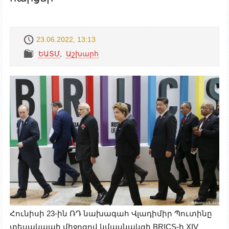
23.06.2022, 13:13
ԵԱՏՄ
,
Աշխարհ
Հունիսի 23-ին ՌԴ նախագահ Վլադիմիր Պուտինը
տեսակապի միջոցով կմասնակցի BRICS-ի XIV