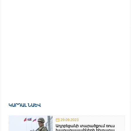
ԿԱՐԴԱԼ ՆԱԵՎ
29.09.2023
Ադրբեջանի տարածքում ռուս
խաղաղապահների հետագա