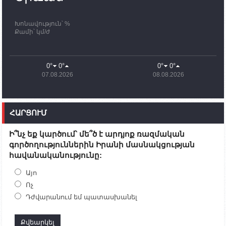
ավարտը
Խոնավություն՝ %
11:03
02.10.2023
Քամի՝ կմ/ժ
ՄԱԿ-ի առաքելությունը շատ, շատ, շատ օգտակար
է Արցախի անապատում. Ժան-Քրիստոֆ Բյուսոն
10:43
02.10.2023
0°
0°
0°
0°
Ադրբեջանի փոխվարչապետն այսօր կմեկնի
07.08.2026
08.08.2026
Ստեփանակերտ
10:07
02.10.2023
Սենատոր Գարի Փիթերսը ներկայացրել է
ՀԱՐՑՈՒՄ
օրինագիծ, որն արգելում է ԱՄՆ օգնությունն
Ադրբեջանին
Ի՞նչ եք կարծում՝ մե՞ծ է արդյոք ռազմական
09:38
02.10.2023
գործողություններին Իրանի մասնակցության
Խումբն Արցախում կմնա` մինչև զոհվածների
հավանականությունը:
աճյունների ու անհետ կորածների
որոնողափրկարարական աշխատանքների
ավարտը. Թադևոսյան
Այո
Ոչ
20:26
30.09.2023
Դժվարանում եմ պատասխանել
Ժամը 18։00-ի դրությամբ ԼՂ-ից բռնի տեղահանված
100․480 անձ արդեն Հայաստանում է