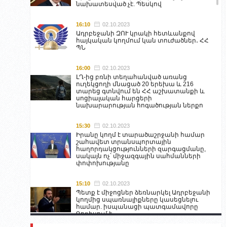
նախատեսված չէ. Պեսկով
16:10
02.10.2023
Ադրբեջանի ԶՈՒ կրակի հետևանքով
հայկական կողմում կան տուժածներ․ ՀՀ
ՊՆ
16:00
02.10.2023
ԼՂ-ից բռնի տեղահանված առանց
ուղեկցողի մնացած 20 երեխա և 216
տարեց գտնվում են ՀՀ աշխատանքի և
սոցիալական հարցերի
նախարարության հոգածության ներքո
15:30
02.10.2023
Իրանը կողմ է տարածաշրջանի համար
շահավետ տրանսպորտային
հաղորդակցությունների զարգացմանը,
սակայն ոչ՝ միջազգային սահմանների
փոփոխությանը
15:10
02.10.2023
Պետք է միջոցներ ձեռնարկել Ադրբեջանի
կողմից սպառնալիքները կասեցնելու
համար. իսպանացի պատգամավորը
Գորիսում է