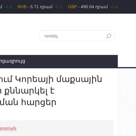
ամ
RUB
- 5.71 դրամ
GBP
- 490.04 դրամ
+0,27
+0,71
+0,04
րցազրույց
ում Կորեայի մաքսային
 քննարկել է
նման հարցեր
աստան