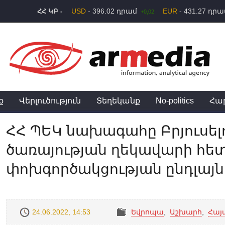
USD
- 396.02 դրամ
EUR
- 431.27 դր
ՀՀ ԿԲ -
+0,02
ք
Վերլուծություն
Տեղեկանք
No-politics
Հա
ՀՀ ՊԵԿ նախագահը Բրյուսել
ծառայության ղեկավարի հետ
փոխգործակցության ընդլայ
24.06.2022, 14:53
Եվրոպա
,
Աշխարհ
,
Հայ