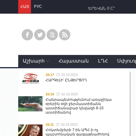
ՀԱՅ
РУС
ԵՐԵՎԱՆ
0 C°
Աշխարհ
Հայաստան
ԼՂՀ
Սփյուռ
16:17
02.10.2023
ՀԱՐԳԵԼԻ՛ ԸՆԹԵՐՑՈՂ
16:16
02.10.2023
Հանրապետությունում առաջիկա
օրերին օդի ջերմաստիճանն
աստիճանաբար կնվազի 8-10
աստիճանով
16:11
02.10.2023
Հոկտեմբերի 7-ին ԱՊՀ-ի ոչ
պաշտոնական գագաթնաժողով