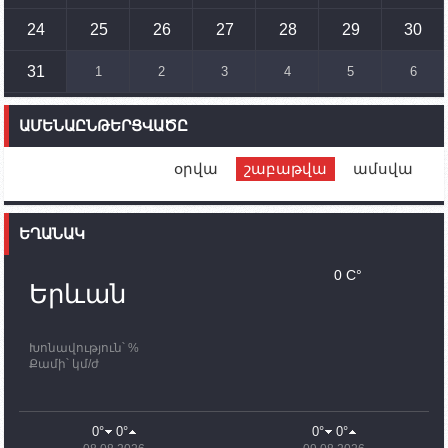
Ադրբեջանի ԶՈՒ-ն կրակ է բացել Կութի հատվածում
տեղակայված հայկական դիրքերի անձնակազմի
24
25
26
27
28
29
30
համար սնունդ տեղափոխող մեքենայի
ուղղությամբ
31
1
2
3
4
5
6
14:46
02.10.2023
Մեր երկրները միևնույն մարտահրավերներն
ԱՄԵՆԱԸՆԹԵՐՑՎԱԾԸ
ունեն. կիպրոսցի խորհրդարանականը՝ Ալեն
Սիմոնյանին
օրվա
շաբաթվա
ամսվա
12:00
02.10.2023
Ֆրանսիայի ԱԳ նախարարը կայցելի Հայաստան
ԵՂԱՆԱԿ
11:30
02.10.2023
Սամվել Շահրամանյանն ու մի խումբ
0 C°
պատասխանատուներ կմնան ԼՂ-ում՝ մինչև
Երևան
որոնողափրկարարական աշխատանքների
ավարտը
Խոնավություն՝ %
11:03
02.10.2023
Քամի՝ կմ/ժ
ՄԱԿ-ի առաքելությունը շատ, շատ, շատ օգտակար
է Արցախի անապատում. Ժան-Քրիստոֆ Բյուսոն
10:43
02.10.2023
0°
0°
0°
0°
Ադրբեջանի փոխվարչապետն այսօր կմեկնի