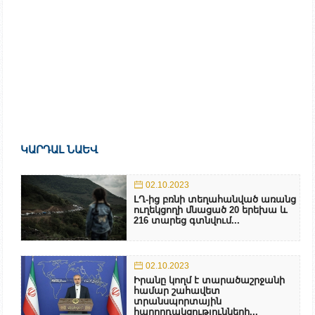
ԿԱՐԴԱԼ ՆԱԵՎ
02.10.2023
ԼՂ-ից բռնի տեղահանված առանց
ուղեկցողի մնացած 20 երեխա և
216 տարեց գտնվում...
02.10.2023
Իրանը կողմ է տարածաշրջանի
համար շահավետ
տրանսպորտային
հաղորդակցությունների...