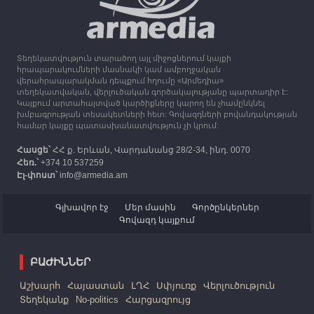
13:16
30.09.2023
Միացյալ Թագավորությունը 1 միլիոն ֆունտ
ստեռլինգ կհատկացնի՝ աջակցելու Լեռնային
Ղարաբաղից բռնի տեղահանվածներին
Տեղեկատվություն տարածող այլ միջոցներում կայքի
12:25
30.09.2023
հրապարակումների մասնակի կամ ամբողջական
Հայաստան է ժամանել բռնի տեղահանված 100
վերահրապարակման դեպքում հղումը «Արմեդիա»
հազար 417 արցախցի
տեղեկատվական, վերլուծական գործակալությանը պարտադիր է:
Կայքում արտահայտված կարծիքները կարող են չհամընկնել
խմբագրության տեսակետների հետ: Գովազդների բովանդակության
համար կայքը պատասխանատվություն չի կրում:
Հասցե՝
ՀՀ ք. Երևան, Վարդանանց 28/2-34, ինդ. 0070
Հեռ.՝
+374 10 537259
Էլ-փոստ՝
info@armedia.am
Գլխավոր էջ
Մեր մասին
Գործընկերներ
Գովազդ կայքում
ԲԱԺԻՆՆԵՐ
Աշխարհ
Հայաստան
ԼՂՀ
Սփյուռք
Վերլուծություն
Տեղեկանք
No-politics
Հարցազրույց