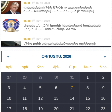
16:11
02.10.2023
Հոկտեմբերի 7-ին ԱՊՀ-ի ոչ պաշտոնական
գագաթնաժողով նախատեսված չէ. Պեսկով
16:10
02.10.2023
Ադրբեջանի ԶՈՒ կրակի հետևանքով հայկական
կողմում կան տուժածներ․ ՀՀ ՊՆ
16:00
02.10.2023
ԼՂ-ից բռնի տեղահանված առանց ուղեկցողի
մնացած 20 երեխա և 216 տարեց գտնվում են ՀՀ
աշխատանքի և սոցիալական հարցերի
նախարարության հոգածության ներքո
«
ՕԳՈՍՏՈՍ, 2026
»
15:30
02.10.2023
Երկ
Երե
Չոր
Հին
Ուր
Շաբ
Կիր
Իրանը կողմ է տարածաշրջանի համար շահավետ
տրանսպորտային հաղորդակցությունների
զարգացմանը, սակայն ոչ՝ միջազգային
1
2
27
28
29
30
31
սահմանների փոփոխությանը
3
4
5
6
7
8
9
15:10
02.10.2023
Պետք է միջոցներ ձեռնարկել Ադրբեջանի կողմից
սպառնալիքները կասեցնելու համար. իսպանացի
10
11
12
13
14
15
16
պատգամավորը Գորիսում է
17
18
19
20
21
22
23
14:54
02.10.2023