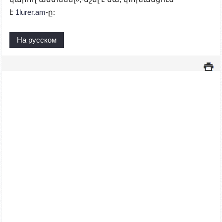
է
1lurer.am
-ը:
На русском