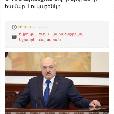
համար. Լուկաշենկո
28.10.2022, 23:26
Եվրոպա
,
ԵԱՏՄ
,
Տարածաշրջան
,
Աշխարհ
,
Հայաստան