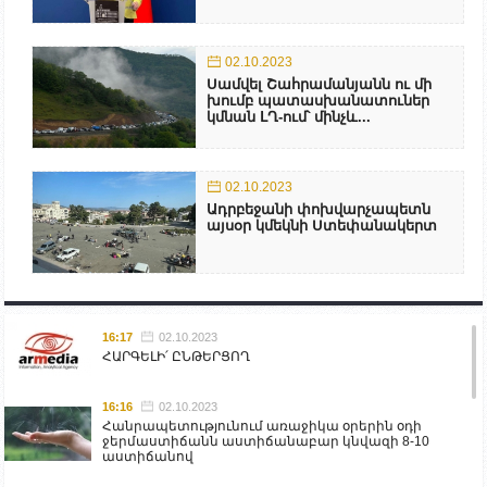
02.10.2023
Սամվել Շահրամանյանն ու մի
խումբ պատասխանատուներ
կմնան ԼՂ-ում՝ մինչև...
02.10.2023
Ադրբեջանի փոխվարչապետն
այսօր կմեկնի Ստեփանակերտ
16:17
02.10.2023
ՀԱՐԳԵԼԻ՛ ԸՆԹԵՐՑՈՂ
16:16
02.10.2023
Հանրապետությունում առաջիկա օրերին օդի
ջերմաստիճանն աստիճանաբար կնվազի 8-10
աստիճանով