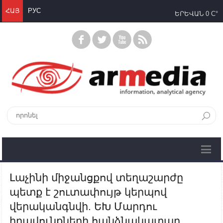
ՀԱՅ
РУС
ԵՐԵՎԱՆ
0 C°
Լաչինի միջանցքով տեղաշարժը
պետք է շուտափույթ կերպով
վերականգնվի. ԵԽ Մարդու
իրավունքների հանձնակատար