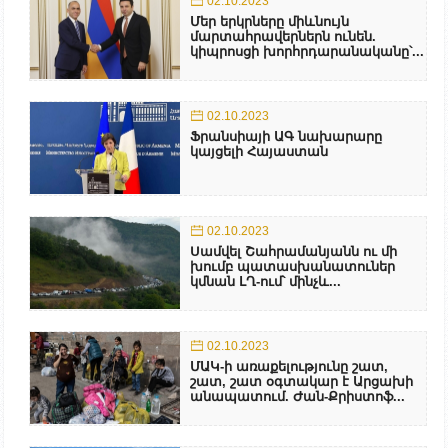
02.10.2023
Մեր երկրները միևնույն
մարտահրավերներն ունեն.
կիպրոսցի խորհրդարանականը՝...
02.10.2023
Ֆրանսիայի ԱԳ նախարարը
կայցելի Հայաստան
02.10.2023
Սամվել Շահրամանյանն ու մի
խումբ պատասխանատուներ
կմնան ԼՂ-ում՝ մինչև...
02.10.2023
ՄԱԿ-ի առաքելությունը շատ,
շատ, շատ օգտակար է Արցախի
անապատում. Ժան-Քրիստոֆ...