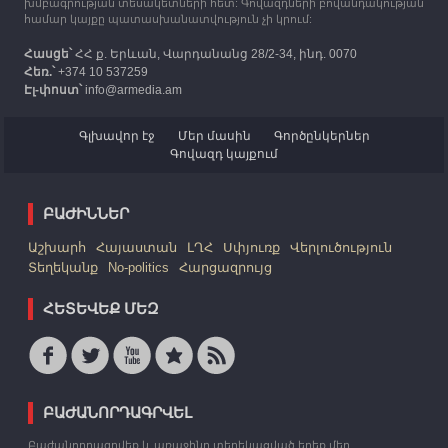
խմբագրության տեսակետների հետ: Գովազդների բովանդակության
համար կայքը պատասխանատվություն չի կրում:
Հասցե՝
ՀՀ ք. Երևան, Վարդանանց 28/2-34, ինդ. 0070
Հեռ.՝
+374 10 537259
Էլ-փոստ՝
info@armedia.am
Գլխավոր էջ
Մեր մասին
Գործընկերներ
Գովազդ կայքում
ԲԱԺԻՆՆԵՐ
Աշխարհ
Հայաստան
ԼՂՀ
Սփյուռք
Վերլուծություն
Տեղեկանք
No-politics
Հարցազրույց
ՀԵՏԵՎԵՔ ՄԵԶ
ԲԱԺԱՆՈՐԴԱԳՐՎԵԼ
Բաժանորդագրվեք և առաջինը տեղեկացված եղեք մեր