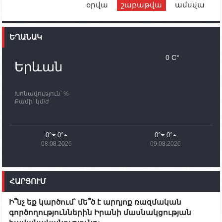
օրվա
շաբաթվա
ամսվա
12:00
02.10.2023
Ֆրանսիայի ԱԳ նախարարը կայցելի Հայաստան
ԵՂԱՆԱԿ
11:30
02.10.2023
Սամվել Շահրամանյանն ու մի խումբ
0 C°
պատասխանատուներ կմնան ԼՂ-ում՝ մինչև
Երևան
որոնողափրկարարական աշխատանքների
ավարտը
Խոնավություն՝ %
11:03
02.10.2023
Քամի՝ կմ/ժ
ՄԱԿ-ի առաքելությունը շատ, շատ, շատ օգտակար
է Արցախի անապատում. Ժան-Քրիստոֆ Բյուսոն
10:43
02.10.2023
0°
0°
0°
0°
Ադրբեջանի փոխվարչապետն այսօր կմեկնի
08.08.2026
09.08.2026
Ստեփանակերտ
10:07
02.10.2023
Սենատոր Գարի Փիթերսը ներկայացրել է
ՀԱՐՑՈՒՄ
օրինագիծ, որն արգելում է ԱՄՆ օգնությունն
Ադրբեջանին
Ի՞նչ եք կարծում՝ մե՞ծ է արդյոք ռազմական
09:38
02.10.2023
գործողություններին Իրանի մասնակցության
Խումբն Արցախում կմնա` մինչև զոհվածների