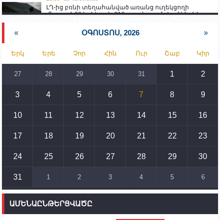
ԼՂ-ից բռնի տեղահանված առանց ուղեկցողի
մնացած 20 երեխա և 216 տարեց գտնվում են ՀՀ
աշխատանքի և սոցիալական հարցերի
նախարարության հոգածության ներքո
«
ՕԳՈՍՏՈՍ, 2026
»
15:30
02.10.2023
Երկ
Երե
Չոր
Հին
Ուր
Շաբ
Կիր
Իրանը կողմ է տարածաշրջանի համար շահավետ
տրանսպորտային հաղորդակցությունների
զարգացմանը, սակայն ոչ՝ միջազգային
1
2
27
28
29
30
31
սահմանների փոփոխությանը
3
4
5
6
7
8
9
15:10
02.10.2023
Պետք է միջոցներ ձեռնարկել Ադրբեջանի կողմից
սպառնալիքները կասեցնելու համար. իսպանացի
10
11
12
13
14
15
16
պատգամավորը Գորիսում է
17
18
19
20
21
22
23
14:54
02.10.2023
Ադրբեջանի ԶՈՒ-ն կրակ է բացել Կութի հատվածում
տեղակայված հայկական դիրքերի անձնակազմի
24
25
26
27
28
29
30
համար սնունդ տեղափոխող մեքենայի
ուղղությամբ
31
1
2
3
4
5
6
14:46
02.10.2023
Մեր երկրները միևնույն մարտահրավերներն
ԱՄԵՆԱԸՆԹԵՐՑՎԱԾԸ
ունեն. կիպրոսցի խորհրդարանականը՝ Ալեն
Սիմոնյանին