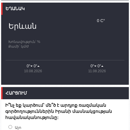
Ֆրանսիայի ԱԳ նախարարը կայցելի Հայաստան
ԵՂԱՆԱԿ
11:30
02.10.2023
Սամվել Շահրամանյանն ու մի խումբ
0 C°
պատասխանատուներ կմնան ԼՂ-ում՝ մինչև
Երևան
որոնողափրկարարական աշխատանքների
ավարտը
Խոնավություն՝ %
11:03
02.10.2023
Քամի՝ կմ/ժ
ՄԱԿ-ի առաքելությունը շատ, շատ, շատ օգտակար
է Արցախի անապատում. Ժան-Քրիստոֆ Բյուսոն
10:43
02.10.2023
0°
0°
0°
0°
Ադրբեջանի փոխվարչապետն այսօր կմեկնի
10.08.2026
11.08.2026
Ստեփանակերտ
10:07
02.10.2023
Սենատոր Գարի Փիթերսը ներկայացրել է
ՀԱՐՑՈՒՄ
օրինագիծ, որն արգելում է ԱՄՆ օգնությունն
Ադրբեջանին
Ի՞նչ եք կարծում՝ մե՞ծ է արդյոք ռազմական
09:38
02.10.2023
գործողություններին Իրանի մասնակցության
Խումբն Արցախում կմնա` մինչև զոհվածների
հավանականությունը:
աճյունների ու անհետ կորածների
որոնողափրկարարական աշխատանքների
ավարտը. Թադևոսյան
Այո