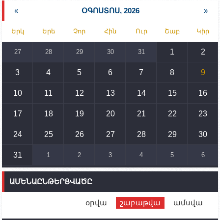
նախարարության հոգածության ներքո
«
ՕԳՈՍՏՈՍ, 2026
»
15:30
02.10.2023
Երկ
Երե
Չոր
Հին
Ուր
Շաբ
Կիր
Իրանը կողմ է տարածաշրջանի համար շահավետ
տրանսպորտային հաղորդակցությունների
զարգացմանը, սակայն ոչ՝ միջազգային
1
2
27
28
29
30
31
սահմանների փոփոխությանը
3
4
5
6
7
8
9
15:10
02.10.2023
Պետք է միջոցներ ձեռնարկել Ադրբեջանի կողմից
սպառնալիքները կասեցնելու համար. իսպանացի
10
11
12
13
14
15
16
պատգամավորը Գորիսում է
17
18
19
20
21
22
23
14:54
02.10.2023
Ադրբեջանի ԶՈՒ-ն կրակ է բացել Կութի հատվածում
տեղակայված հայկական դիրքերի անձնակազմի
24
25
26
27
28
29
30
համար սնունդ տեղափոխող մեքենայի
ուղղությամբ
31
1
2
3
4
5
6
14:46
02.10.2023
Մեր երկրները միևնույն մարտահրավերներն
ԱՄԵՆԱԸՆԹԵՐՑՎԱԾԸ
ունեն. կիպրոսցի խորհրդարանականը՝ Ալեն
Սիմոնյանին
օրվա
շաբաթվա
ամսվա
12:00
02.10.2023