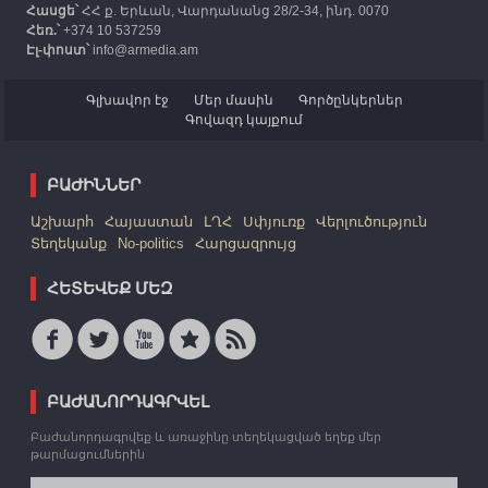
Հասցե՝
ՀՀ ք. Երևան, Վարդանանց 28/2-34, ինդ. 0070
Հեռ.՝
+374 10 537259
Էլ-փոստ՝
info@armedia.am
Գլխավոր էջ
Մեր մասին
Գործընկերներ
Գովազդ կայքում
ԲԱԺԻՆՆԵՐ
Աշխարհ
Հայաստան
ԼՂՀ
Սփյուռք
Վերլուծություն
Տեղեկանք
No-politics
Հարցազրույց
ՀԵՏԵՎԵՔ ՄԵԶ
ԲԱԺԱՆՈՐԴԱԳՐՎԵԼ
Բաժանորդագրվեք և առաջինը տեղեկացված եղեք մեր
թարմացումներին