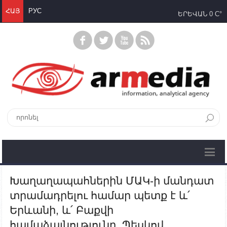
ՀԱՅ
РУС
ԵՐԵՎԱՆ
0 C°
Խաղաղապահներին ՄԱԿ-ի մանդատ
տրամադրելու համար պետք է և՛
Երևանի, և՛ Բաքվի
համաձայնությունը. Պեսկով