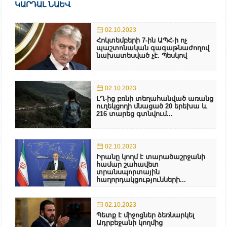
ԿԱՐԴԱԼ ՆԱԵՎ
02.10.2023
Հոկտեմբերի 7-ին ԱՊՀ-ի ոչ
պաշտոնական գագաթնաժողով
նախատեսված չէ. Պեսկով
02.10.2023
ԼՂ-ից բռնի տեղահանված առանց
ուղեկցողի մնացած 20 երեխա և
216 տարեց գտնվում...
02.10.2023
Իրանը կողմ է տարածաշրջանի
համար շահավետ
տրանսպորտային
հաղորդակցությունների...
02.10.2023
Պետք է միջոցներ ձեռնարկել
Ադրբեջանի կողմից