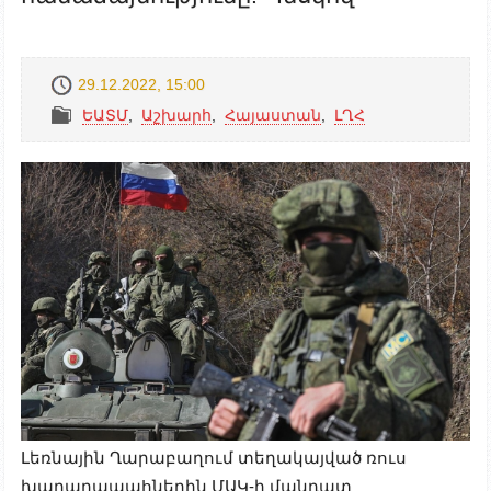
29.12.2022, 15:00
ԵԱՏՄ
,
Աշխարհ
,
Հայաստան
,
ԼՂՀ
Լեռնային Ղարաբաղում տեղակայված ռուս
խաղաղապահներին ՄԱԿ-ի մանդատ