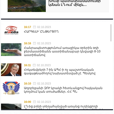
խումբ պատասխանատուներ
կմնան ԼՂ-ում՝ մինչև...
16:17
02.10.2023
ՀԱՐԳԵԼԻ՛ ԸՆԹԵՐՑՈՂ
16:16
02.10.2023
Հանրապետությունում առաջիկա օրերին օդի
ջերմաստիճանն աստիճանաբար կնվազի 8-10
աստիճանով
16:11
02.10.2023
Հոկտեմբերի 7-ին ԱՊՀ-ի ոչ պաշտոնական
գագաթնաժողով նախատեսված չէ. Պեսկով
16:10
02.10.2023
Ադրբեջանի ԶՈՒ կրակի հետևանքով հայկական
կողմում կան տուժածներ․ ՀՀ ՊՆ
16:00
02.10.2023
ԼՂ-ից բռնի տեղահանված առանց ուղեկցողի
մնացած 20 երեխա և 216 տարեց գտնվում են ՀՀ
աշխատանքի և սոցիալական հարցերի