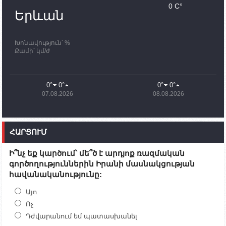
Սամվել Շահրամանյանն ու մի խումբ
0 C°
պատասխանատուներ կմնան ԼՂ-ում՝ մինչև
Երևան
որոնողափրկարարական աշխատանքների
ավարտը
Խոնավություն՝ %
11:03
02.10.2023
Քամի՝ կմ/ժ
ՄԱԿ-ի առաքելությունը շատ, շատ, շատ օգտակար
է Արցախի անապատում. Ժան-Քրիստոֆ Բյուսոն
10:43
02.10.2023
0°
0°
0°
0°
Ադրբեջանի փոխվարչապետն այսօր կմեկնի
07.08.2026
08.08.2026
Ստեփանակերտ
10:07
02.10.2023
Սենատոր Գարի Փիթերսը ներկայացրել է
ՀԱՐՑՈՒՄ
օրինագիծ, որն արգելում է ԱՄՆ օգնությունն
Ադրբեջանին
Ի՞նչ եք կարծում՝ մե՞ծ է արդյոք ռազմական
09:38
02.10.2023
գործողություններին Իրանի մասնակցության
Խումբն Արցախում կմնա` մինչև զոհվածների
հավանականությունը:
աճյունների ու անհետ կորածների
որոնողափրկարարական աշխատանքների
ավարտը. Թադևոսյան
Այո
Ոչ
20:26
30.09.2023
Դժվարանում եմ պատասխանել
Ժամը 18։00-ի դրությամբ ԼՂ-ից բռնի տեղահանված