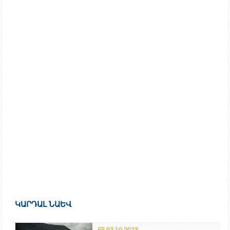
ԿԱՐԴԱԼ ՆԱԵՎ