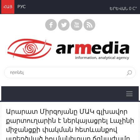
ՀԱՅ
РУС
ԵՐԵՎԱՆ
0 C°
Արարատ Միրզոյանը ՄԱԿ գլխավոր
քարտուղարին է ներկայացրել Լաչինի
միջանցքի փակման հետևանքով
ստեղծված հումանիտար ճգնաժամը