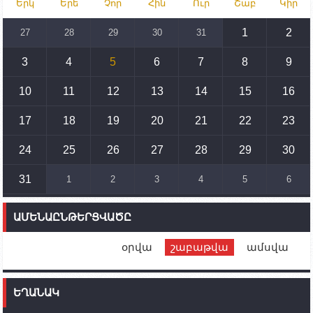
Երկ
Երե
Չոր
Հին
Ուր
Շաբ
Կիր
Իրանը կողմ է տարածաշրջանի համար շահավետ
տրանսպորտային հաղորդակցությունների
զարգացմանը, սակայն ոչ՝ միջազգային
1
2
27
28
29
30
31
սահմանների փոփոխությանը
3
4
5
6
7
8
9
15:10
02.10.2023
Պետք է միջոցներ ձեռնարկել Ադրբեջանի կողմից
սպառնալիքները կասեցնելու համար. իսպանացի
10
11
12
13
14
15
16
պատգամավորը Գորիսում է
17
18
19
20
21
22
23
14:54
02.10.2023
Ադրբեջանի ԶՈՒ-ն կրակ է բացել Կութի հատվածում
տեղակայված հայկական դիրքերի անձնակազմի
24
25
26
27
28
29
30
համար սնունդ տեղափոխող մեքենայի
ուղղությամբ
31
1
2
3
4
5
6
14:46
02.10.2023
Մեր երկրները միևնույն մարտահրավերներն
ԱՄԵՆԱԸՆԹԵՐՑՎԱԾԸ
ունեն. կիպրոսցի խորհրդարանականը՝ Ալեն
Սիմոնյանին
օրվա
շաբաթվա
ամսվա
12:00
02.10.2023
Ֆրանսիայի ԱԳ նախարարը կայցելի Հայաստան
ԵՂԱՆԱԿ
11:30
02.10.2023