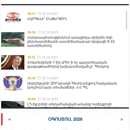
16:17
02.10.2023
ՀԱՐԳԵԼԻ՛ ԸՆԹԵՐՑՈՂ
16:16
02.10.2023
Հանրապետությունում առաջիկա օրերին օդի
ջերմաստիճանն աստիճանաբար կնվազի 8-10
աստիճանով
16:11
02.10.2023
Հոկտեմբերի 7-ին ԱՊՀ-ի ոչ պաշտոնական
գագաթնաժողով նախատեսված չէ. Պեսկով
16:10
02.10.2023
Ադրբեջանի ԶՈՒ կրակի հետևանքով հայկական
կողմում կան տուժածներ․ ՀՀ ՊՆ
16:00
02.10.2023
ԼՂ-ից բռնի տեղահանված առանց ուղեկցողի
մնացած 20 երեխա և 216 տարեց գտնվում են ՀՀ
աշխատանքի և սոցիալական հարցերի
նախարարության հոգածության ներքո
«
ՕԳՈՍՏՈՍ, 2026
»
15:30
02.10.2023