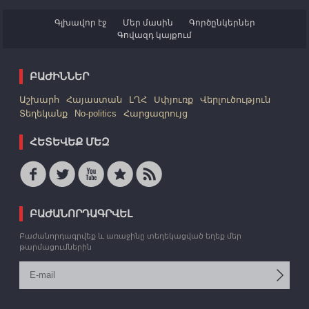
Գլխավոր էջ
Մեր մասին
Գործընկերներ
Գովազդ կայքում
ԲԱԺԻՆՆԵՐ
Աշխարհ
Հայաստան
ԼՂՀ
Սփյուռք
Վերլուծություն
Տեղեկանք
No-politics
Հարցազրույց
ՀԵՏԵՎԵՔ ՄԵԶ
ԲԱԺԱՆՈՐԴԱԳՐՎԵԼ
Բաժանորդագրվեք և առաջինը տեղեկացված եղեք մեր
թարմացումներին