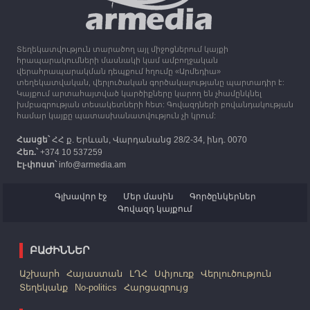
Միացյալ Թագավորությունը 1 միլիոն ֆունտ
ստեռլինգ կհատկացնի՝ աջակցելու Լեռնային
Ղարաբաղից բռնի տեղահանվածներին
Տեղեկատվություն տարածող այլ միջոցներում կայքի
12:25
30.09.2023
հրապարակումների մասնակի կամ ամբողջական
Հայաստան է ժամանել բռնի տեղահանված 100
վերահրապարակման դեպքում հղումը «Արմեդիա»
հազար 417 արցախցի
տեղեկատվական, վերլուծական գործակալությանը պարտադիր է:
Կայքում արտահայտված կարծիքները կարող են չհամընկնել
խմբագրության տեսակետների հետ: Գովազդների բովանդակության
համար կայքը պատասխանատվություն չի կրում:
Հասցե՝
ՀՀ ք. Երևան, Վարդանանց 28/2-34, ինդ. 0070
Հեռ.՝
+374 10 537259
Էլ-փոստ՝
info@armedia.am
Գլխավոր էջ
Մեր մասին
Գործընկերներ
Գովազդ կայքում
ԲԱԺԻՆՆԵՐ
Աշխարհ
Հայաստան
ԼՂՀ
Սփյուռք
Վերլուծություն
Տեղեկանք
No-politics
Հարցազրույց