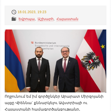
18.01.2023, 19:23
Եվրոպա
,
Աշխարհ
,
Հայաստան
Ողջունում եմ իմ գործընկեր Արարատ Միրզոյանի
այցը Վիեննա` քննարկելու Ավստրիայի ու
Հայաստանի համագործակցությանը,