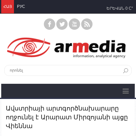
ՀԱՅ
РУС
ԵՐԵՎԱՆ
0 C°
Ավստրիայի արտգործնախարարը
ողջունել է Արարատ Միրզոյանի այցը
Վիեննա