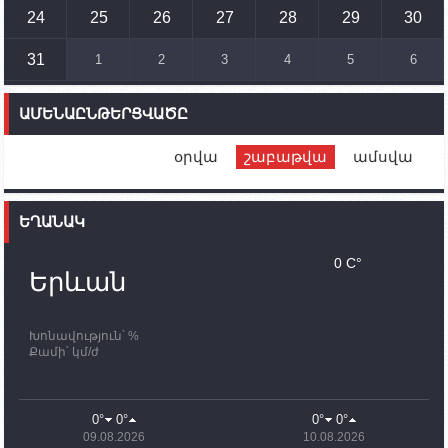
Ադրբեջանի ԶՈՒ-ն կրակ է բացել Կութի հատվածում
տեղակայված հայկական դիրքերի անձնակազմի
24
25
26
27
28
29
30
համար սնունդ տեղափոխող մեքենայի
ուղղությամբ
31
1
2
3
4
5
6
14:46
02.10.2023
Մեր երկրները միևնույն մարտահրավերներն
ԱՄԵՆԱԸՆԹԵՐՑՎԱԾԸ
ունեն. կիպրոսցի խորհրդարանականը՝ Ալեն
Սիմոնյանին
օրվա
շաբաթվա
ամսվա
12:00
02.10.2023
Ֆրանսիայի ԱԳ նախարարը կայցելի Հայաստան
ԵՂԱՆԱԿ
11:30
02.10.2023
Սամվել Շահրամանյանն ու մի խումբ
0 C°
պատասխանատուներ կմնան ԼՂ-ում՝ մինչև
Երևան
որոնողափրկարարական աշխատանքների
ավարտը
Խոնավություն՝ %
11:03
02.10.2023
Քամի՝ կմ/ժ
ՄԱԿ-ի առաքելությունը շատ, շատ, շատ օգտակար
է Արցախի անապատում. Ժան-Քրիստոֆ Բյուսոն
10:43
02.10.2023
0°
0°
0°
0°
Ադրբեջանի փոխվարչապետն այսօր կմեկնի
09.08.2026
10.08.2026
Ստեփանակերտ