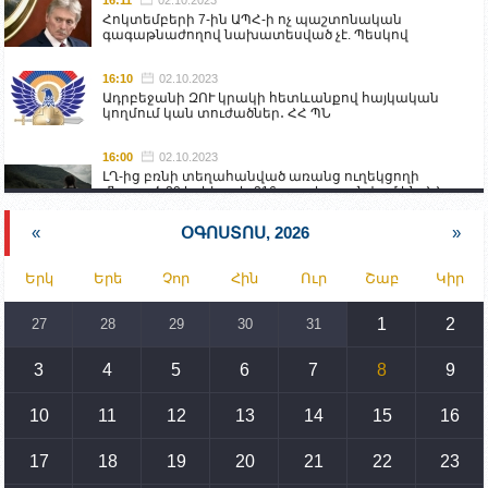
16:11
02.10.2023
Հոկտեմբերի 7-ին ԱՊՀ-ի ոչ պաշտոնական
գագաթնաժողով նախատեսված չէ. Պեսկով
16:10
02.10.2023
Ադրբեջանի ԶՈՒ կրակի հետևանքով հայկական
կողմում կան տուժածներ․ ՀՀ ՊՆ
16:00
02.10.2023
ԼՂ-ից բռնի տեղահանված առանց ուղեկցողի
մնացած 20 երեխա և 216 տարեց գտնվում են ՀՀ
աշխատանքի և սոցիալական հարցերի
նախարարության հոգածության ներքո
«
ՕԳՈՍՏՈՍ, 2026
»
15:30
02.10.2023
Երկ
Երե
Չոր
Հին
Ուր
Շաբ
Կիր
Իրանը կողմ է տարածաշրջանի համար շահավետ
տրանսպորտային հաղորդակցությունների
զարգացմանը, սակայն ոչ՝ միջազգային
1
2
27
28
29
30
31
սահմանների փոփոխությանը
3
4
5
6
7
8
9
15:10
02.10.2023
Պետք է միջոցներ ձեռնարկել Ադրբեջանի կողմից
սպառնալիքները կասեցնելու համար. իսպանացի
10
11
12
13
14
15
16
պատգամավորը Գորիսում է
17
18
19
20
21
22
23
14:54
02.10.2023