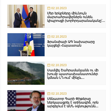
02.10.2023
Մեր երկրները միևնույն
մարտահրավերներն ունեն.
կիպրոսցի խորհրդարանականը՝...
02.10.2023
Ֆրանսիայի ԱԳ նախարարը
կայցելի Հայաստան
02.10.2023
Սամվել Շահրամանյանն ու մի
խումբ պատասխանատուներ
կմնան ԼՂ-ում՝ մինչև...
02.10.2023
Սենատոր Գարի Փիթերսը
ներկայացրել է օրինագիծ, որն
արգելում է ԱՄՆ օգնությունն...