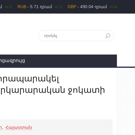
ամ
RUB
- 5.71 դրամ
GBP
- 490.04 դրամ
+0,27
+0,71
+0,04
րցազրույց
 հրապարակել
փրկարարական ջոկատի
հ
,
Հայաստան