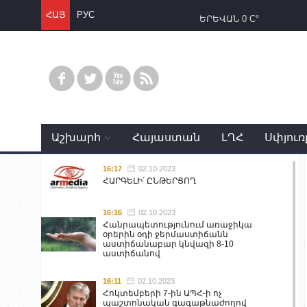
ՀԱՅ
РУС
ԵՐԵՎԱՆ
0 C°
Աշխարհ
Հայաստան
ԼՂՀ
Սփյուռ
16:17
02.10.2023
ՀԱՐԳԵԼԻ՛ ԸՆԹԵՐՑՈՂ
16:16
02.10.2023
Հանրապետությունում առաջիկա
օրերին օդի ջերմաստիճանն
աստիճանաբար կնվազի 8-10
աստիճանով
16:11
02.10.2023
Հոկտեմբերի 7-ին ԱՊՀ-ի ոչ
պաշտոնական գագաթնաժողով