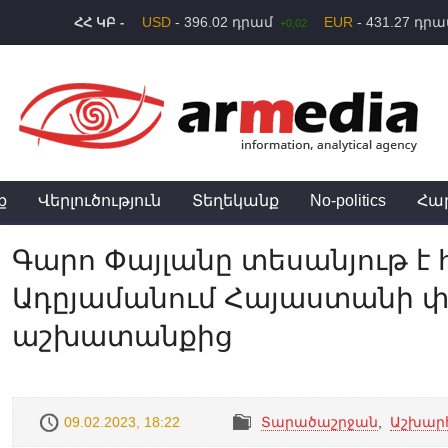
USD
- 396.02 դրամ
EUR
- 431.27 դր
ՀՀ ԿԲ -
+0,02
ք
Վերլուծություն
Տեղեկանք
No-politics
Հա
Գարո Փայլանը տեսանյութ է
Ադըյամանում Հայաստանի 
աշխատանքից
09.02.2023, 18:22
Տարածաշրջան
,
Աշխար