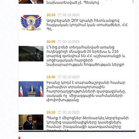
նախատեսված չէ. Պեսկով
16:10
02.10.2023
Ադրբեջանի ԶՈՒ կրակի հետևանքով
հայկական կողմում կան տուժածներ․ ՀՀ
ՊՆ
16:00
02.10.2023
ԼՂ-ից բռնի տեղահանված առանց
ուղեկցողի մնացած 20 երեխա և 216
տարեց գտնվում են ՀՀ աշխատանքի և
սոցիալական հարցերի
նախարարության հոգածության ներքո
15:30
02.10.2023
Իրանը կողմ է տարածաշրջանի համար
շահավետ տրանսպորտային
հաղորդակցությունների զարգացմանը,
սակայն ոչ՝ միջազգային սահմանների
փոփոխությանը
15:10
02.10.2023
Պետք է միջոցներ ձեռնարկել Ադրբեջանի
կողմից սպառնալիքները կասեցնելու
համար. իսպանացի պատգամավորը
Գորիսում է