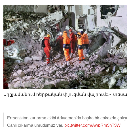
Ադըյամանում հերթական փլուզման վայրում»,- տեսանյ
Ermenistan kurtarma ekibi Adıyaman’da başka bir enkazda çalış
Canlı çıkarma umudumuz var.
pic.twitter.com/AwpRm9hT9W