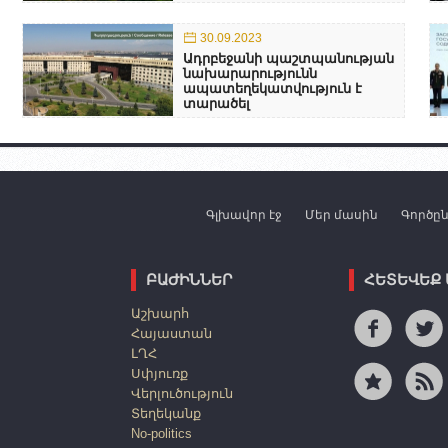
30.09.2023
Ադրբեջանի պաշտպանության
նախարարությունն
ապատեղեկատվություն է
տարածել
Գլխավոր էջ
Մեր մասին
Գործը
ԲԱԺԻՆՆԵՐ
ՀԵՏԵՎԵՔ
Աշխարհ
Հայաստան
ԼՂՀ
Սփյուռք
Վերլուծություն
Տեղեկանք
No-politics