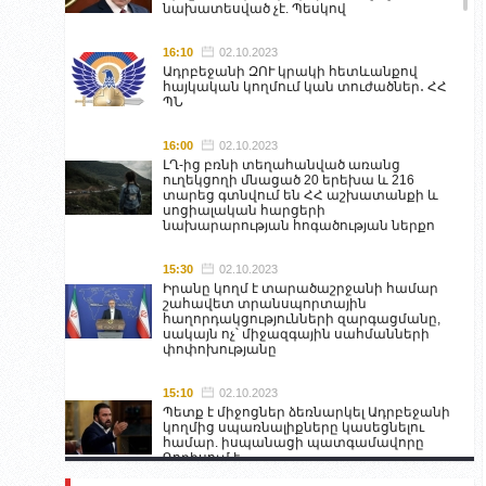
նախատեսված չէ. Պեսկով
16:10
02.10.2023
Ադրբեջանի ԶՈՒ կրակի հետևանքով
հայկական կողմում կան տուժածներ․ ՀՀ
ՊՆ
16:00
02.10.2023
ԼՂ-ից բռնի տեղահանված առանց
ուղեկցողի մնացած 20 երեխա և 216
տարեց գտնվում են ՀՀ աշխատանքի և
սոցիալական հարցերի
նախարարության հոգածության ներքո
15:30
02.10.2023
Իրանը կողմ է տարածաշրջանի համար
շահավետ տրանսպորտային
հաղորդակցությունների զարգացմանը,
սակայն ոչ՝ միջազգային սահմանների
փոփոխությանը
15:10
02.10.2023
Պետք է միջոցներ ձեռնարկել Ադրբեջանի
կողմից սպառնալիքները կասեցնելու
համար. իսպանացի պատգամավորը
Գորիսում է