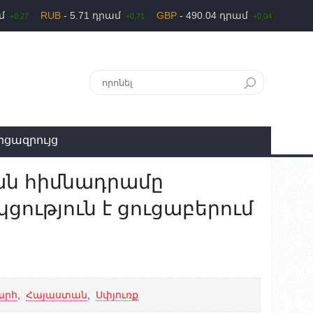
ամ
RUB
- 5.71 դրամ
GBP
- 490.04 դրամ
+0,27
+0,71
+0,04
րցազրույց
ն հիմնադրամը
ւթյուն է ցուցաբերում
արհ
,
Հայաստան
,
Սփյուռք