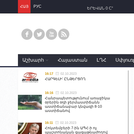
ՀԱՅ
РУС
ԵՐԵՎԱՆ
0 C°
Աշխարհ
Հայաստան
ԼՂՀ
Սփյուռ
16:17
02.10.2023
ՀԱՐԳԵԼԻ՛ ԸՆԹԵՐՑՈՂ
16:16
02.10.2023
Հանրապետությունում առաջիկա
օրերին օդի ջերմաստիճանն
աստիճանաբար կնվազի 8-10
աստիճանով
16:11
02.10.2023
Հոկտեմբերի 7-ին ԱՊՀ-ի ոչ
պաշտոնական գագաթնաժողով