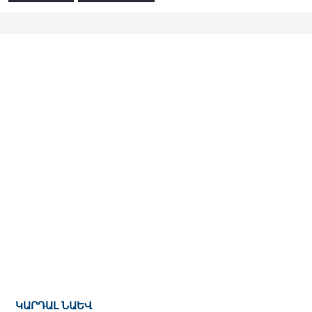
ԿԱՐԴԱԼ ՆԱԵՎ