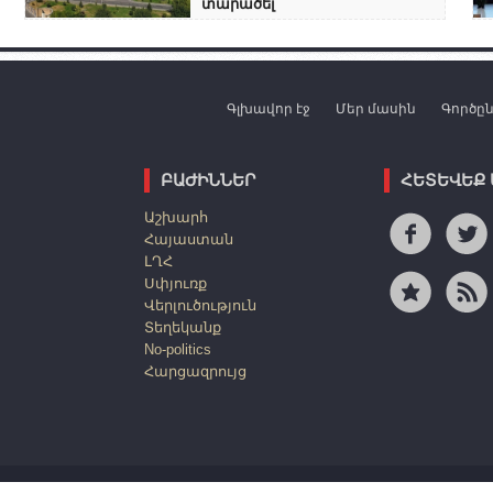
տարածել
Գլխավոր էջ
Մեր մասին
Գործը
ԲԱԺԻՆՆԵՐ
ՀԵՏԵՎԵՔ
Աշխարհ
Հայաստան
ԼՂՀ
Սփյուռք
Վերլուծություն
Տեղեկանք
No-politics
Հարցազրույց
անված են: