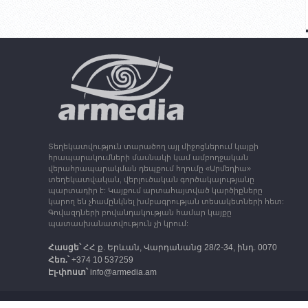
Տեղեկատվություն տարածող այլ միջոցներում կայքի
հրապարակումների մասնակի կամ ամբողջական
վերահրապարակման դեպքում հղումը «Արմեդիա»
տեղեկատվական, վերլուծական գործակալությանը
պարտադիր է: Կայքում արտահայտված կարծիքները
կարող են չհամընկնել խմբագրության տեսակետների հետ:
Գովազդների բովանդակության համար կայքը
պատասխանատվություն չի կրում:
Հասցե՝
ՀՀ ք. Երևան, Վարդանանց 28/2-34, ինդ. 0070
Հեռ.՝
+374 10 537259
Էլ-փոստ՝
info@armedia.am
© 2006 -2026 «Արմեդիա» ՏՎԳ: Բոլոր իրավունքները պաշտպ