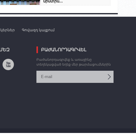
նիստին...
նկերներ
Գովազդ կայքում
 ՄԵԶ
ԲԱԺԱՆՈՐԴԱԳՐՎԵԼ
Բաժանորդագրվեք և առաջինը
տեղեկացված եղեք մեր թարմացումներին
Կայքը՝
Վ. Թորոսյանի