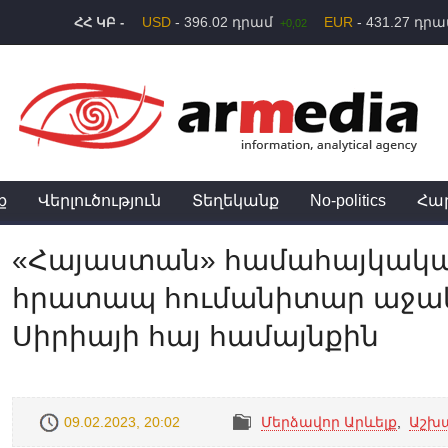
USD
- 396.02 դրամ
EUR
- 431.27 դր
ՀՀ ԿԲ -
+0,02
ք
Վերլուծություն
Տեղեկանք
No-politics
Հա
«Հայաստան» համահայկակա
հրատապ հումանիտար աջակցո
Սիրիայի հայ համայնքին
09.02.2023, 20:02
Մերձավոր Արևելք
,
Աշխ