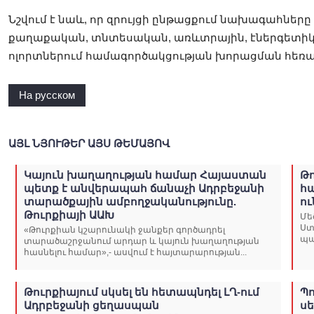
Նշվում է նաև, որ զրույցի ընթացքում նախագահները
քաղաքական, տնտեսական, առևտրային, էներգետի
ոլորտներում համագործակցության խորացման հեռ
На русском
ԱՅԼ ՆՅՈՒԹԵՐ ԱՅՍ ԹԵՄԱՅՈՎ
Կայուն խաղաղության համար Հայաստան
Թո
պետք է անվերապահ ճանաչի Ադրբեջանի
հ
տարածքային ամբողջականությունը.
ո
Թուրքիայի ԱԱԽ
Մե
Ստ
«Թուրքիան կշարունակի ջանքեր գործադրել
պա
տարածաշրջանում արդար և կայուն խաղաղության
հասնելու համար»,- ասվում է հայտարարության...
Թուրքիայում սկսել են հետապնդել ԼՂ-ում
Պո
Ադրբեջանի ցեղասպան
ս