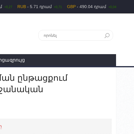
ամ
RUB
- 5.71 դրամ
GBP
- 490.04 դրամ
+0,27
+0,71
+0,04
րցազրույց
ման ընթացքում
եջանական
հ