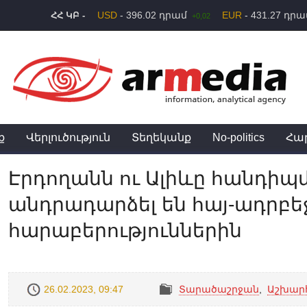
USD
- 396.02 դրամ
EUR
- 431.27 դր
ՀՀ ԿԲ -
+0,02
ք
Վերլուծություն
Տեղեկանք
No-politics
Հա
Էրդողանն ու Ալիևը հանդիպ
անդրադարձել են հայ-ադրբ
հարաբերություններին
26.02.2023, 09:47
Տարածաշրջան
,
Աշխար