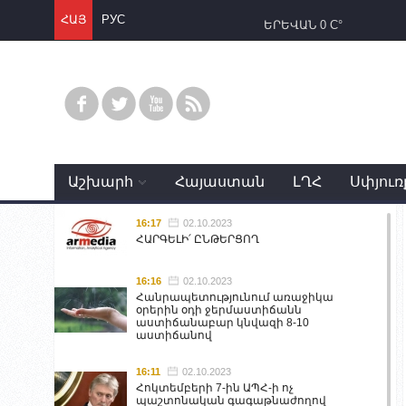
ՀԱՅ
РУС
ԵՐԵՎԱՆ
0 C°
Աշխարհ
Հայաստան
ԼՂՀ
Սփյուռ
16:17
02.10.2023
ՀԱՐԳԵԼԻ՛ ԸՆԹԵՐՑՈՂ
16:16
02.10.2023
Հանրապետությունում առաջիկա
օրերին օդի ջերմաստիճանն
աստիճանաբար կնվազի 8-10
աստիճանով
16:11
02.10.2023
Հոկտեմբերի 7-ին ԱՊՀ-ի ոչ
պաշտոնական գագաթնաժողով