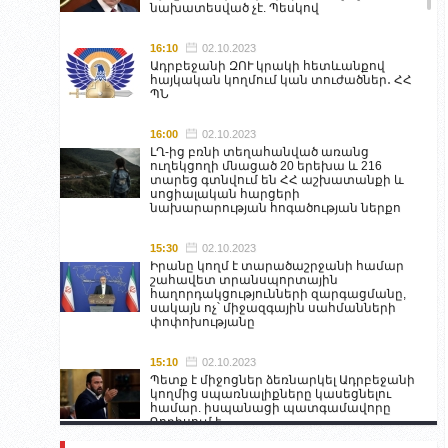
նախատեսված չէ. Պեսկով
16:10
02.10.2023
Ադրբեջանի ԶՈՒ կրակի հետևանքով
հայկական կողմում կան տուժածներ․ ՀՀ
ՊՆ
16:00
02.10.2023
ԼՂ-ից բռնի տեղահանված առանց
ուղեկցողի մնացած 20 երեխա և 216
տարեց գտնվում են ՀՀ աշխատանքի և
սոցիալական հարցերի
նախարարության հոգածության ներքո
15:30
02.10.2023
Իրանը կողմ է տարածաշրջանի համար
շահավետ տրանսպորտային
հաղորդակցությունների զարգացմանը,
սակայն ոչ՝ միջազգային սահմանների
փոփոխությանը
15:10
02.10.2023
Պետք է միջոցներ ձեռնարկել Ադրբեջանի
կողմից սպառնալիքները կասեցնելու
համար. իսպանացի պատգամավորը
Գորիսում է