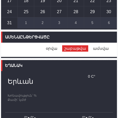
17
18
19
20
21
22
23
14:54
02.10.2023
Ադրբեջանի ԶՈՒ-ն կրակ է բացել Կութի հատվածում
տեղակայված հայկական դիրքերի անձնակազմի
24
25
26
27
28
29
30
համար սնունդ տեղափոխող մեքենայի
ուղղությամբ
31
1
2
3
4
5
6
14:46
02.10.2023
Մեր երկրները միևնույն մարտահրավերներն
ԱՄԵՆԱԸՆԹԵՐՑՎԱԾԸ
ունեն. կիպրոսցի խորհրդարանականը՝ Ալեն
Սիմոնյանին
օրվա
շաբաթվա
ամսվա
12:00
02.10.2023
Ֆրանսիայի ԱԳ նախարարը կայցելի Հայաստան
ԵՂԱՆԱԿ
11:30
02.10.2023
Սամվել Շահրամանյանն ու մի խումբ
0 C°
պատասխանատուներ կմնան ԼՂ-ում՝ մինչև
Երևան
որոնողափրկարարական աշխատանքների
ավարտը
Խոնավություն՝ %
11:03
02.10.2023
Քամի՝ կմ/ժ
ՄԱԿ-ի առաքելությունը շատ, շատ, շատ օգտակար
է Արցախի անապատում. Ժան-Քրիստոֆ Բյուսոն
10:43
02.10.2023
0°
0°
0°
0°