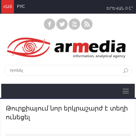
ՀԱՅ
РУС
ԵՐԵՎԱՆ
0 C°
Թուրքիայում նոր երկրաշարժ է տեղի
ունեցել