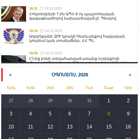
16:11
02.10.2023
Հոկտեմբերի 7-ին ԱՊՀ-ի ոչ պաշտոնական
գագաթնաժողով նախատեսված չէ. Պեսկով
16:10
02.10.2023
Ադրբեջանի ԶՈՒ կրակի հետևանքով հայկական
կողմում կան տուժածներ․ ՀՀ ՊՆ
16:00
02.10.2023
ԼՂ-ից բռնի տեղահանված առանց ուղեկցողի
մնացած 20 երեխա և 216 տարեց գտնվում են ՀՀ
աշխատանքի և սոցիալական հարցերի
նախարարության հոգածության ներքո
«
ՕԳՈՍՏՈՍ, 2026
»
15:30
02.10.2023
Երկ
Երե
Չոր
Հին
Ուր
Շաբ
Կիր
Իրանը կողմ է տարածաշրջանի համար շահավետ
տրանսպորտային հաղորդակցությունների
զարգացմանը, սակայն ոչ՝ միջազգային
1
2
27
28
29
30
31
սահմանների փոփոխությանը
3
4
5
6
7
8
9
15:10
02.10.2023
Պետք է միջոցներ ձեռնարկել Ադրբեջանի կողմից
սպառնալիքները կասեցնելու համար. իսպանացի
10
11
12
13
14
15
16
պատգամավորը Գորիսում է