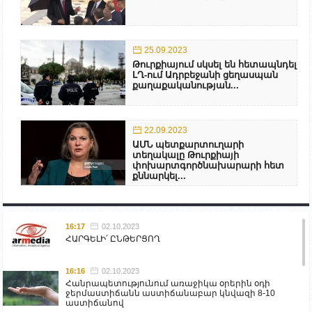
25.09.2023
Թուրքիայում սկսել են հետապնդել
ԼՂ-ում Ադրբեջանի ցեղասպան
քաղաքականության...
22.09.2023
ԱՄՆ պետքարտուղարի
տեղակալը Թուրքիայի
փոխարտգործնախարարի հետ
քննարկել...
16:17
02.10.2023
ՀԱՐԳԵԼԻ՛ ԸՆԹԵՐՑՈՂ
16:16
02.10.2023
Հանրապետությունում առաջիկա օրերին օդի
ջերմաստիճանն աստիճանաբար կնվազի 8-10
աստիճանով