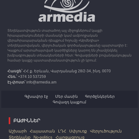
13:16
30.09.2023
Միացյալ Թագավորությունը 1 միլիոն ֆունտ
ստեռլինգ կհատկացնի՝ աջակցելու Լեռնային
Ղարաբաղից բռնի տեղահանվածներին
Տեղեկատվություն տարածող այլ միջոցներում կայքի
12:25
30.09.2023
հրապարակումների մասնակի կամ ամբողջական
Հայաստան է ժամանել բռնի տեղահանված 100
վերահրապարակման դեպքում հղումը «Արմեդիա»
հազար 417 արցախցի
տեղեկատվական, վերլուծական գործակալությանը պարտադիր է:
Կայքում արտահայտված կարծիքները կարող են չհամընկնել
խմբագրության տեսակետների հետ: Գովազդների բովանդակության
համար կայքը պատասխանատվություն չի կրում:
Հասցե՝
ՀՀ ք. Երևան, Վարդանանց 28/2-34, ինդ. 0070
Հեռ.՝
+374 10 537259
Էլ-փոստ՝
info@armedia.am
Գլխավոր էջ
Մեր մասին
Գործընկերներ
Գովազդ կայքում
ԲԱԺԻՆՆԵՐ
Աշխարհ
Հայաստան
ԼՂՀ
Սփյուռք
Վերլուծություն
Տեղեկանք
No-politics
Հարցազրույց