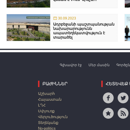
30.09.2023
Ադրբեջանի պաշտպանության
նախարարությունն
ապատեղեկատվություն է
տարածել
Գլխավոր էջ
Մեր մասին
Գործը
ԲԱԺԻՆՆԵՐ
ՀԵՏԵՎԵՔ
Աշխարհ
Հայաստան
ԼՂՀ
Սփյուռք
Վերլուծություն
Տեղեկանք
No-politics