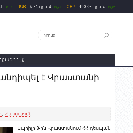
ամ
RUB
- 5.71 դրամ
GBP
- 490.04 դրամ
+0,27
+0,71
+0,04
րցազրույց
անդիպել է Վրաստանի
հ
,
Հայաստան
Ապրիլի 3-ին Վրաստանում ՀՀ դեսպան