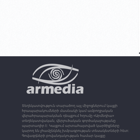
Տեղեկատվություն տարածող այլ միջոցներում կայքի
հրապարակումների մասնակի կամ ամբողջական
վերահրապարակման դեպքում հղումը «Արմեդիա»
տեղեկատվական, վերլուծական գործակալությանը
պարտադիր է: Կայքում արտահայտված կարծիքները
կարող են չհամընկնել խմբագրության տեսակետների հետ:
Գովազդների բովանդակության համար կայքը