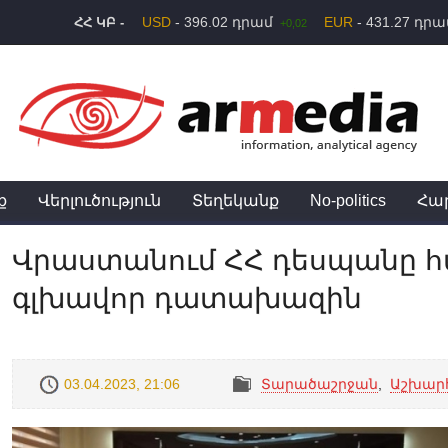
USD
- 396.02 դրամ
EUR
- 431.27 դր
ՀՀ ԿԲ -
+0,02
ք
Վերլուծություն
Տեղեկանք
No-politics
Հա
Վրաստանում ՀՀ դեսպանը հ
գլխավոր դատախազին
03.04.2023, 21:06
Տարածաշրջան
,
Աշխար