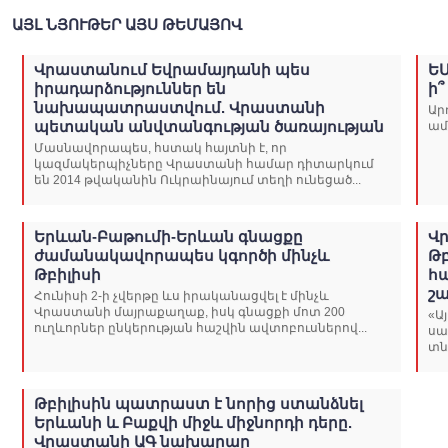
ԱՅԼ ՆՅՈՒԹԵՐ ԱՅՍ ԹԵՄԱՅՈՎ
Վրաստանում Եվրամայդանի պես
ԵՄ
իրադարձություններ են
ի՞
նախապատրաստվում. Վրաստանի
Ար
պետական ​​անվտանգության ծառայության
ամ
Մասնավորապես, հստակ հայտնի է, որ
կազմակերպիչները Վրաստանի համար դիտարկում
են 2014 թվականին Ուկրաինայում տեղի ունեցած...
Երևան-Բաթումի-Երևան գնացքը
Վ
ժամանակավորապես կգործի մինչև
Թ
Թբիլիսի
հա
շ
Հունիսի 2-ի չվերթը ևս իրականացվել է մինչև
Վրաստանի մայրաքաղաք, իսկ գնացքի մոտ 200
«Ա
ուղևորներ ընկերության հաշվին ավտոբուսներով...
սա
տն
Թբիլիսին պատրաստ է նորից ստանձնել
Երևանի և Բաքվի միջև միջնորդի դերը.
Վրաստանի ԱԳ նախարար