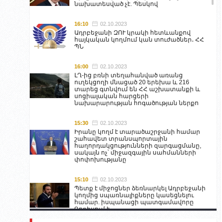
նախատեսված չէ. Պեսկով
16:10
02.10.2023
Ադրբեջանի ԶՈՒ կրակի հետևանքով
հայկական կողմում կան տուժածներ․ ՀՀ
ՊՆ
16:00
02.10.2023
ԼՂ-ից բռնի տեղահանված առանց
ուղեկցողի մնացած 20 երեխա և 216
տարեց գտնվում են ՀՀ աշխատանքի և
սոցիալական հարցերի
նախարարության հոգածության ներքո
15:30
02.10.2023
Իրանը կողմ է տարածաշրջանի համար
շահավետ տրանսպորտային
հաղորդակցությունների զարգացմանը,
սակայն ոչ՝ միջազգային սահմանների
փոփոխությանը
15:10
02.10.2023
Պետք է միջոցներ ձեռնարկել Ադրբեջանի
կողմից սպառնալիքները կասեցնելու
համար. իսպանացի պատգամավորը
Գորիսում է