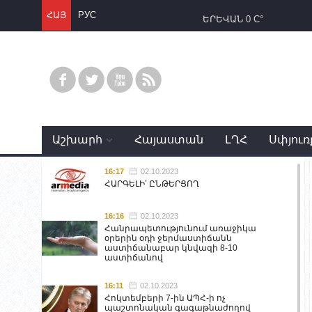
ՀԱՅ
РУС
ԵՐԵՎԱՆ
0 C°
Աշխարհ
Հայաստան
ԼՂՀ
Սփյուռ
16:17
02.10.2023
ՀԱՐԳԵԼԻ՛ ԸՆԹԵՐՑՈՂ
16:16
02.10.2023
Հանրապետությունում առաջիկա
օրերին օդի ջերմաստիճանն
աստիճանաբար կնվազի 8-10
աստիճանով
16:11
02.10.2023
Հոկտեմբերի 7-ին ԱՊՀ-ի ոչ
պաշտոնական գագաթնաժողով