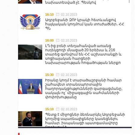
նախատեսված չէ. Պեսկով
16:10
02.10.2023
Ադրբեջանի ԶՈՒ կրակի հետևանքով
հայկական կողմում կան տուժածներ․ ՀՀ
ՊՆ
16:00
02.10.2023
ԼՂ-ից բռնի տեղահանված առանց
ուղեկցողի մնացած 20 երեխա և 216
տարեց գտնվում են ՀՀ աշխատանքի և
սոցիալական հարցերի
նախարարության հոգածության ներքո
15:30
02.10.2023
Իրանը կողմ է տարածաշրջանի համար
շահավետ տրանսպորտային
հաղորդակցությունների զարգացմանը,
սակայն ոչ՝ միջազգային սահմանների
փոփոխությանը
15:10
02.10.2023
Պետք է միջոցներ ձեռնարկել Ադրբեջանի
կողմից սպառնալիքները կասեցնելու
համար. իսպանացի պատգամավորը
Գորիսում է