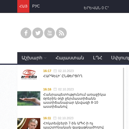
ՀԱՅ
РУС
ԵՐԵՎԱՆ
0 C°
Աշխարհ
Հայաստան
ԼՂՀ
Սփյուռ
16:17
02.10.2023
ՀԱՐԳԵԼԻ՛ ԸՆԹԵՐՑՈՂ
16:16
02.10.2023
Հանրապետությունում առաջիկա
օրերին օդի ջերմաստիճանն
աստիճանաբար կնվազի 8-10
աստիճանով
16:11
02.10.2023
Հոկտեմբերի 7-ին ԱՊՀ-ի ոչ
պաշտոնական գագաթնաժողով