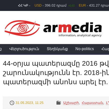
USD
- 396.02 դրամ
EUR
- 431.27 դր
ՀՀ ԿԲ -
+0,02
ք
Վերլուծություն
Տեղեկանք
No-politics
Հա
44-օրյա պատերազմը 2016 
շարունակությունն էր. 2018-
պատերազմի անոնս արել էր.
31.05.2023, 11:25
Աշխարհ
,
Հայաստան
,
Լ