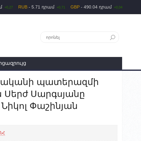
ամ
RUB
- 5.71 դրամ
GBP
- 490.04 դրամ
+0,27
+0,71
+0,04
րցազրույց
թվականի պատերազմի
ին Սերժ Սարգսյանը
 Նիկոլ Փաշինյան
ՂՀ