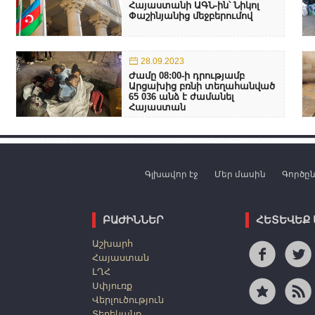
Հայաստանի ԱԳՆ-ին՝ Նիկոլ
Փաշինյանից մեջբերումով
28.09.2023
Ժամը 08:00-ի դրությամբ
Արցախից բռնի տեղահանված
65 036 անձ է ժամանել
Հայաստան
Գլխավոր էջ
Մեր մասին
Գործը
ԲԱԺԻՆՆԵՐ
ՀԵՏԵՎԵՔ
Աշխարհ
Հայաստան
ԼՂՀ
Սփյուռք
Վերլուծություն
Տեղեկանք