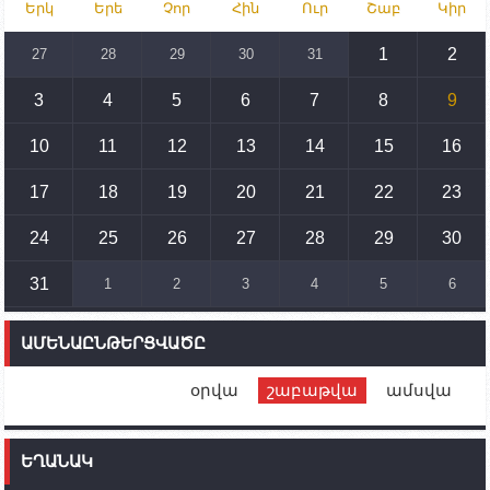
Երկ
Երե
Չոր
Հին
Ուր
Շաբ
Կիր
Իրանը կողմ է տարածաշրջանի համար շահավետ
տրանսպորտային հաղորդակցությունների
զարգացմանը, սակայն ոչ՝ միջազգային
1
2
27
28
29
30
31
սահմանների փոփոխությանը
3
4
5
6
7
8
9
15:10
02.10.2023
Պետք է միջոցներ ձեռնարկել Ադրբեջանի կողմից
սպառնալիքները կասեցնելու համար. իսպանացի
10
11
12
13
14
15
16
պատգամավորը Գորիսում է
17
18
19
20
21
22
23
14:54
02.10.2023
Ադրբեջանի ԶՈՒ-ն կրակ է բացել Կութի հատվածում
տեղակայված հայկական դիրքերի անձնակազմի
24
25
26
27
28
29
30
համար սնունդ տեղափոխող մեքենայի
ուղղությամբ
31
1
2
3
4
5
6
14:46
02.10.2023
Մեր երկրները միևնույն մարտահրավերներն
ԱՄԵՆԱԸՆԹԵՐՑՎԱԾԸ
ունեն. կիպրոսցի խորհրդարանականը՝ Ալեն
Սիմոնյանին
օրվա
շաբաթվա
ամսվա
12:00
02.10.2023
Ֆրանսիայի ԱԳ նախարարը կայցելի Հայաստան
ԵՂԱՆԱԿ
11:30
02.10.2023