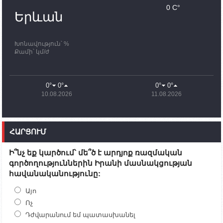
Սամվել Շահրամանյանն ու մի խումբ
0 C°
պատասխանատուներ կմնան ԼՂ-ում՝ մինչև
Երևան
որոնողափրկարարական աշխատանքների
ավարտը
Խոնավություն՝ %
11:03
02.10.2023
Քամի՝ կմ/ժ
ՄԱԿ-ի առաքելությունը շատ, շատ, շատ օգտակար
է Արցախի անապատում. Ժան-Քրիստոֆ Բյուսոն
10:43
02.10.2023
0°
0°
0°
0°
Ադրբեջանի փոխվարչապետն այսօր կմեկնի
10.08.2026
11.08.2026
Ստեփանակերտ
10:07
02.10.2023
Սենատոր Գարի Փիթերսը ներկայացրել է
ՀԱՐՑՈՒՄ
օրինագիծ, որն արգելում է ԱՄՆ օգնությունն
Ադրբեջանին
Ի՞նչ եք կարծում՝ մե՞ծ է արդյոք ռազմական
09:38
02.10.2023
գործողություններին Իրանի մասնակցության
Խումբն Արցախում կմնա` մինչև զոհվածների
հավանականությունը:
աճյունների ու անհետ կորածների
որոնողափրկարարական աշխատանքների
ավարտը. Թադևոսյան
Այո
Ոչ
20:26
30.09.2023
Դժվարանում եմ պատասխանել
Ժամը 18։00-ի դրությամբ ԼՂ-ից բռնի տեղահանված