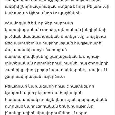
առթիվ շնորհավորական ուղերձ է հղել Բելառուսի
նախագահ Ալեքսանդր Լուկաշենկոն:
«Համոզված եմ, որ Ձեր հարուստ
կառավարչական փորձը, պետական խնդիրների
լուծման մասնագիտական մոտեցումը թույլ կտա
Ձեզ այսուհետ ևս հաջողությամբ հաղթահարել
Հայաստանի առջև ծառացած
մարտահրավերները քաղաքական և սոցիալ-
տնտեսական ոլորտներում, հասնել հայ ժողովրդի
շահերից բխող բոլոր նպատակներին», - ասվում է
շնորհավորական ուղերձում։
Բելառուսի նախագահը հույս է հայտնել, որ
կշարունակվի բելառուսա-հայկական
համապարփակ գործընկերության զարգացմանն
ուղղված կառուցողական երկխոսությունը,
ինտեգրացիոն միավորումներում սերտ