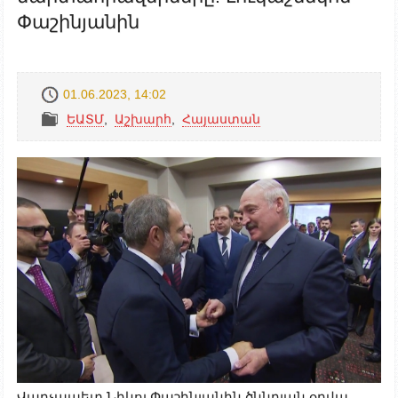
Փաշինյանին
01.06.2023, 14:02
ԵԱՏՄ
,
Աշխարհ
,
Հայաստան
Վարչապետ Նիկոլ Փաշինյանին ծննդյան օրվա