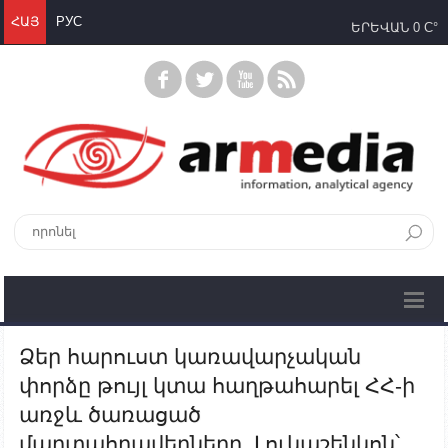
ՀԱՅ
РУС
ԵՐԵՎԱՆ
0 C°
Ձեր հարուստ կառավարչական
փորձը թույլ կտա հաղթահարել ՀՀ-ի
առջև ծառացած
մարտահրավերները. Լուկաշենկոն՝