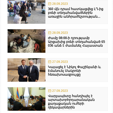
28.09.2023
360 մլն դրամ հատկացվեց ԼՂ-ից
բռնի տեղահանվածներին
առաջին անհրաժեշտության...
28.09.2023
Ժամը 08:00-ի դրությամբ
Արցախից բռնի տեղահանված 65
036 անձ է ժամանել Հայաստան
27.09.2023
Կայացել է Նիկոլ Փաշինյանի և
Էմանուել Մակրոնի
հեռախոսազրույցը
27.09.2023
Վարչապետը հանդիպել է
արտախորհրդարանական
քաղաքական ուժերի
ղեկավարներին