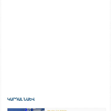
ԿԱՐԴԱԼ ՆԱԵՎ