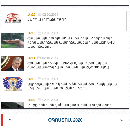
16:17
02.10.2023
ՀԱՐԳԵԼԻ՛ ԸՆԹԵՐՑՈՂ
16:16
02.10.2023
Հանրապետությունում առաջիկա օրերին օդի
ջերմաստիճանն աստիճանաբար կնվազի 8-10
աստիճանով
16:11
02.10.2023
Հոկտեմբերի 7-ին ԱՊՀ-ի ոչ պաշտոնական
գագաթնաժողով նախատեսված չէ. Պեսկով
16:10
02.10.2023
Ադրբեջանի ԶՈՒ կրակի հետևանքով հայկական
կողմում կան տուժածներ․ ՀՀ ՊՆ
16:00
02.10.2023
ԼՂ-ից բռնի տեղահանված առանց ուղեկցողի
մնացած 20 երեխա և 216 տարեց գտնվում են ՀՀ
աշխատանքի և սոցիալական հարցերի
նախարարության հոգածության ներքո
«
ՕԳՈՍՏՈՍ, 2026
»
15:30
02.10.2023