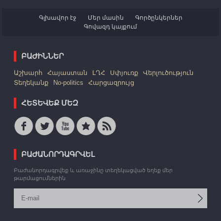
Գլխավոր էջ
Մեր մասին
Գործընկերներ
Գովազդ կայքում
ԲԱԺԻՆՆԵՐ
Աշխարհ
Հայաստան
ԼՂՀ
Սփյուռք
Վերլուծություն
Տեղեկանք
No-politics
Հարցազրույց
ՀԵՏԵՎԵՔ ՄԵԶ
ԲԱԺԱՆՈՐԴԱԳՐՎԵԼ
Բաժանորդագրվեք և առաջինը տեղեկացված եղեք մեր
թարմացումներին