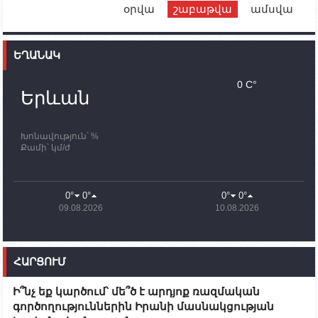
օրվա
շաբաթվա
ամսվա
12:00
02.10.2023
Ֆրանսիայի ԱԳ նախարարը կայցելի Հայաստան
ԵՂԱՆԱԿ
11:30
02.10.2023
Սամվել Շահրամանյանն ու մի խումբ
0 C°
պատասխանատուներ կմնան ԼՂ-ում՝ մինչև
Երևան
որոնողափրկարարական աշխատանքների
ավարտը
Խոնավություն՝ %
11:03
02.10.2023
Քամի՝ կմ/ժ
ՄԱԿ-ի առաքելությունը շատ, շատ, շատ օգտակար
է Արցախի անապատում. Ժան-Քրիստոֆ Բյուսոն
10:43
02.10.2023
0°
0°
0°
0°
Ադրբեջանի փոխվարչապետն այսօր կմեկնի
09.08.2026
10.08.2026
Ստեփանակերտ
10:07
02.10.2023
Սենատոր Գարի Փիթերսը ներկայացրել է
ՀԱՐՑՈՒՄ
օրինագիծ, որն արգելում է ԱՄՆ օգնությունն
Ադրբեջանին
Ի՞նչ եք կարծում՝ մե՞ծ է արդյոք ռազմական
09:38
02.10.2023
գործողություններին Իրանի մասնակցության
Խումբն Արցախում կմնա` մինչև զոհվածների