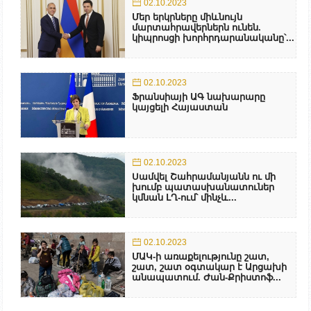
02.10.2023
Մեր երկրները միևնույն
մարտահրավերներն ունեն.
կիպրոսցի խորհրդարանականը՝...
02.10.2023
Ֆրանսիայի ԱԳ նախարարը
կայցելի Հայաստան
02.10.2023
Սամվել Շահրամանյանն ու մի
խումբ պատասխանատուներ
կմնան ԼՂ-ում՝ մինչև...
02.10.2023
ՄԱԿ-ի առաքելությունը շատ,
շատ, շատ օգտակար է Արցախի
անապատում. Ժան-Քրիստոֆ...