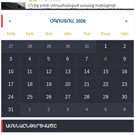
16:00
02.10.2023
ԼՂ-ից բռնի տեղահանված առանց ուղեկցողի
մնացած 20 երեխա և 216 տարեց գտնվում են ՀՀ
աշխատանքի և սոցիալական հարցերի
նախարարության հոգածության ներքո
«
ՕԳՈՍՏՈՍ, 2026
»
15:30
02.10.2023
Երկ
Երե
Չոր
Հին
Ուր
Շաբ
Կիր
Իրանը կողմ է տարածաշրջանի համար շահավետ
տրանսպորտային հաղորդակցությունների
զարգացմանը, սակայն ոչ՝ միջազգային
1
2
27
28
29
30
31
սահմանների փոփոխությանը
3
4
5
6
7
8
9
15:10
02.10.2023
Պետք է միջոցներ ձեռնարկել Ադրբեջանի կողմից
սպառնալիքները կասեցնելու համար. իսպանացի
10
11
12
13
14
15
16
պատգամավորը Գորիսում է
17
18
19
20
21
22
23
14:54
02.10.2023
Ադրբեջանի ԶՈՒ-ն կրակ է բացել Կութի հատվածում
տեղակայված հայկական դիրքերի անձնակազմի
24
25
26
27
28
29
30
համար սնունդ տեղափոխող մեքենայի
ուղղությամբ
31
1
2
3
4
5
6
14:46
02.10.2023
Մեր երկրները միևնույն մարտահրավերներն
ԱՄԵՆԱԸՆԹԵՐՑՎԱԾԸ
ունեն. կիպրոսցի խորհրդարանականը՝ Ալեն
Սիմոնյանին