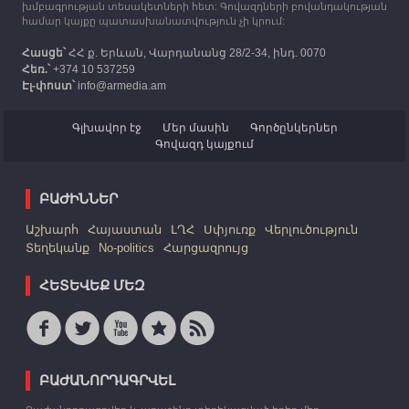
խմբագրության տեսակետների հետ: Գովազդների բովանդակության
համար կայքը պատասխանատվություն չի կրում:
Հասցե՝
ՀՀ ք. Երևան, Վարդանանց 28/2-34, ինդ. 0070
Հեռ.՝
+374 10 537259
Էլ-փոստ՝
info@armedia.am
Գլխավոր էջ
Մեր մասին
Գործընկերներ
Գովազդ կայքում
ԲԱԺԻՆՆԵՐ
Աշխարհ
Հայաստան
ԼՂՀ
Սփյուռք
Վերլուծություն
Տեղեկանք
No-politics
Հարցազրույց
ՀԵՏԵՎԵՔ ՄԵԶ
ԲԱԺԱՆՈՐԴԱԳՐՎԵԼ