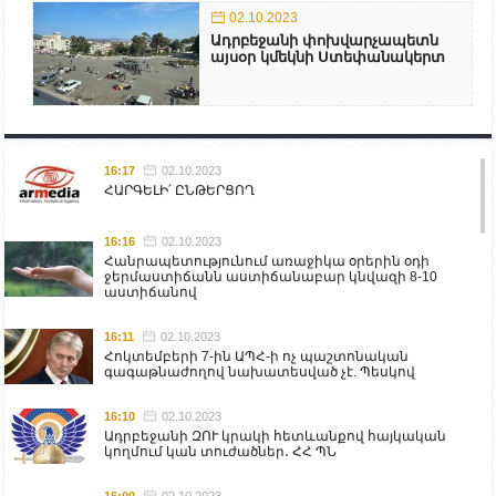
02.10.2023
Ադրբեջանի փոխվարչապետն
այսօր կմեկնի Ստեփանակերտ
16:17
02.10.2023
ՀԱՐԳԵԼԻ՛ ԸՆԹԵՐՑՈՂ
16:16
02.10.2023
Հանրապետությունում առաջիկա օրերին օդի
ջերմաստիճանն աստիճանաբար կնվազի 8-10
աստիճանով
16:11
02.10.2023
Հոկտեմբերի 7-ին ԱՊՀ-ի ոչ պաշտոնական
գագաթնաժողով նախատեսված չէ. Պեսկով
16:10
02.10.2023
Ադրբեջանի ԶՈՒ կրակի հետևանքով հայկական
կողմում կան տուժածներ․ ՀՀ ՊՆ