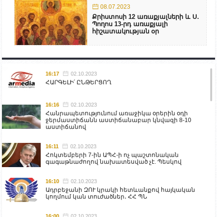
08.07.2023
Քրիստոսի 12 առաքյալների և Ս.
Պողոս 13-րդ առաքյալի
հիշատակության օր
16:17
02.10.2023
ՀԱՐԳԵԼԻ՛ ԸՆԹԵՐՑՈՂ
16:16
02.10.2023
Հանրապետությունում առաջիկա օրերին օդի
ջերմաստիճանն աստիճանաբար կնվազի 8-10
աստիճանով
16:11
02.10.2023
Հոկտեմբերի 7-ին ԱՊՀ-ի ոչ պաշտոնական
գագաթնաժողով նախատեսված չէ. Պեսկով
16:10
02.10.2023
Ադրբեջանի ԶՈՒ կրակի հետևանքով հայկական
կողմում կան տուժածներ․ ՀՀ ՊՆ
16:00
02.10.2023