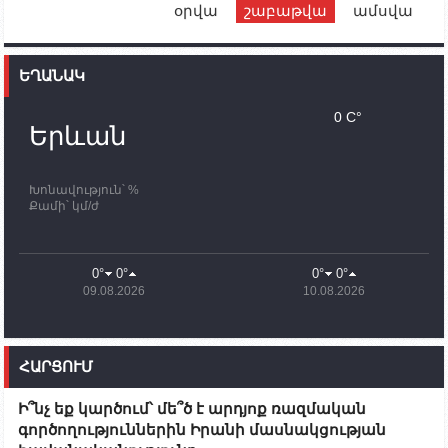
օրվա
շաբաթվա
ամսվա
12:00
02.10.2023
Ֆրանսիայի ԱԳ նախարարը կայցելի Հայաստան
ԵՂԱՆԱԿ
11:30
02.10.2023
Սամվել Շահրամանյանն ու մի խումբ
0 C°
պատասխանատուներ կմնան ԼՂ-ում՝ մինչև
Երևան
որոնողափրկարարական աշխատանքների
ավարտը
Խոնավություն՝ %
11:03
02.10.2023
Քամի՝ կմ/ժ
ՄԱԿ-ի առաքելությունը շատ, շատ, շատ օգտակար
է Արցախի անապատում. Ժան-Քրիստոֆ Բյուսոն
10:43
02.10.2023
0°
0°
0°
0°
Ադրբեջանի փոխվարչապետն այսօր կմեկնի
09.08.2026
10.08.2026
Ստեփանակերտ
10:07
02.10.2023
Սենատոր Գարի Փիթերսը ներկայացրել է
ՀԱՐՑՈՒՄ
օրինագիծ, որն արգելում է ԱՄՆ օգնությունն
Ադրբեջանին
Ի՞նչ եք կարծում՝ մե՞ծ է արդյոք ռազմական
09:38
02.10.2023
գործողություններին Իրանի մասնակցության
Խումբն Արցախում կմնա` մինչև զոհվածների