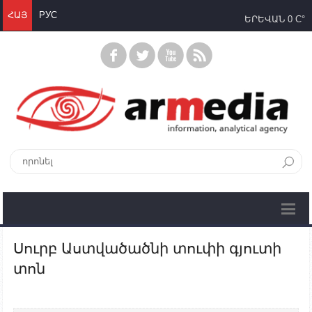
ՀԱՅ
РУС
ԵՐԵՎԱՆ
0 C°
Սուրբ Աստվածածնի տուփի գյուտի
տոն