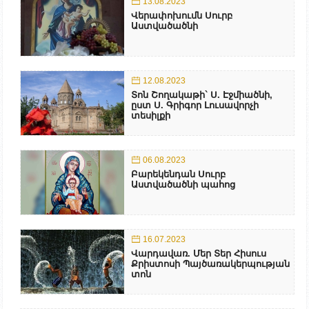
13.08.2023
Վերափոխումն Սուրբ
Աստվածածնի
12.08.2023
Տոն Շողակաթի` Ս. Էջմիածնի,
ըստ Ս. Գրիգոր Լուսավորչի
տեսիլքի
06.08.2023
Բարեկենդան Սուրբ
Աստվածածնի պահոց
16.07.2023
Վարդավառ. Մեր Տեր Հիսուս
Քրիստոսի Պայծառակերպության
տոն