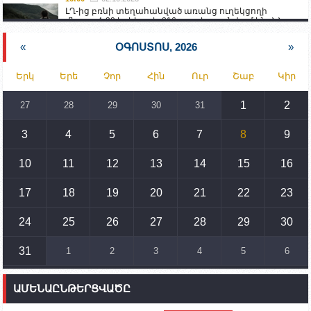
ԼՂ-ից բռնի տեղահանված առանց ուղեկցողի
մնացած 20 երեխա և 216 տարեց գտնվում են ՀՀ
աշխատանքի և սոցիալական հարցերի
նախարարության հոգածության ներքո
«
ՕԳՈՍՏՈՍ, 2026
»
15:30
02.10.2023
Երկ
Երե
Չոր
Հին
Ուր
Շաբ
Կիր
Իրանը կողմ է տարածաշրջանի համար շահավետ
տրանսպորտային հաղորդակցությունների
զարգացմանը, սակայն ոչ՝ միջազգային
1
2
27
28
29
30
31
սահմանների փոփոխությանը
3
4
5
6
7
8
9
15:10
02.10.2023
Պետք է միջոցներ ձեռնարկել Ադրբեջանի կողմից
սպառնալիքները կասեցնելու համար. իսպանացի
10
11
12
13
14
15
16
պատգամավորը Գորիսում է
17
18
19
20
21
22
23
14:54
02.10.2023
Ադրբեջանի ԶՈՒ-ն կրակ է բացել Կութի հատվածում
տեղակայված հայկական դիրքերի անձնակազմի
24
25
26
27
28
29
30
համար սնունդ տեղափոխող մեքենայի
ուղղությամբ
31
1
2
3
4
5
6
14:46
02.10.2023
Մեր երկրները միևնույն մարտահրավերներն
ԱՄԵՆԱԸՆԹԵՐՑՎԱԾԸ
ունեն. կիպրոսցի խորհրդարանականը՝ Ալեն
Սիմոնյանին