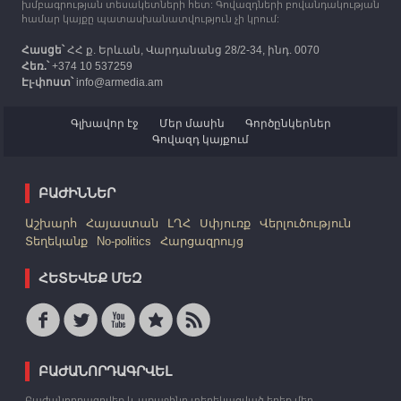
խմբագրության տեսակետների հետ: Գովազդների բովանդակության
համար կայքը պատասխանատվություն չի կրում:
Հասցե՝
ՀՀ ք. Երևան, Վարդանանց 28/2-34, ինդ. 0070
Հեռ.՝
+374 10 537259
Էլ-փոստ՝
info@armedia.am
Գլխավոր էջ
Մեր մասին
Գործընկերներ
Գովազդ կայքում
ԲԱԺԻՆՆԵՐ
Աշխարհ
Հայաստան
ԼՂՀ
Սփյուռք
Վերլուծություն
Տեղեկանք
No-politics
Հարցազրույց
ՀԵՏԵՎԵՔ ՄԵԶ
ԲԱԺԱՆՈՐԴԱԳՐՎԵԼ
Բաժանորդագրվեք և առաջինը տեղեկացված եղեք մեր