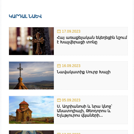
ԿԱՐԴԱԼ ՆԱԵՎ
17.09.2023
Հայ առաքելական եկեղեցին նշում
է Խաչվերացի տոնը
16.09.2023
Նավակատիք Սուրբ Խաչի
05.09.2023
Ս. Ադրիանոսի և նրա կնոջ`
Անատոլիայի, Թեոդորոս և
Ելևթյուրոս վկաների...