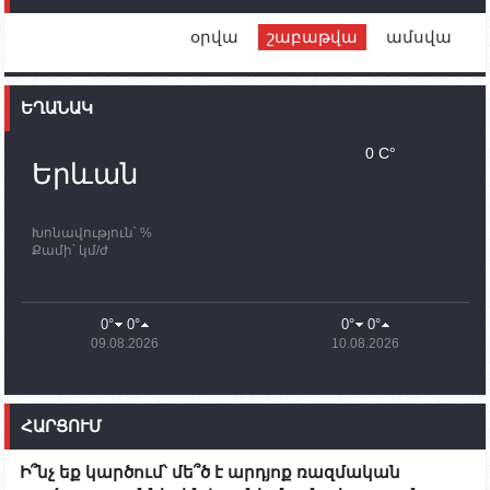
Սիմոնյանին
օրվա
շաբաթվա
ամսվա
12:00
02.10.2023
Ֆրանսիայի ԱԳ նախարարը կայցելի Հայաստան
ԵՂԱՆԱԿ
11:30
02.10.2023
Սամվել Շահրամանյանն ու մի խումբ
0 C°
պատասխանատուներ կմնան ԼՂ-ում՝ մինչև
Երևան
որոնողափրկարարական աշխատանքների
ավարտը
Խոնավություն՝ %
11:03
02.10.2023
Քամի՝ կմ/ժ
ՄԱԿ-ի առաքելությունը շատ, շատ, շատ օգտակար
է Արցախի անապատում. Ժան-Քրիստոֆ Բյուսոն
10:43
02.10.2023
0°
0°
0°
0°
Ադրբեջանի փոխվարչապետն այսօր կմեկնի
09.08.2026
10.08.2026
Ստեփանակերտ
10:07
02.10.2023
Սենատոր Գարի Փիթերսը ներկայացրել է
ՀԱՐՑՈՒՄ
օրինագիծ, որն արգելում է ԱՄՆ օգնությունն
Ադրբեջանին
Ի՞նչ եք կարծում՝ մե՞ծ է արդյոք ռազմական
09:38
02.10.2023