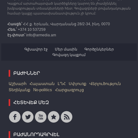
Կայքում արտահայտված կարծիքները կարող են չհամընկնել
խմբագրության տեսակետների հետ: Գովազդների բովանդակության
համար կայքը պատասխանատվություն չի կրում:
Հասցե՝
ՀՀ ք. Երևան, Վարդանանց 28/2-34, ինդ. 0070
Հեռ.՝
+374 10 537259
Էլ-փոստ՝
info@armedia.am
Գլխավոր էջ
Մեր մասին
Գործընկերներ
Գովազդ կայքում
ԲԱԺԻՆՆԵՐ
Աշխարհ
Հայաստան
ԼՂՀ
Սփյուռք
Վերլուծություն
Տեղեկանք
No-politics
Հարցազրույց
ՀԵՏԵՎԵՔ ՄԵԶ
ԲԱԺԱՆՈՐԴԱԳՐՎԵԼ