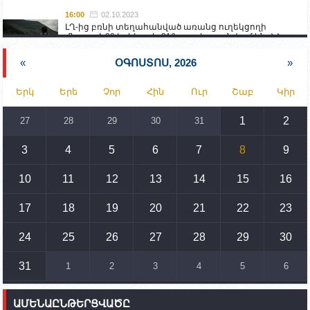
16:00
02.10.2023
ԼՂ-ից բռնի տեղահանված առանց ուղեկցողի
մնացած 20 երեխա և 216 տարեց գտնվում են ՀՀ
աշխատանքի և սոցիալական հարցերի
նախարարության հոգածության ներքո
«
ՕԳՈՍՏՈՍ, 2026
»
15:30
02.10.2023
Երկ
Երե
Չոր
Հին
Ուր
Շաբ
Կիր
Իրանը կողմ է տարածաշրջանի համար շահավետ
տրանսպորտային հաղորդակցությունների
զարգացմանը, սակայն ոչ՝ միջազգային
1
2
27
28
29
30
31
սահմանների փոփոխությանը
3
4
5
6
7
8
9
15:10
02.10.2023
Պետք է միջոցներ ձեռնարկել Ադրբեջանի կողմից
սպառնալիքները կասեցնելու համար. իսպանացի
10
11
12
13
14
15
16
պատգամավորը Գորիսում է
17
18
19
20
21
22
23
14:54
02.10.2023
Ադրբեջանի ԶՈՒ-ն կրակ է բացել Կութի հատվածում
տեղակայված հայկական դիրքերի անձնակազմի
24
25
26
27
28
29
30
համար սնունդ տեղափոխող մեքենայի
ուղղությամբ
31
1
2
3
4
5
6
14:46
02.10.2023
Մեր երկրները միևնույն մարտահրավերներն
ԱՄԵՆԱԸՆԹԵՐՑՎԱԾԸ
ունեն. կիպրոսցի խորհրդարանականը՝ Ալեն