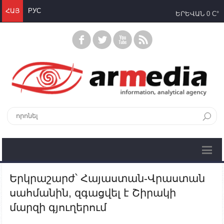
ՀԱՅ
РУС
ԵՐԵՎԱՆ
0 C°
Երկրաշարժ՝ Հայաստան-Վրաստան
սահմանին, զգացվել է Շիրակի
մարզի գյուղերում