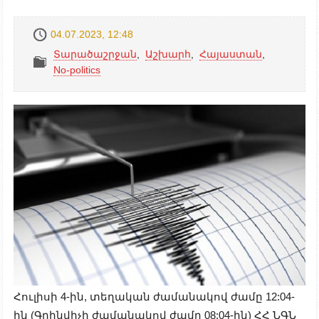
04.07.2023, 12:48
Տարածաշրջան
,
Աշխարհ
,
Հայաստան
,
No-politics
Հուլիսի 4-ին, տեղական ժամանակով ժամը 12:04-
ին (Գրինվիչի ժամանակով ժամը 08:04-ին) ՀՀ ՆԳՆ