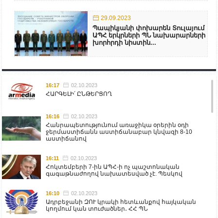
29.09.2023
Պապիկյանի փոխարեն Տուլայում
ԱՊՀ երկրների ՊՆ նախարարների
խորհրդի նիստին...
16:17
02.10.2023
ՀԱՐԳԵԼԻ՛ ԸՆԹԵՐՑՈՂ
16:16
02.10.2023
Հանրապետությունում առաջիկա օրերին օդի
ջերմաստիճանն աստիճանաբար կնվազի 8-10
աստիճանով
16:11
02.10.2023
Հոկտեմբերի 7-ին ԱՊՀ-ի ոչ պաշտոնական
գագաթնաժողով նախատեսված չէ. Պեսկով
16:10
02.10.2023
Ադրբեջանի ԶՈՒ կրակի հետևանքով հայկական
կողմում կան տուժածներ․ ՀՀ ՊՆ