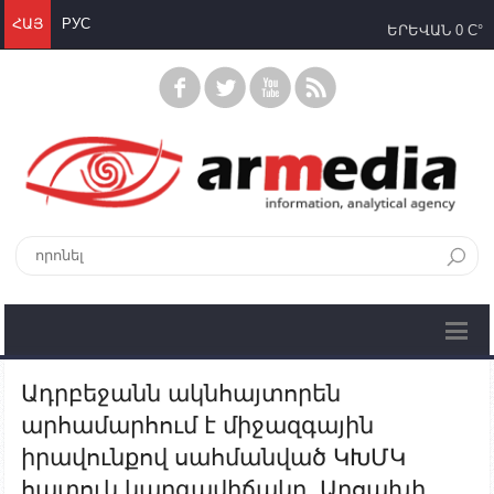
ՀԱՅ
РУС
ԵՐԵՎԱՆ
0 C°
Ադրբեջանն ակնհայտորեն
արհամարհում է միջազգային
իրավունքով սահմանված ԿԽՄԿ
հատուկ կարգավիճակը. Արցախի