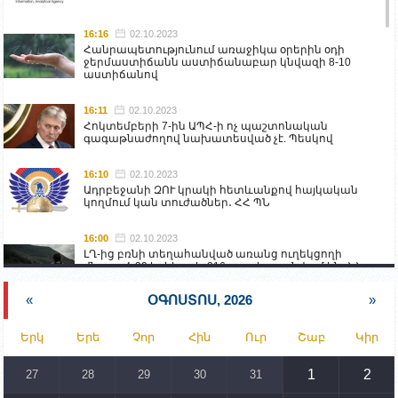
16:16
02.10.2023
Հանրապետությունում առաջիկա օրերին օդի
ջերմաստիճանն աստիճանաբար կնվազի 8-10
աստիճանով
16:11
02.10.2023
Հոկտեմբերի 7-ին ԱՊՀ-ի ոչ պաշտոնական
գագաթնաժողով նախատեսված չէ. Պեսկով
16:10
02.10.2023
Ադրբեջանի ԶՈՒ կրակի հետևանքով հայկական
կողմում կան տուժածներ․ ՀՀ ՊՆ
16:00
02.10.2023
ԼՂ-ից բռնի տեղահանված առանց ուղեկցողի
մնացած 20 երեխա և 216 տարեց գտնվում են ՀՀ
աշխատանքի և սոցիալական հարցերի
նախարարության հոգածության ներքո
«
ՕԳՈՍՏՈՍ, 2026
»
15:30
02.10.2023
Երկ
Երե
Չոր
Հին
Ուր
Շաբ
Կիր
Իրանը կողմ է տարածաշրջանի համար շահավետ
տրանսպորտային հաղորդակցությունների
զարգացմանը, սակայն ոչ՝ միջազգային
1
2
27
28
29
30
31
սահմանների փոփոխությանը