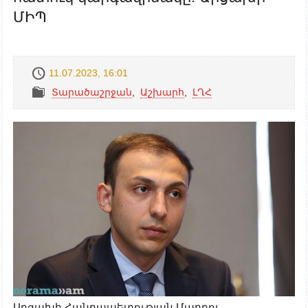
ՄԻՊ
11.07.2023, 16:01
Տարածաշրջան
,
Աշխարհ
,
ԼՂՀ
Արցախի Հանրապետության Մարդու