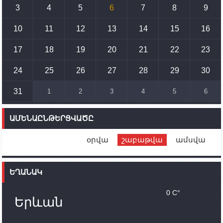
3
4
5
6
7
8
9
15:10
02.10.2023
Պետք է միջոցներ ձեռնարկել Ադրբեջանի կողմից
սպառնալիքները կասեցնելու համար. իսպանացի
10
11
12
13
14
15
16
պատգամավորը Գորիսում է
17
18
19
20
21
22
23
14:54
02.10.2023
Ադրբեջանի ԶՈՒ-ն կրակ է բացել Կութի հատվածում
տեղակայված հայկական դիրքերի անձնակազմի
24
25
26
27
28
29
30
համար սնունդ տեղափոխող մեքենայի
ուղղությամբ
31
1
2
3
4
5
6
14:46
02.10.2023
Մեր երկրները միևնույն մարտահրավերներն
ԱՄԵՆԱԸՆԹԵՐՑՎԱԾԸ
ունեն. կիպրոսցի խորհրդարանականը՝ Ալեն
Սիմոնյանին
օրվա
շաբաթվա
ամսվա
12:00
02.10.2023
Ֆրանսիայի ԱԳ նախարարը կայցելի Հայաստան
ԵՂԱՆԱԿ
11:30
02.10.2023
Սամվել Շահրամանյանն ու մի խումբ
0 C°
պատասխանատուներ կմնան ԼՂ-ում՝ մինչև
Երևան
որոնողափրկարարական աշխատանքների
ավարտը