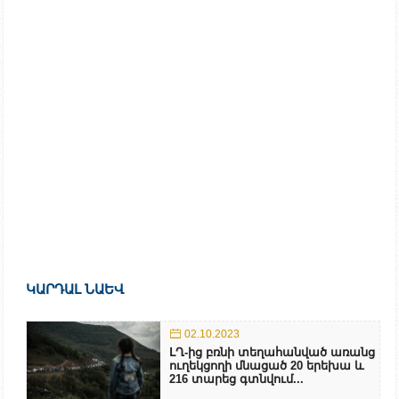
ԿԱՐԴԱԼ ՆԱԵՎ
02.10.2023
ԼՂ-ից բռնի տեղահանված առանց
ուղեկցողի մնացած 20 երեխա և
216 տարեց գտնվում...