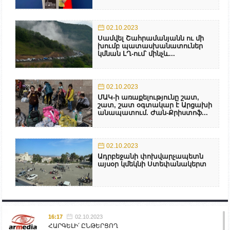
02.10.2023
Սամվել Շահրամանյանն ու մի
խումբ պատասխանատուներ
կմնան ԼՂ-ում՝ մինչև...
02.10.2023
ՄԱԿ-ի առաքելությունը շատ,
շատ, շատ օգտակար է Արցախի
անապատում. Ժան-Քրիստոֆ...
02.10.2023
Ադրբեջանի փոխվարչապետն
այսօր կմեկնի Ստեփանակերտ
16:17
02.10.2023
ՀԱՐԳԵԼԻ՛ ԸՆԹԵՐՑՈՂ