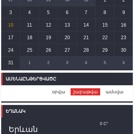
սահմանների փոփոխությանը
3
4
5
6
7
8
9
15:10
02.10.2023
Պետք է միջոցներ ձեռնարկել Ադրբեջանի կողմից
սպառնալիքները կասեցնելու համար. իսպանացի
10
11
12
13
14
15
16
պատգամավորը Գորիսում է
17
18
19
20
21
22
23
14:54
02.10.2023
Ադրբեջանի ԶՈՒ-ն կրակ է բացել Կութի հատվածում
տեղակայված հայկական դիրքերի անձնակազմի
24
25
26
27
28
29
30
համար սնունդ տեղափոխող մեքենայի
ուղղությամբ
31
1
2
3
4
5
6
14:46
02.10.2023
Մեր երկրները միևնույն մարտահրավերներն
ԱՄԵՆԱԸՆԹԵՐՑՎԱԾԸ
ունեն. կիպրոսցի խորհրդարանականը՝ Ալեն
Սիմոնյանին
օրվա
շաբաթվա
ամսվա
12:00
02.10.2023
Ֆրանսիայի ԱԳ նախարարը կայցելի Հայաստան
ԵՂԱՆԱԿ
11:30
02.10.2023
Սամվել Շահրամանյանն ու մի խումբ
0 C°
պատասխանատուներ կմնան ԼՂ-ում՝ մինչև
Երևան
որոնողափրկարարական աշխատանքների
ավարտը