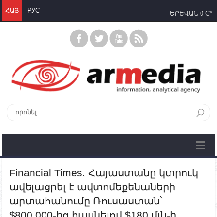
ՀԱՅ
РУС
ԵՐԵՎԱՆ
0 C°
Financial Times. Հայաստանը կտրուկ
ավելացրել է ավտոմեքենաների
արտահանումը Ռուսաստան՝
$800,000-ից հասնելով $180 մլն-ի