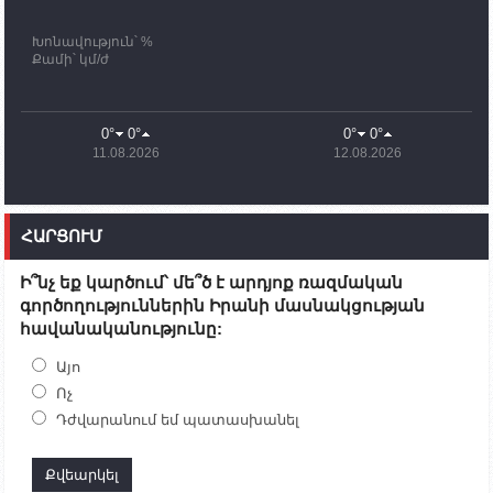
Խոնավություն՝ %
11:03
02.10.2023
Քամի՝ կմ/ժ
ՄԱԿ-ի առաքելությունը շատ, շատ, շատ օգտակար
է Արցախի անապատում. Ժան-Քրիստոֆ Բյուսոն
10:43
02.10.2023
0°
0°
0°
0°
Ադրբեջանի փոխվարչապետն այսօր կմեկնի
11.08.2026
12.08.2026
Ստեփանակերտ
10:07
02.10.2023
Սենատոր Գարի Փիթերսը ներկայացրել է
ՀԱՐՑՈՒՄ
օրինագիծ, որն արգելում է ԱՄՆ օգնությունն
Ադրբեջանին
Ի՞նչ եք կարծում՝ մե՞ծ է արդյոք ռազմական
09:38
02.10.2023
գործողություններին Իրանի մասնակցության
Խումբն Արցախում կմնա` մինչև զոհվածների
հավանականությունը:
աճյունների ու անհետ կորածների
որոնողափրկարարական աշխատանքների
ավարտը. Թադևոսյան
Այո
Ոչ
20:26
30.09.2023
Դժվարանում եմ պատասխանել
Ժամը 18։00-ի դրությամբ ԼՂ-ից բռնի տեղահանված
100․480 անձ արդեն Հայաստանում է
19:54
30.09.2023