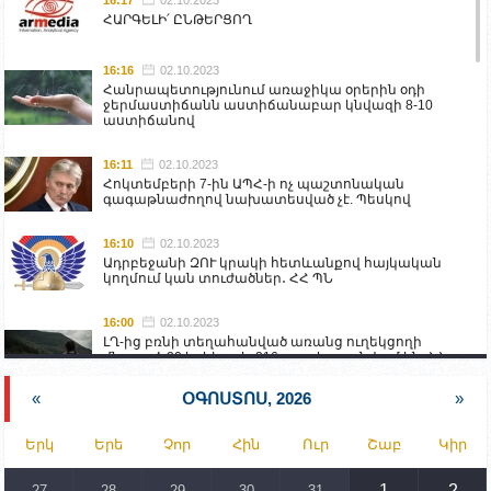
ՀԱՐԳԵԼԻ՛ ԸՆԹԵՐՑՈՂ
16:16
02.10.2023
Հանրապետությունում առաջիկա օրերին օդի
ջերմաստիճանն աստիճանաբար կնվազի 8-10
աստիճանով
16:11
02.10.2023
Հոկտեմբերի 7-ին ԱՊՀ-ի ոչ պաշտոնական
գագաթնաժողով նախատեսված չէ. Պեսկով
16:10
02.10.2023
Ադրբեջանի ԶՈՒ կրակի հետևանքով հայկական
կողմում կան տուժածներ․ ՀՀ ՊՆ
16:00
02.10.2023
ԼՂ-ից բռնի տեղահանված առանց ուղեկցողի
մնացած 20 երեխա և 216 տարեց գտնվում են ՀՀ
աշխատանքի և սոցիալական հարցերի
նախարարության հոգածության ներքո
«
ՕԳՈՍՏՈՍ, 2026
»
15:30
02.10.2023
Երկ
Երե
Չոր
Հին
Ուր
Շաբ
Կիր
Իրանը կողմ է տարածաշրջանի համար շահավետ
տրանսպորտային հաղորդակցությունների
զարգացմանը, սակայն ոչ՝ միջազգային
1
2
27
28
29
30
31