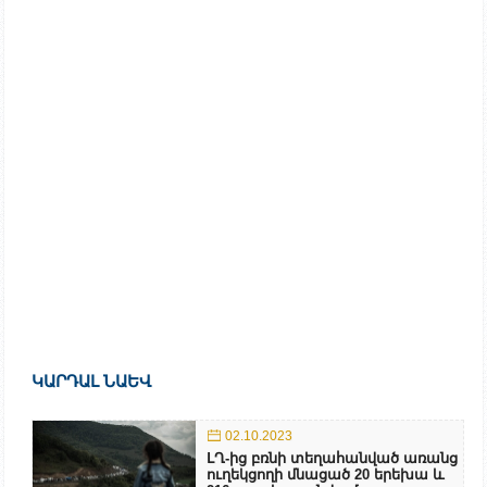
ԿԱՐԴԱԼ ՆԱԵՎ
02.10.2023
ԼՂ-ից բռնի տեղահանված առանց
ուղեկցողի մնացած 20 երեխա և