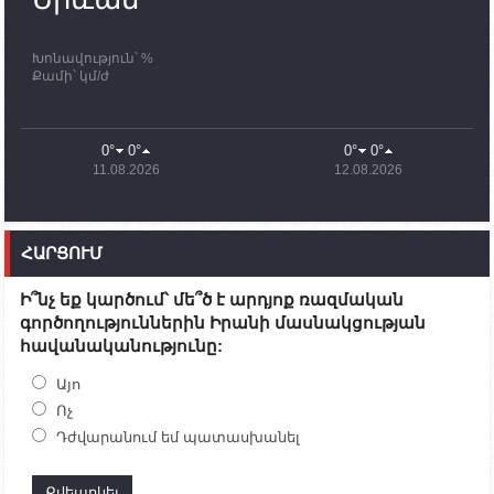
որոնողափրկարարական աշխատանքների
ավարտը
Խոնավություն՝ %
11:03
02.10.2023
Քամի՝ կմ/ժ
ՄԱԿ-ի առաքելությունը շատ, շատ, շատ օգտակար
է Արցախի անապատում. Ժան-Քրիստոֆ Բյուսոն
10:43
02.10.2023
0°
0°
0°
0°
Ադրբեջանի փոխվարչապետն այսօր կմեկնի
11.08.2026
12.08.2026
Ստեփանակերտ
10:07
02.10.2023
Սենատոր Գարի Փիթերսը ներկայացրել է
ՀԱՐՑՈՒՄ
օրինագիծ, որն արգելում է ԱՄՆ օգնությունն
Ադրբեջանին
Ի՞նչ եք կարծում՝ մե՞ծ է արդյոք ռազմական
09:38
02.10.2023
գործողություններին Իրանի մասնակցության
Խումբն Արցախում կմնա` մինչև զոհվածների
հավանականությունը:
աճյունների ու անհետ կորածների
որոնողափրկարարական աշխատանքների
ավարտը. Թադևոսյան
Այո
Ոչ
20:26
30.09.2023
Դժվարանում եմ պատասխանել
Ժամը 18։00-ի դրությամբ ԼՂ-ից բռնի տեղահանված
100․480 անձ արդեն Հայաստանում է