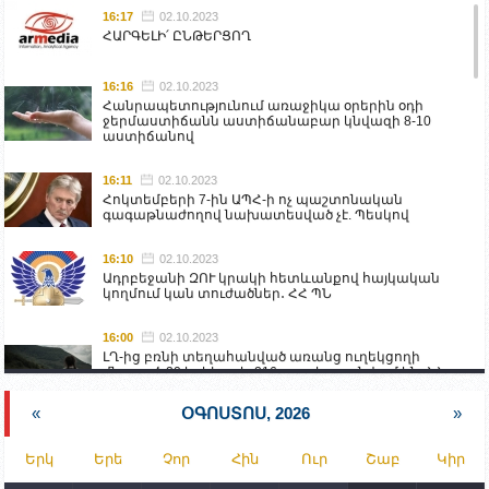
16:17
02.10.2023
ՀԱՐԳԵԼԻ՛ ԸՆԹԵՐՑՈՂ
16:16
02.10.2023
Հանրապետությունում առաջիկա օրերին օդի
ջերմաստիճանն աստիճանաբար կնվազի 8-10
աստիճանով
16:11
02.10.2023
Հոկտեմբերի 7-ին ԱՊՀ-ի ոչ պաշտոնական
գագաթնաժողով նախատեսված չէ. Պեսկով
16:10
02.10.2023
Ադրբեջանի ԶՈՒ կրակի հետևանքով հայկական
կողմում կան տուժածներ․ ՀՀ ՊՆ
16:00
02.10.2023
ԼՂ-ից բռնի տեղահանված առանց ուղեկցողի
մնացած 20 երեխա և 216 տարեց գտնվում են ՀՀ
աշխատանքի և սոցիալական հարցերի
նախարարության հոգածության ներքո
«
ՕԳՈՍՏՈՍ, 2026
»
15:30
02.10.2023
Երկ
Երե
Չոր
Հին
Ուր
Շաբ
Կիր
Իրանը կողմ է տարածաշրջանի համար շահավետ
տրանսպորտային հաղորդակցությունների