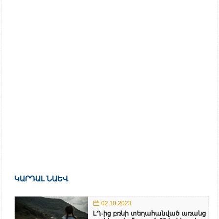
ԿԱՐԴԱԼ ՆԱԵՎ
02.10.2023
ԼՂ-ից բռնի տեղահանված առանց