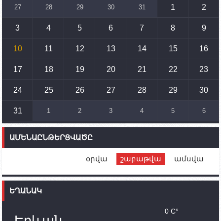
զարգացմանը, սակայն ոչ՝ միջազգային
1
2
27
28
29
30
31
սահմանների փոփոխությանը
3
4
5
6
7
8
9
15:10
02.10.2023
Պետք է միջոցներ ձեռնարկել Ադրբեջանի կողմից
սպառնալիքները կասեցնելու համար. իսպանացի
10
11
12
13
14
15
16
պատգամավորը Գորիսում է
17
18
19
20
21
22
23
14:54
02.10.2023
Ադրբեջանի ԶՈՒ-ն կրակ է բացել Կութի հատվածում
տեղակայված հայկական դիրքերի անձնակազմի
24
25
26
27
28
29
30
համար սնունդ տեղափոխող մեքենայի
ուղղությամբ
31
1
2
3
4
5
6
14:46
02.10.2023
Մեր երկրները միևնույն մարտահրավերներն
ԱՄԵՆԱԸՆԹԵՐՑՎԱԾԸ
ունեն. կիպրոսցի խորհրդարանականը՝ Ալեն
Սիմոնյանին
օրվա
շաբաթվա
ամսվա
12:00
02.10.2023
Ֆրանսիայի ԱԳ նախարարը կայցելի Հայաստան
ԵՂԱՆԱԿ
11:30
02.10.2023
Սամվել Շահրամանյանն ու մի խումբ
0 C°
պատասխանատուներ կմնան ԼՂ-ում՝ մինչև
Երևան