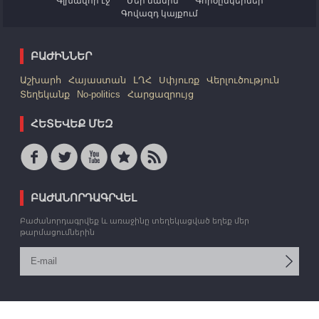
Գլխավոր էջ
Մեր մասին
Գործընկերներ
Գովազդ կայքում
ԲԱԺԻՆՆԵՐ
Աշխարհ
Հայաստան
ԼՂՀ
Սփյուռք
Վերլուծություն
Տեղեկանք
No-politics
Հարցազրույց
ՀԵՏԵՎԵՔ ՄԵԶ
ԲԱԺԱՆՈՐԴԱԳՐՎԵԼ
Բաժանորդագրվեք և առաջինը տեղեկացված եղեք մեր
թարմացումներին
© 2006 -2026 «Արմեդիա» ՏՎԳ: Բոլոր իրավունքները պաշտպանված են: