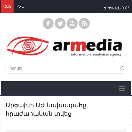
ՀԱՅ
РУС
ԵՐԵՎԱՆ
0 C°
Արցախի ԱԺ նախագահը
հրաժարական տվեց