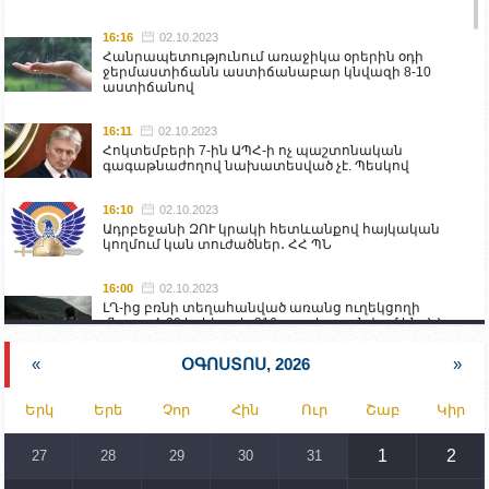
16:16
02.10.2023
Հանրապետությունում առաջիկա օրերին օդի
ջերմաստիճանն աստիճանաբար կնվազի 8-10
աստիճանով
16:11
02.10.2023
Հոկտեմբերի 7-ին ԱՊՀ-ի ոչ պաշտոնական
գագաթնաժողով նախատեսված չէ. Պեսկով
16:10
02.10.2023
Ադրբեջանի ԶՈՒ կրակի հետևանքով հայկական
կողմում կան տուժածներ․ ՀՀ ՊՆ
16:00
02.10.2023
ԼՂ-ից բռնի տեղահանված առանց ուղեկցողի
մնացած 20 երեխա և 216 տարեց գտնվում են ՀՀ
աշխատանքի և սոցիալական հարցերի
նախարարության հոգածության ներքո
«
ՕԳՈՍՏՈՍ, 2026
»
15:30
02.10.2023
Երկ
Երե
Չոր
Հին
Ուր
Շաբ
Կիր
Իրանը կողմ է տարածաշրջանի համար շահավետ
տրանսպորտային հաղորդակցությունների
զարգացմանը, սակայն ոչ՝ միջազգային
1
2
27
28
29
30
31
սահմանների փոփոխությանը