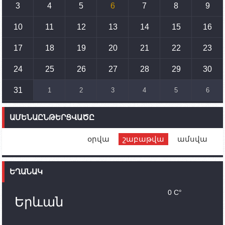
3
4
5
6
7
8
9
15:10
02.10.2023
Պետք է միջոցներ ձեռնարկել Ադրբեջանի կողմից
սպառնալիքները կասեցնելու համար. իսպանացի
10
11
12
13
14
15
16
պատգամավորը Գորիսում է
17
18
19
20
21
22
23
14:54
02.10.2023
Ադրբեջանի ԶՈՒ-ն կրակ է բացել Կութի հատվածում
տեղակայված հայկական դիրքերի անձնակազմի
24
25
26
27
28
29
30
համար սնունդ տեղափոխող մեքենայի
ուղղությամբ
31
1
2
3
4
5
6
14:46
02.10.2023
Մեր երկրները միևնույն մարտահրավերներն
ԱՄԵՆԱԸՆԹԵՐՑՎԱԾԸ
ունեն. կիպրոսցի խորհրդարանականը՝ Ալեն
Սիմոնյանին
օրվա
շաբաթվա
ամսվա
12:00
02.10.2023
Ֆրանսիայի ԱԳ նախարարը կայցելի Հայաստան
ԵՂԱՆԱԿ
11:30
02.10.2023
Սամվել Շահրամանյանն ու մի խումբ
0 C°
պատասխանատուներ կմնան ԼՂ-ում՝ մինչև
Երևան
որոնողափրկարարական աշխատանքների
ավարտը