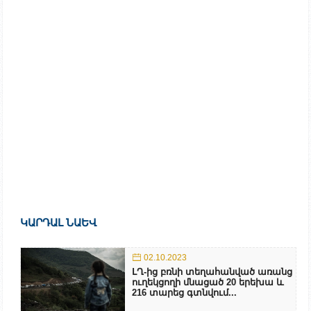
ԿԱՐԴԱԼ ՆԱԵՎ
02.10.2023
ԼՂ-ից բռնի տեղահանված առանց
ուղեկցողի մնացած 20 երեխա և
216 տարեց գտնվում...