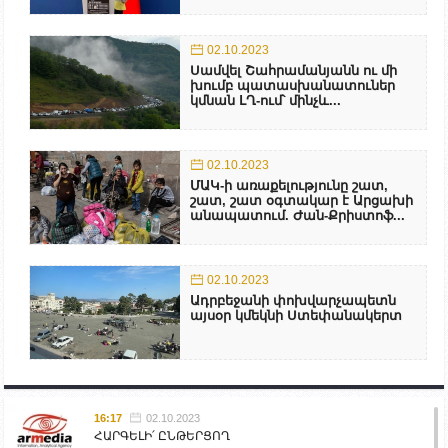
02.10.2023
Սամվել Շահրամանյանն ու մի
խումբ պատասխանատուներ
կմնան ԼՂ-ում՝ մինչև...
02.10.2023
ՄԱԿ-ի առաքելությունը շատ,
շատ, շատ օգտակար է Արցախի
անապատում. Ժան-Քրիստոֆ...
02.10.2023
Ադրբեջանի փոխվարչապետն
այսօր կմեկնի Ստեփանակերտ
16:17
02.10.2023
ՀԱՐԳԵԼԻ՛ ԸՆԹԵՐՑՈՂ