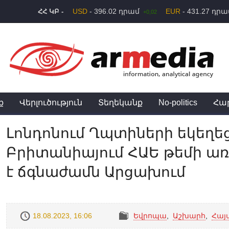
USD
- 396.02 դրամ
EUR
- 431.27 դր
ՀՀ ԿԲ -
+0,02
ք
Վերլուծություն
Տեղեկանք
No-politics
Հա
Լոնդոնում Ղպտիների եկեղե
Բրիտանիայում ՀԱԵ թեմի առ
է ճգնաժամն Արցախում
18.08.2023, 16:06
Եվրոպա
,
Աշխարհ
,
Հայ