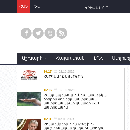
ՀԱՅ
РУС
ԵՐԵՎԱՆ
0 C°
Աշխարհ
Հայաստան
ԼՂՀ
Սփյուռ
16:17
02.10.2023
ՀԱՐԳԵԼԻ՛ ԸՆԹԵՐՑՈՂ
16:16
02.10.2023
Հանրապետությունում առաջիկա
օրերին օդի ջերմաստիճանն
աստիճանաբար կնվազի 8-10
աստիճանով
16:11
02.10.2023
Հոկտեմբերի 7-ին ԱՊՀ-ի ոչ
պաշտոնական գագաթնաժողով