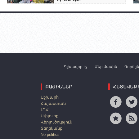
Գլխավոր էջ
Մեր մասին
Գործը
ԲԱԺԻՆՆԵՐ
ՀԵՏԵՎԵՔ
Աշխարհ
Հայաստան
ԼՂՀ
Սփյուռք
Վերլուծություն
Տեղեկանք
No-politics