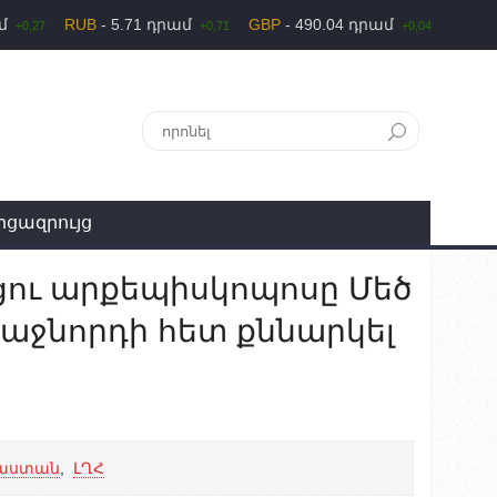
ամ
RUB
- 5.71 դրամ
GBP
- 490.04 դրամ
+0,27
+0,71
+0,04
րցազրույց
ցու արքեպիսկոպոսը Մեծ
աջնորդի հետ քննարկել
աստան
,
ԼՂՀ