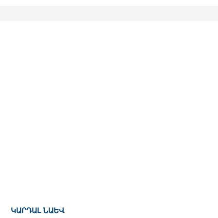
ԿԱՐԴԱԼ ՆԱԵՎ