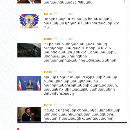
նախատեսված չէ. Պեսկով
16:10
02.10.2023
Ադրբեջանի ԶՈՒ կրակի հետևանքով
հայկական կողմում կան տուժածներ․ ՀՀ
ՊՆ
16:00
02.10.2023
ԼՂ-ից բռնի տեղահանված առանց
ուղեկցողի մնացած 20 երեխա և 216
տարեց գտնվում են ՀՀ աշխատանքի և
սոցիալական հարցերի
նախարարության հոգածության ներքո
15:30
02.10.2023
Իրանը կողմ է տարածաշրջանի համար
շահավետ տրանսպորտային
հաղորդակցությունների զարգացմանը,
սակայն ոչ՝ միջազգային սահմանների
փոփոխությանը
15:10
02.10.2023
Պետք է միջոցներ ձեռնարկել Ադրբեջանի
կողմից սպառնալիքները կասեցնելու
համար. իսպանացի պատգամավորը
Գորիսում է