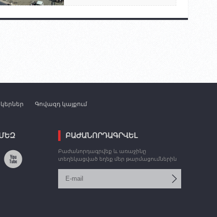
նկերներ
Գովազդ կայքում
 ՄԵԶ
ԲԱԺԱՆՈՐԴԱԳՐՎԵԼ
Բաժանորդագրվեք և առաջինը
տեղեկացված եղեք մեր թարմացումներին