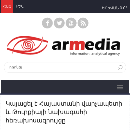
ՀԱՅ
РУС
ԵՐԵՎԱՆ
0 C°
Կայացել է Հայաստանի վարչապետի
և Թուրքիայի նախագահի
հեռախոսազրույցը