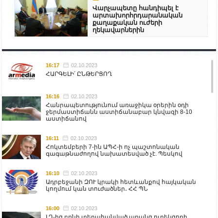
Վարչապետը հանդիպել է
արտախորհրդարանական
քաղաքական ուժերի
ղեկավարներին
16:17
02.10.2023
ՀԱՐԳԵԼԻ՛ ԸՆԹԵՐՑՈՂ
16:16
02.10.2023
Հանրապետությունում առաջիկա օրերին օդի
ջերմաստիճանն աստիճանաբար կնվազի 8-10
աստիճանով
16:11
02.10.2023
Հոկտեմբերի 7-ին ԱՊՀ-ի ոչ պաշտոնական
գագաթնաժողով նախատեսված չէ. Պեսկով
16:10
02.10.2023
Ադրբեջանի ԶՈՒ կրակի հետևանքով հայկական
կողմում կան տուժածներ․ ՀՀ ՊՆ
16:00
02.10.2023
ԼՂ-ից բռնի տեղահանված առանց ուղեկցողի