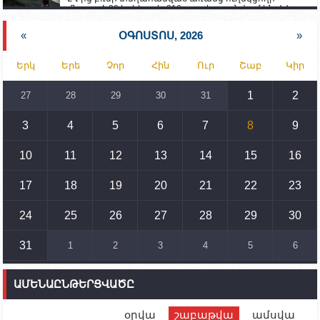
մնացած 20 երեխա և 216 տարեց գտնվում են ՀՀ
աշխատանքի և սոցիալական հարցերի
նախարարության հոգածության ներքո
«
ՕԳՈՍՏՈՍ, 2026
»
15:30
02.10.2023
Երկ
Երե
Չոր
Հին
Ուր
Շաբ
Կիր
Իրանը կողմ է տարածաշրջանի համար շահավետ
տրանսպորտային հաղորդակցությունների
զարգացմանը, սակայն ոչ՝ միջազգային
1
2
27
28
29
30
31
սահմանների փոփոխությանը
3
4
5
6
7
8
9
15:10
02.10.2023
Պետք է միջոցներ ձեռնարկել Ադրբեջանի կողմից
սպառնալիքները կասեցնելու համար. իսպանացի
10
11
12
13
14
15
16
պատգամավորը Գորիսում է
17
18
19
20
21
22
23
14:54
02.10.2023
Ադրբեջանի ԶՈՒ-ն կրակ է բացել Կութի հատվածում
տեղակայված հայկական դիրքերի անձնակազմի
24
25
26
27
28
29
30
համար սնունդ տեղափոխող մեքենայի
ուղղությամբ
31
1
2
3
4
5
6
14:46
02.10.2023
Մեր երկրները միևնույն մարտահրավերներն
ԱՄԵՆԱԸՆԹԵՐՑՎԱԾԸ
ունեն. կիպրոսցի խորհրդարանականը՝ Ալեն
Սիմոնյանին
օրվա
շաբաթվա
ամսվա