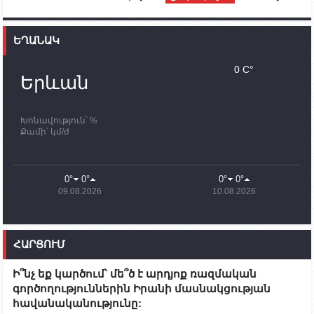
12:00
02.10.2023
Ֆրանսիայի ԱԳ նախարարը կայցելի Հայաստան
ԵՂԱՆԱԿ
11:30
02.10.2023
Սամվել Շահրամանյանն ու մի խումբ
0 C°
պատասխանատուներ կմնան ԼՂ-ում՝ մինչև
Երևան
որոնողափրկարարական աշխատանքների
ավարտը
Խոնավություն՝ %
11:03
02.10.2023
Քամի՝ կմ/ժ
ՄԱԿ-ի առաքելությունը շատ, շատ, շատ օգտակար
է Արցախի անապատում. Ժան-Քրիստոֆ Բյուսոն
10:43
02.10.2023
0°
0°
0°
0°
Ադրբեջանի փոխվարչապետն այսօր կմեկնի
09.08.2026
10.08.2026
Ստեփանակերտ
10:07
02.10.2023
Սենատոր Գարի Փիթերսը ներկայացրել է
ՀԱՐՑՈՒՄ
օրինագիծ, որն արգելում է ԱՄՆ օգնությունն
Ադրբեջանին
Ի՞նչ եք կարծում՝ մե՞ծ է արդյոք ռազմական
09:38
02.10.2023
գործողություններին Իրանի մասնակցության
Խումբն Արցախում կմնա` մինչև զոհվածների
հավանականությունը:
աճյունների ու անհետ կորածների