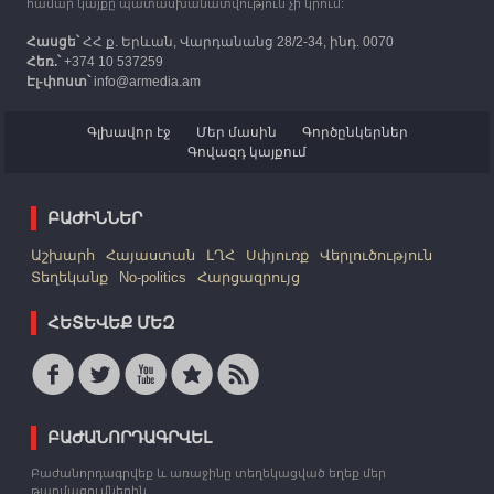
համար կայքը պատասխանատվություն չի կրում:
Հասցե՝
ՀՀ ք. Երևան, Վարդանանց 28/2-34, ինդ. 0070
Հեռ.՝
+374 10 537259
Էլ-փոստ՝
info@armedia.am
Գլխավոր էջ
Մեր մասին
Գործընկերներ
Գովազդ կայքում
ԲԱԺԻՆՆԵՐ
Աշխարհ
Հայաստան
ԼՂՀ
Սփյուռք
Վերլուծություն
Տեղեկանք
No-politics
Հարցազրույց
ՀԵՏԵՎԵՔ ՄԵԶ
ԲԱԺԱՆՈՐԴԱԳՐՎԵԼ
Բաժանորդագրվեք և առաջինը տեղեկացված եղեք մեր
թարմացումներին