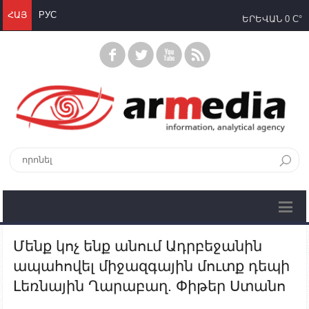
ՀԱՅ
РУС
ԵՐԵՎԱՆ
0 C°
Մենք կոչ ենք անում Ադրբեջանին
ապահովել միջազգային մուտք դեպի
Լեռնային Ղարաբաղ. Փիթեր Ստանո