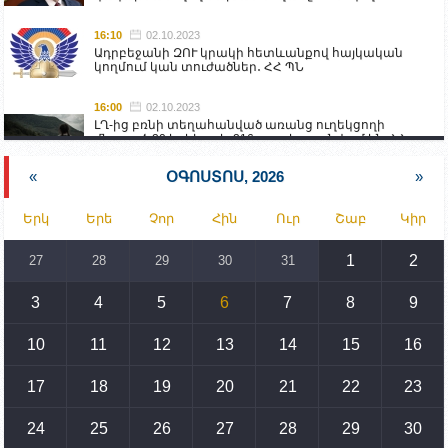
16:10
02.10.2023
Ադրբեջանի ԶՈՒ կրակի հետևանքով հայկական
կողմում կան տուժածներ․ ՀՀ ՊՆ
16:00
02.10.2023
ԼՂ-ից բռնի տեղահանված առանց ուղեկցողի
մնացած 20 երեխա և 216 տարեց գտնվում են ՀՀ
աշխատանքի և սոցիալական հարցերի
նախարարության հոգածության ներքո
«
ՕԳՈՍՏՈՍ, 2026
»
15:30
02.10.2023
Երկ
Երե
Չոր
Հին
Ուր
Շաբ
Կիր
Իրանը կողմ է տարածաշրջանի համար շահավետ
տրանսպորտային հաղորդակցությունների
զարգացմանը, սակայն ոչ՝ միջազգային
1
2
27
28
29
30
31
սահմանների փոփոխությանը
3
4
5
6
7
8
9
15:10
02.10.2023
Պետք է միջոցներ ձեռնարկել Ադրբեջանի կողմից
սպառնալիքները կասեցնելու համար. իսպանացի
10
11
12
13
14
15
16
պատգամավորը Գորիսում է
17
18
19
20
21
22
23
14:54
02.10.2023
Ադրբեջանի ԶՈՒ-ն կրակ է բացել Կութի հատվածում
տեղակայված հայկական դիրքերի անձնակազմի
24
25
26
27
28
29
30
համար սնունդ տեղափոխող մեքենայի