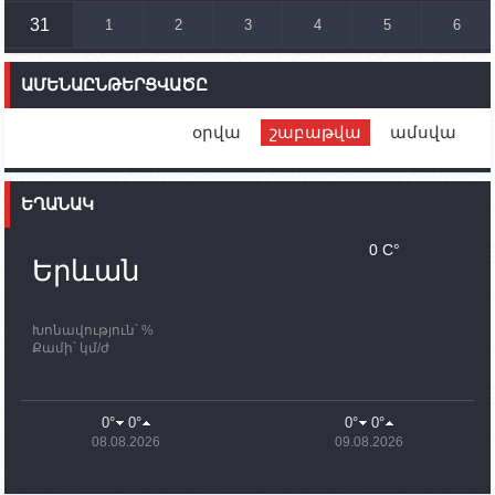
ուղղությամբ
31
1
2
3
4
5
6
14:46
02.10.2023
Մեր երկրները միևնույն մարտահրավերներն
ԱՄԵՆԱԸՆԹԵՐՑՎԱԾԸ
ունեն. կիպրոսցի խորհրդարանականը՝ Ալեն
Սիմոնյանին
օրվա
շաբաթվա
ամսվա
12:00
02.10.2023
Ֆրանսիայի ԱԳ նախարարը կայցելի Հայաստան
ԵՂԱՆԱԿ
11:30
02.10.2023
Սամվել Շահրամանյանն ու մի խումբ
0 C°
պատասխանատուներ կմնան ԼՂ-ում՝ մինչև
Երևան
որոնողափրկարարական աշխատանքների
ավարտը
Խոնավություն՝ %
11:03
02.10.2023
Քամի՝ կմ/ժ
ՄԱԿ-ի առաքելությունը շատ, շատ, շատ օգտակար
է Արցախի անապատում. Ժան-Քրիստոֆ Բյուսոն
10:43
02.10.2023
0°
0°
0°
0°
Ադրբեջանի փոխվարչապետն այսօր կմեկնի
08.08.2026
09.08.2026
Ստեփանակերտ
10:07
02.10.2023