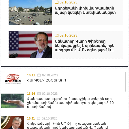
02.10.2023
Ադրբեջանի փոխվարչապետն
այսօր կմեկնի Ստեփանակերտ
02.10.2023
Սենատոր Գարի Փիթերսը
ներկայացրել է օրինագիծ, որն
արգելում է ԱՄՆ օգնությունն...
16:17
02.10.2023
ՀԱՐԳԵԼԻ՛ ԸՆԹԵՐՑՈՂ
16:16
02.10.2023
Հանրապետությունում առաջիկա օրերին օդի
ջերմաստիճանն աստիճանաբար կնվազի 8-10
աստիճանով
16:11
02.10.2023
Հոկտեմբերի 7-ին ԱՊՀ-ի ոչ պաշտոնական
գագաթնաժողով նախատեսված չէ. Պեսկով