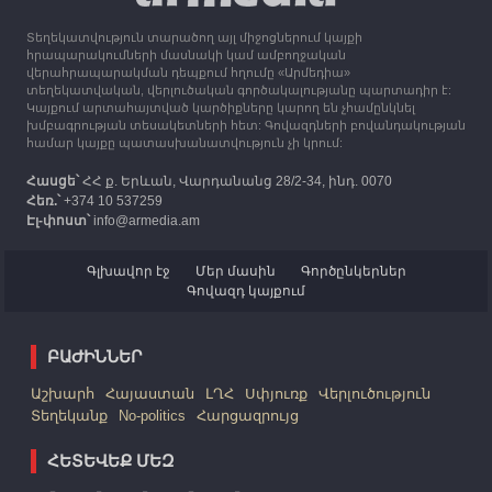
Տեղեկատվություն տարածող այլ միջոցներում կայքի
12:25
30.09.2023
հրապարակումների մասնակի կամ ամբողջական
Հայաստան է ժամանել բռնի տեղահանված 100
վերահրապարակման դեպքում հղումը «Արմեդիա»
հազար 417 արցախցի
տեղեկատվական, վերլուծական գործակալությանը պարտադիր է:
Կայքում արտահայտված կարծիքները կարող են չհամընկնել
խմբագրության տեսակետների հետ: Գովազդների բովանդակության
համար կայքը պատասխանատվություն չի կրում:
Հասցե՝
ՀՀ ք. Երևան, Վարդանանց 28/2-34, ինդ. 0070
Հեռ.՝
+374 10 537259
Էլ-փոստ՝
info@armedia.am
Գլխավոր էջ
Մեր մասին
Գործընկերներ
Գովազդ կայքում
ԲԱԺԻՆՆԵՐ
Աշխարհ
Հայաստան
ԼՂՀ
Սփյուռք
Վերլուծություն
Տեղեկանք
No-politics
Հարցազրույց
ՀԵՏԵՎԵՔ ՄԵԶ