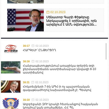
02.10.2023
Սենատոր Գարի Փիթերսը
ներկայացրել է օրինագիծ, որն
արգելում է ԱՄՆ օգնությունն...
16:17
02.10.2023
ՀԱՐԳԵԼԻ՛ ԸՆԹԵՐՑՈՂ
16:16
02.10.2023
Հանրապետությունում առաջիկա օրերին օդի
ջերմաստիճանն աստիճանաբար կնվազի 8-10
աստիճանով
16:11
02.10.2023
Հոկտեմբերի 7-ին ԱՊՀ-ի ոչ պաշտոնական
գագաթնաժողով նախատեսված չէ. Պեսկով
16:10
02.10.2023
Ադրբեջանի ԶՈՒ կրակի հետևանքով հայկական
կողմում կան տուժածներ․ ՀՀ ՊՆ