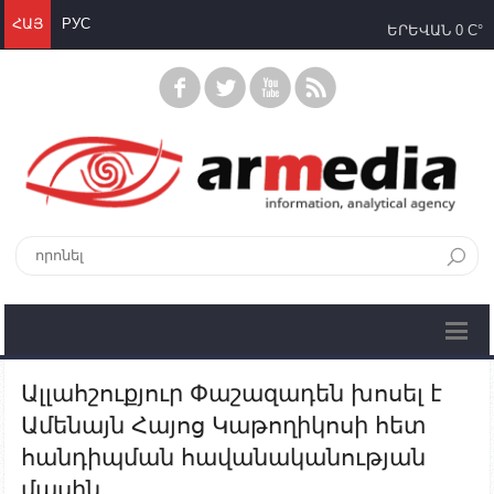
ՀԱՅ
РУС
ԵՐԵՎԱՆ
0 C°
Ալլահշուքյուր Փաշազադեն խոսել է
Ամենայն Հայոց Կաթողիկոսի հետ
հանդիպման հավանականության
մասին