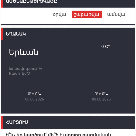
ԱՄԵՆԱԸՆԹԵՐՑՎԱԾԸ
ունեն. կիպրոսցի խորհրդարանականը՝ Ալեն
Սիմոնյանին
օրվա
շաբաթվա
ամսվա
12:00
02.10.2023
Ֆրանսիայի ԱԳ նախարարը կայցելի Հայաստան
ԵՂԱՆԱԿ
11:30
02.10.2023
Սամվել Շահրամանյանն ու մի խումբ
0 C°
պատասխանատուներ կմնան ԼՂ-ում՝ մինչև
Երևան
որոնողափրկարարական աշխատանքների
ավարտը
Խոնավություն՝ %
11:03
02.10.2023
Քամի՝ կմ/ժ
ՄԱԿ-ի առաքելությունը շատ, շատ, շատ օգտակար
է Արցախի անապատում. Ժան-Քրիստոֆ Բյուսոն
10:43
02.10.2023
0°
0°
0°
0°
Ադրբեջանի փոխվարչապետն այսօր կմեկնի
08.08.2026
09.08.2026
Ստեփանակերտ
10:07
02.10.2023
Սենատոր Գարի Փիթերսը ներկայացրել է
ՀԱՐՑՈՒՄ
օրինագիծ, որն արգելում է ԱՄՆ օգնությունն
Ադրբեջանին
Ի՞նչ եք կարծում՝ մե՞ծ է արդյոք ռազմական