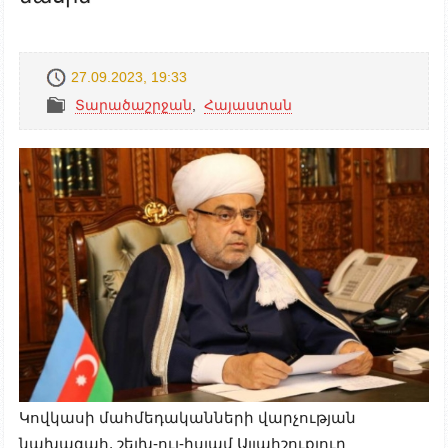
27.09.2023, 19:33
Տարածաշրջան
,
Հայաստան
Կովկասի մահմեդականների վարչության
նախագահ, շեյխ-ուլ-իսլամ Ալլահշուքյուր