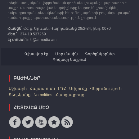
տեղեկատվական, վերլուծական գործակալությանը պարտադիր է:
Կայքում արտահայտված կարծիքները կարող են չհամընկնել
խմբագրության տեսակետների հետ: Գովազդների բովանդակության
համար կայքը պատասխանատվություն չի կրում:
Հասցե՝
ՀՀ ք. Երևան, Վարդանանց 28/2-34, ինդ. 0070
Հեռ.՝
+374 10 537259
Էլ-փոստ՝
info@armedia.am
Գլխավոր էջ
Մեր մասին
Գործընկերներ
Գովազդ կայքում
ԲԱԺԻՆՆԵՐ
Աշխարհ
Հայաստան
ԼՂՀ
Սփյուռք
Վերլուծություն
Տեղեկանք
No-politics
Հարցազրույց
ՀԵՏԵՎԵՔ ՄԵԶ