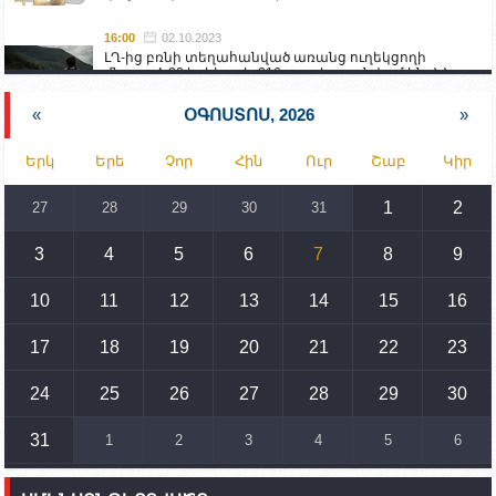
16:00
02.10.2023
ԼՂ-ից բռնի տեղահանված առանց ուղեկցողի
մնացած 20 երեխա և 216 տարեց գտնվում են ՀՀ
աշխատանքի և սոցիալական հարցերի
նախարարության հոգածության ներքո
«
ՕԳՈՍՏՈՍ, 2026
»
15:30
02.10.2023
Երկ
Երե
Չոր
Հին
Ուր
Շաբ
Կիր
Իրանը կողմ է տարածաշրջանի համար շահավետ
տրանսպորտային հաղորդակցությունների
զարգացմանը, սակայն ոչ՝ միջազգային
1
2
27
28
29
30
31
սահմանների փոփոխությանը
3
4
5
6
7
8
9
15:10
02.10.2023
Պետք է միջոցներ ձեռնարկել Ադրբեջանի կողմից
սպառնալիքները կասեցնելու համար. իսպանացի
10
11
12
13
14
15
16
պատգամավորը Գորիսում է
17
18
19
20
21
22
23
14:54
02.10.2023
Ադրբեջանի ԶՈՒ-ն կրակ է բացել Կութի հատվածում
տեղակայված հայկական դիրքերի անձնակազմի
24
25
26
27
28
29
30
համար սնունդ տեղափոխող մեքենայի
ուղղությամբ
31
1
2
3
4
5
6
14:46
02.10.2023
Մեր երկրները միևնույն մարտահրավերներն