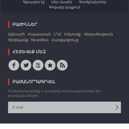
Գլխավոր էջ
Մեր մասին
Գործընկերներ
Գովազդ կայքում
ԲԱԺԻՆՆԵՐ
Աշխարհ
Հայաստան
ԼՂՀ
Սփյուռք
Վերլուծություն
Տեղեկանք
No-politics
Հարցազրույց
ՀԵՏԵՎԵՔ ՄԵԶ
ԲԱԺԱՆՈՐԴԱԳՐՎԵԼ
Բաժանորդագրվեք և առաջինը տեղեկացված եղեք մեր
թարմացումներին