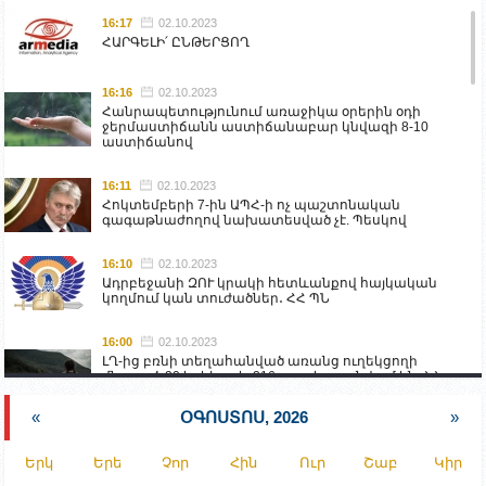
16:17
02.10.2023
ՀԱՐԳԵԼԻ՛ ԸՆԹԵՐՑՈՂ
16:16
02.10.2023
Հանրապետությունում առաջիկա օրերին օդի
ջերմաստիճանն աստիճանաբար կնվազի 8-10
աստիճանով
16:11
02.10.2023
Հոկտեմբերի 7-ին ԱՊՀ-ի ոչ պաշտոնական
գագաթնաժողով նախատեսված չէ. Պեսկով
16:10
02.10.2023
Ադրբեջանի ԶՈՒ կրակի հետևանքով հայկական
կողմում կան տուժածներ․ ՀՀ ՊՆ
16:00
02.10.2023
ԼՂ-ից բռնի տեղահանված առանց ուղեկցողի
մնացած 20 երեխա և 216 տարեց գտնվում են ՀՀ
աշխատանքի և սոցիալական հարցերի
նախարարության հոգածության ներքո
«
ՕԳՈՍՏՈՍ, 2026
»
15:30
02.10.2023
Երկ
Երե
Չոր
Հին
Ուր
Շաբ
Կիր
Իրանը կողմ է տարածաշրջանի համար շահավետ
տրանսպորտային հաղորդակցությունների