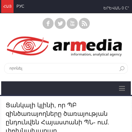
ՀԱՅ
РУС
ԵՐԵՎԱՆ
0 C°
Ցանկալի կլինի, որ ՊԲ
զինծառայողները ծառայության
ընդունվեն Հայաստանի ՊՆ- ում.
փոխնախարար