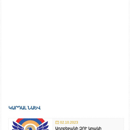
ԿԱՐԴԱԼ ՆԱԵՎ
02.10.2023
Ադրբեջանի ԶՈՒ կրակի