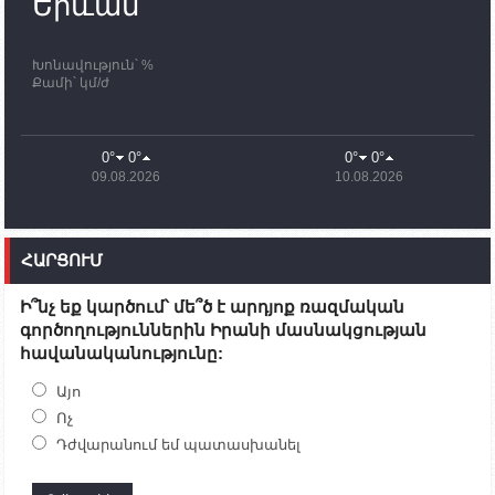
Երևան
որոնողափրկարարական աշխատանքների
ավարտը
Խոնավություն՝ %
11:03
02.10.2023
Քամի՝ կմ/ժ
ՄԱԿ-ի առաքելությունը շատ, շատ, շատ օգտակար
է Արցախի անապատում. Ժան-Քրիստոֆ Բյուսոն
10:43
02.10.2023
0°
0°
0°
0°
Ադրբեջանի փոխվարչապետն այսօր կմեկնի
09.08.2026
10.08.2026
Ստեփանակերտ
10:07
02.10.2023
Սենատոր Գարի Փիթերսը ներկայացրել է
ՀԱՐՑՈՒՄ
օրինագիծ, որն արգելում է ԱՄՆ օգնությունն
Ադրբեջանին
Ի՞նչ եք կարծում՝ մե՞ծ է արդյոք ռազմական
09:38
02.10.2023
գործողություններին Իրանի մասնակցության
Խումբն Արցախում կմնա` մինչև զոհվածների
հավանականությունը:
աճյունների ու անհետ կորածների
որոնողափրկարարական աշխատանքների
ավարտը. Թադևոսյան
Այո
Ոչ
20:26
30.09.2023
Դժվարանում եմ պատասխանել
Ժամը 18։00-ի դրությամբ ԼՂ-ից բռնի տեղահանված
100․480 անձ արդեն Հայաստանում է