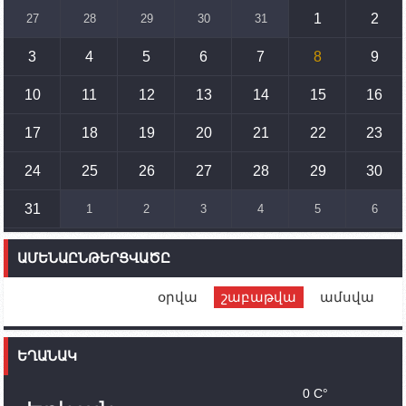
զարգացմանը, սակայն ոչ՝ միջազգային
1
2
27
28
29
30
31
սահմանների փոփոխությանը
3
4
5
6
7
8
9
15:10
02.10.2023
Պետք է միջոցներ ձեռնարկել Ադրբեջանի կողմից
սպառնալիքները կասեցնելու համար. իսպանացի
10
11
12
13
14
15
16
պատգամավորը Գորիսում է
17
18
19
20
21
22
23
14:54
02.10.2023
Ադրբեջանի ԶՈՒ-ն կրակ է բացել Կութի հատվածում
տեղակայված հայկական դիրքերի անձնակազմի
24
25
26
27
28
29
30
համար սնունդ տեղափոխող մեքենայի
ուղղությամբ
31
1
2
3
4
5
6
14:46
02.10.2023
Մեր երկրները միևնույն մարտահրավերներն
ԱՄԵՆԱԸՆԹԵՐՑՎԱԾԸ
ունեն. կիպրոսցի խորհրդարանականը՝ Ալեն
Սիմոնյանին
օրվա
շաբաթվա
ամսվա
12:00
02.10.2023
Ֆրանսիայի ԱԳ նախարարը կայցելի Հայաստան
ԵՂԱՆԱԿ
11:30
02.10.2023
Սամվել Շահրամանյանն ու մի խումբ
0 C°
պատասխանատուներ կմնան ԼՂ-ում՝ մինչև